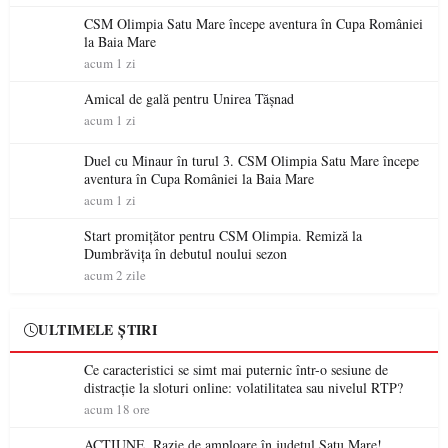
CSM Olimpia Satu Mare începe aventura în Cupa României
la Baia Mare
acum 1 zi
Amical de gală pentru Unirea Tășnad
acum 1 zi
Duel cu Minaur în turul 3. CSM Olimpia Satu Mare începe
aventura în Cupa României la Baia Mare
acum 1 zi
Start promițător pentru CSM Olimpia. Remiză la
Dumbrăvița în debutul noului sezon
acum 2 zile
ULTIMELE ȘTIRI
Ce caracteristici se simt mai puternic într-o sesiune de
distracție la sloturi online: volatilitatea sau nivelul RTP?
acum 18 ore
ACȚIUNE. Razie de amploare în județul Satu Mare!