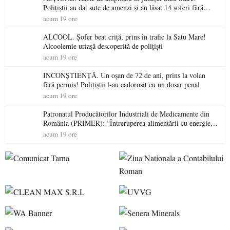
Polițiștii au dat sute de amenzi și au lăsat 14 șoferi fără
permis într-o singură zi
acum 19 ore
ALCOOL. Șofer beat criță, prins în trafic la Satu Mare!
Alcoolemie uriașă descoperită de polițiști
acum 19 ore
INCONȘTIENȚĂ. Un oșan de 72 de ani, prins la volan
fără permis! Polițiștii l-au cadorosit cu un dosar penal
acum 19 ore
Patronatul Producătorilor Industriali de Medicamente din
România (PRIMER): “Întreruperea alimentării cu energie
electrică a fabricilor de medicamente va pune în pericol
acum 19 ore
accesul pacienților la medicamente esențiale