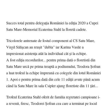
Succes total pentru delegația României la ediția 2020 a Cupei
Satu Mare-Memorial Ecaterina Stahl la floretă cadete.
Tricolorele antrenate de fostul component al CS Satu Mare,
Virgil Sălișcan au reușit ”dubla” iar Karina Vasile a
impresionat asistența atât la individual cât și la echipe.
A fost ediția recordurilor... pentru prima dată o floretistă din
Satu Mare urcă pe prima treaptă a podiumului, Teodora Șofran
a luat trofeul la echipe împreună cu colegele din lotul României
1. Apoi e pentru prima dată din cele 11 ediții avute până acum
când la Satu Mare în sala Csipler ajung floretiste din 11 țări...
Trofeul Ecaterina Stahl oferit de familia regretatei campioane i-
a revenit, firesc, Teodorei Șofran cea care a terminat pe locul