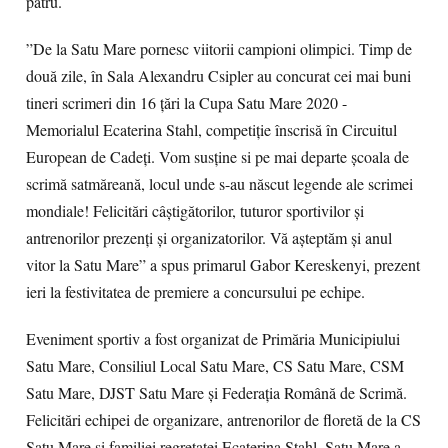
patru.
”De la Satu Mare pornesc viitorii campioni olimpici. Timp de
două zile, în Sala Alexandru Csipler au concurat cei mai buni
tineri scrimeri din 16 țări la Cupa Satu Mare 2020 -
Memorialul Ecaterina Stahl, competiție înscrisă în Circuitul
European de Cadeți. Vom susține si pe mai departe școala de
scrimă satmăreană, locul unde s-au născut legende ale scrimei
mondiale! Felicitări câștigătorilor, tuturor sportivilor și
antrenorilor prezenți și organizatorilor. Vă așteptăm și anul
vitor la Satu Mare” a spus primarul Gabor Kereskenyi, prezent
ieri la festivitatea de premiere a concursului pe echipe.
Eveniment sportiv a fost organizat de Primăria Municipiului
Satu Mare, Consiliul Local Satu Mare, CS Satu Mare, CSM
Satu Mare, DJST Satu Mare şi Federaţia Română de Scrimă.
Felicitări echipei de organizare, antrenorilor de floretă de la CS
Satu Mare și familiei regretatei Ecaterina Stahl. Satu Mare a