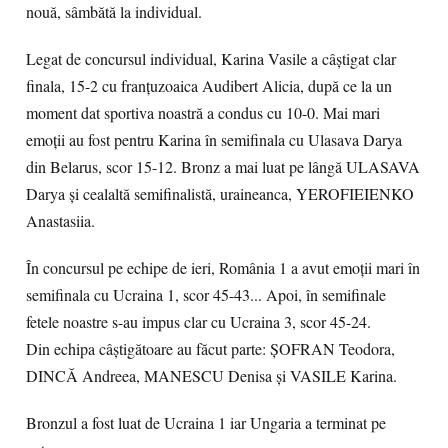
nouă, sâmbătă la individual.
Legat de concursul individual, Karina Vasile a câștigat clar
finala, 15-2 cu franțuzoaica Audibert Alicia, după ce la un
moment dat sportiva noastră a condus cu 10-0. Mai mari
emoții au fost pentru Karina în semifinala cu Ulasava Darya
din Belarus, scor 15-12. Bronz a mai luat pe lângă ULASAVA
Darya și cealaltă semifinalistă, uraineanca, YEROFIEIENKO
Anastasiia.
În concursul pe echipe de ieri, România 1 a avut emoții mari în
semifinala cu Ucraina 1, scor 45-43... Apoi, în semifinale
fetele noastre s-au impus clar cu Ucraina 3, scor 45-24.
Din echipa câștigătoare au făcut parte: ȘOFRAN Teodora,
DINCĂ Andreea, MANESCU Denisa și VASILE Karina.
Bronzul a fost luat de Ucraina 1 iar Ungaria a terminat pe