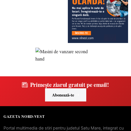
Primește ziarul gratuit pe email!
Abonează-te
GAZETA NORD-VEST
Portal multimedia de stiri pentru judetul Satu Mare, integrat cu