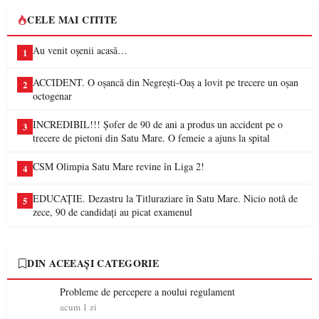
CELE MAI CITITE
Au venit oșenii acasă…
1
ACCIDENT. O oșancă din Negrești-Oaș a lovit pe trecere un oșan
2
octogenar
INCREDIBIL!!! Șofer de 90 de ani a produs un accident pe o
3
trecere de pietoni din Satu Mare. O femeie a ajuns la spital
CSM Olimpia Satu Mare revine în Liga 2!
4
EDUCAȚIE. Dezastru la Titluraziare în Satu Mare. Nicio notă de
5
zece, 90 de candidați au picat examenul
DIN ACEEAȘI CATEGORIE
Probleme de percepere a noului regulament
acum 1 zi