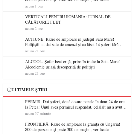
acum 1 ora
VERTICALI PENTRU ROMÂNIA: JURNAL DE
CĂLĂTORIE FIJET
acum 2 ore
ACȚIUNE. Razie de amploare în județul Satu Mare!
Polițiștii au dat sute de amenzi și au lăsat 14 șoferi fără
permis într-o singură zi
acum 21 ore
ALCOOL. Șofer beat criță, prins în trafic la Satu Mare!
Alcoolemie uriașă descoperită de polițiști
acum 21 ore
ULTIMELE ȘTIRI
PERMIS. Doi șoferi, două dosare penale în doar 24 de ore
la Petea! Unul avea permisul suspendat, celălalt nu a avut
niciodată permis
acum 57 minute
FRONTIERĂ. Razie de amploare la granița cu Ungaria!
800 de persoane și peste 300 de mașini, verificate