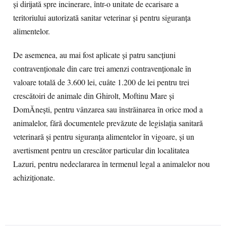
și dirijată spre incinerare, într-o unitate de ecarisare a
teritoriului autorizată sanitar veterinar și pentru siguranța
alimentelor.
De asemenea, au mai fost aplicate și patru sancțiuni
contravenționale din care trei amenzi contravenționale în
valoare totală de 3.600 lei, cuâte 1.200 de lei pentru trei
crescătoiri de animale din Ghirolt, Moftinu Mare și
DomĂnești, pentru vânzarea sau înstrăinarea în orice mod a
animalelor, fără documentele prevăzute de legislația sanitară
veterinară și pentru siguranța alimentelor în vigoare, și un
avertisment pentru un crescător particular din localitatea
Lazuri, pentru nedeclararea în termenul legal a animalelor nou
achiziționate.