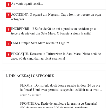
Au venit oșenii acasă…
1
ACCIDENT. O oșancă din Negrești-Oaș a lovit pe trecere un oșan
2
octogenar
INCREDIBIL!!! Șofer de 90 de ani a produs un accident pe o
3
trecere de pietoni din Satu Mare. O femeie a ajuns la spital
CSM Olimpia Satu Mare revine în Liga 2!
4
EDUCAȚIE. Dezastru la Titluraziare în Satu Mare. Nicio notă de
5
zece, 90 de candidați au picat examenul
DIN ACEEAȘI CATEGORIE
PERMIS. Doi șoferi, două dosare penale în doar 24 de ore
la Petea! Unul avea permisul suspendat, celălalt nu a avut
niciodată permis
acum 57 minute
FRONTIERĂ. Razie de amploare la granița cu Ungaria!
800 de persoane și peste 300 de mașini, verificate