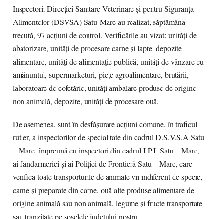
Inspectorii Direcției Sanitare Veterinare și pentru Siguranța
Alimentelor (DSVSA) Satu-Mare au realizat, săptămâna
trecută, 97 acțiuni de control. Verificările au vizat: unități de
abatorizare, unități de procesare carne și lapte, depozite
alimentare, unități de alimentație publică, unități de vânzare cu
amănuntul, supermarketuri, piețe agroalimentare, brutării,
laboratoare de cofetărie, unități ambalare produse de origine
non animală, depozite, unități de procesare ouă.
De asemenea, sunt în desfășurare acțiuni comune, în traficul
rutier, a inspectorilor de specialitate din cadrul D.S.V.S.A Satu
– Mare, împreună cu inspectori din cadrul I.P.J. Satu – Mare,
ai Jandarmeriei și ai Poliției de Frontieră Satu – Mare, care
verifică toate transporturile de animale vii indiferent de specie,
carne și preparate din carne, ouă alte produse alimentare de
origine animală sau non animală, legume și fructe transportate
sau tranzitate pe șoselele județului nostru.