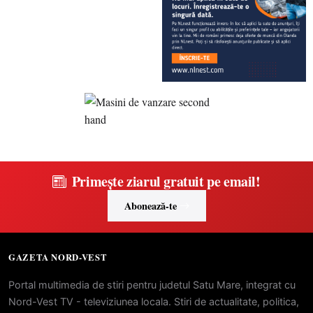
Primește ziarul gratuit pe email!
Abonează-te
GAZETA NORD-VEST
Portal multimedia de stiri pentru judetul Satu Mare, integrat cu
Nord-Vest TV - televiziunea locala. Stiri de actualitate, politica,