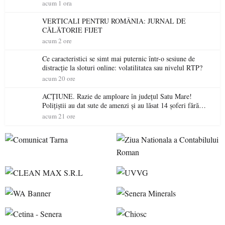
acum 1 ora
VERTICALI PENTRU ROMÂNIA: JURNAL DE
CĂLĂTORIE FIJET
acum 2 ore
Ce caracteristici se simt mai puternic într-o sesiune de
distracție la sloturi online: volatilitatea sau nivelul RTP?
acum 20 ore
ACȚIUNE. Razie de amploare în județul Satu Mare!
Polițiștii au dat sute de amenzi și au lăsat 14 șoferi fără
permis într-o singură zi
acum 21 ore