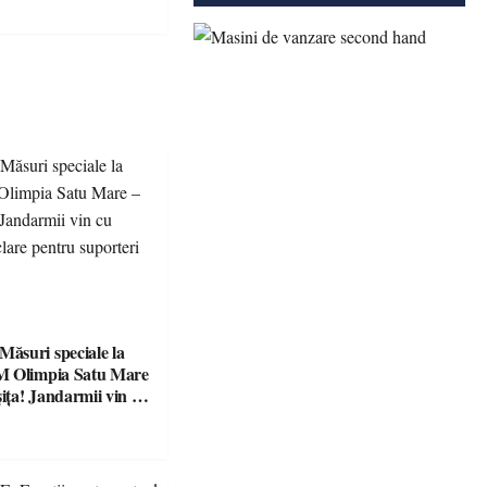
suri speciale la
M Olimpia Satu Mare
ța! Jandarmii vin cu
e clare pentru