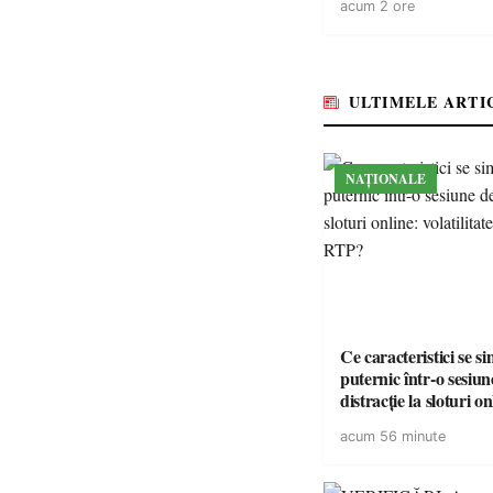
acum 2 ore
energie electrică a fab
medicamente va pune 
accesul pacienților la
medicamente esențial
ULTIMELE ARTI
NAȚIONALE
Ce caracteristici se s
puternic într-o sesiun
distracție la sloturi on
volatilitatea sau nive
acum 56 minute