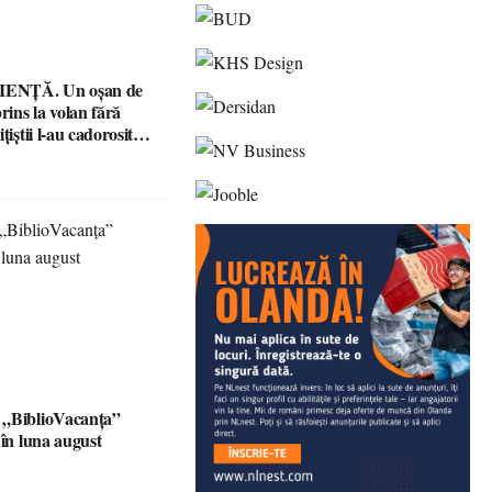
ENȚĂ. Un oșan de
prins la volan fără
țiștii l-au cadorosit
r penal
 „BiblioVacanța”
 în luna august