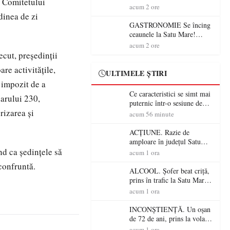
a Comitetului
din România (PRIMER):
acum 2 ore
“Întreruperea alimentării cu
dinea de zi
energie electrică a fabricilor
GASTRONOMIE Se încing
de medicamente va pune în
ceaunele la Satu Mare!
pericol accesul pacienților la
Concursul „Veress Ádám”
acum 2 ore
medicamente esențiale
revine cu preparate
ecut, președinții
spectaculoase, premii și un
are activitățile,
jurat de renume
ULTIMELE ȘTIRI
e impozit de a
Ce caracteristici se simt mai
arului 230,
puternic într-o sesiune de
rizarea și
distracție la sloturi online:
acum 56 minute
volatilitatea sau nivelul
RTP?
ACȚIUNE. Razie de
amploare în județul Satu
nd ca ședințele să
Mare! Polițiștii au dat sute
acum 1 ora
de amenzi și au lăsat 14
confruntă.
șoferi fără permis într-o
ALCOOL. Șofer beat criță,
singură zi
prins în trafic la Satu Mare!
Alcoolemie uriașă
acum 1 ora
descoperită de polițiști
INCONȘTIENȚĂ. Un oșan
de 72 de ani, prins la volan
fără permis! Polițiștii l-au
acum 1 ora