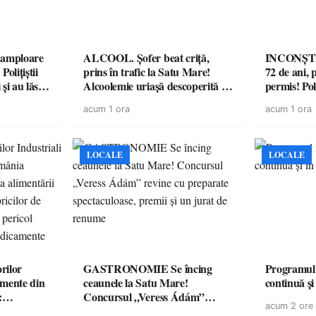
amploare
ALCOOL. Șofer beat criță,
INCONȘTI
olițiștii
prins în trafic la Satu Mare!
72 de ani, 
și au lăsat
Alcoolemie uriașă descoperită de
permis! Poli
într-o
polițiști
cu un dosa
acum 1 ora
acum 1 ora
LOCALE
LOCALE
rilor
GASTRONOMIE Se încing
Programul
amente din
ceaunele la Satu Mare!
continuă și
:
Concursul „Veress Ádám”
acum 2 ore
ării cu
revine cu preparate