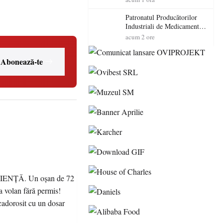
cadorosit cu un dosar penal
Patronatul Producătorilor
Industriali de Medicamente
din România (PRIMER):
acum 2 ore
“Întreruperea alimentării cu
energie electrică a fabricilor
Abonează-te
de medicamente va pune în
pericol accesul pacienților la
medicamente esențiale