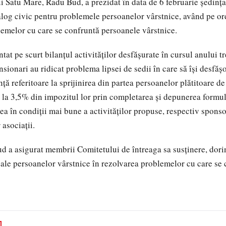
ui Satu Mare, Radu Bud, a prezidat în data de 6 februarie ședinț
alog civic pentru problemele persoanelor vârstnice, având pe or
emelor cu care se confruntă persoanele vârstnice.
at pe scurt bilanțul activităților desfășurate în cursul anului tr
nsionari au ridicat problema lipsei de sedii în care să își desfășo
ță referitoare la sprijinirea din partea persoanelor plătitoare d
 la 3,5% din impozitul lor prin completarea și depunerea formul
ea în condiții mai bune a activităților propuse, respectiv sponso
 asociații.
d a asigurat membrii Comitetului de întreaga sa susținere, dori
eale persoanelor vârstnice în rezolvarea problemelor cu care se 