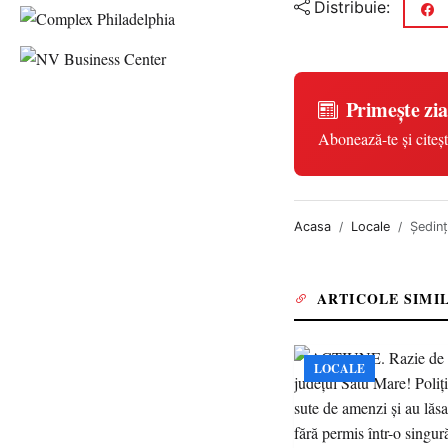
Distribuie:
Primește zia
Abonează-te și citeșt
Acasa
Locale
Ședinț
ARTICOLE SIMI
LOCALE