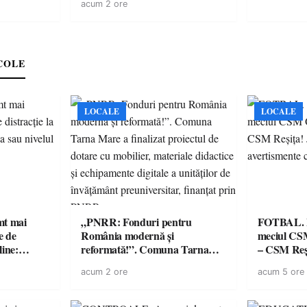
acum 2 ore
ricilor de
spectaculoase, premii și un jurat
în pericol
de renume
e
COLE
LOCALE
LOCALE
imt mai
„PNRR: Fonduri pentru
FOTBAL. Mă
e de
România modernă și
meciul CS
line:
reformată!”. Comuna Tarna
– CSM Reși
lul RTP?
Mare a finalizat proiectul de
avertisment
acum 2 ore
acum 5 ore
dotare cu mobilier, materiale
suporteri
didactice și echipamente digitale
a unităților de învățământ