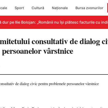
cale
Sport
Cultură
Naționale
Bursa zvonurilor
 pe Ilie Bolojan: „Românii nu își plătesc facturile cu indic
itetului consultativ de dialog c
 persoanelor vârstnice
0