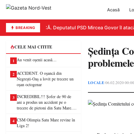
Acasă
Lo
REPLICĂ. Deputatul PSD Mircea Govor îl atacă dur
BREAKING
Ședința Com
CELE MAI CITITE
problemele
Au venit oșenii acasă…
1
ACCIDENT. O oșancă din
2
Negrești-Oaș a lovit pe trecere un
LOCALE
06.02.2020 00:0
•
oșan octogenar
INCREDIBIL!!! Șofer de 90 de
3
ani a produs un accident pe o
trecere de pietoni din Satu Mare. O
femeie a ajuns la spital
CSM Olimpia Satu Mare revine în
4
Liga 2!