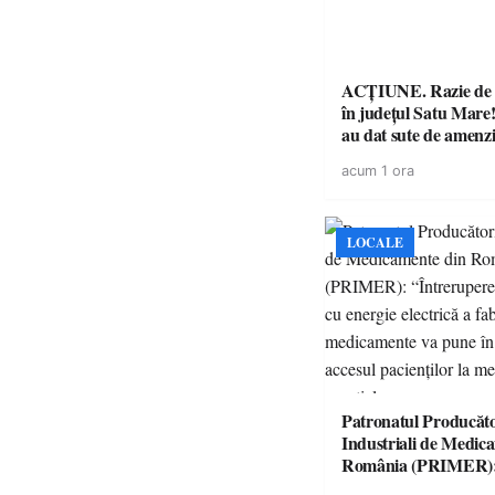
ACȚIUNE. Razie de 
în județul Satu Mare! P
au dat sute de amenzi 
14 șoferi fără permis 
acum 1 ora
singură zi
LOCALE
Patronatul Producăto
Industriali de Medic
România (PRIMER)
“Întreruperea aliment