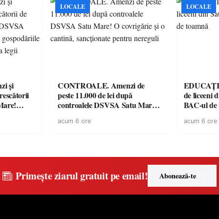
preuniversitar, finanțat prin
LOCALE
LOCALE
PNRR
i și
CONTROALE. Amenzi de
EDUCAȚIE.
rescătorii
peste 11.000 de lei după
de liceeni 
Mare!
controalele DSVSA Satu Mare!
BAC-ul de
ale în
O covrigărie și o cantină,
acum 6 ore
acum 6 ore
ace apel la
sancționate pentru nereguli
Primește ziarul gratuit pe email!
Abonează-te