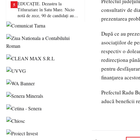
Prefectul județul
EDUCAȚIE. Dezastru la
5
consultativ de di
Titluraziare în Satu Mare. Nicio
notă de zece, 90 de candidați au
prezentarea probl
picat examenul
După ce au prezent
asociațiilor de pe
respectiv o dolean
redirecționa până
pentru desfășurar
finanțarea acestor
Prefectul Radu Bu
aducă beneficii r