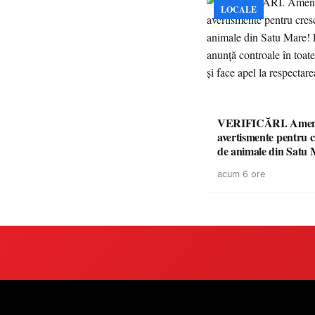
LOCALE
VERIFICĂRI. Amenz
avertismente pentru c
de animale din Satu 
DSVSA anunță contro
acum 6 ore
toate gospodăriile și f
respectarea legii