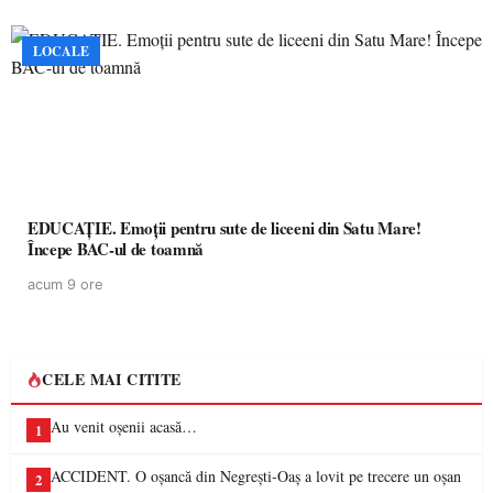
LOCALE
EDUCAȚIE. Emoții pentru sute de liceeni din Satu Mare!
Începe BAC-ul de toamnă
acum 9 ore
CELE MAI CITITE
Au venit oșenii acasă…
1
ACCIDENT. O oșancă din Negrești-Oaș a lovit pe trecere un oșan
2