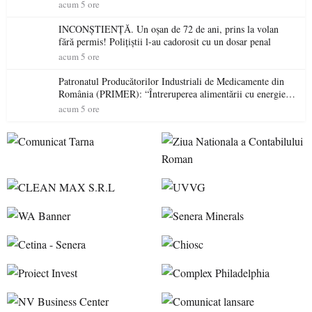
acum 5 ore
INCONȘTIENȚĂ. Un oșan de 72 de ani, prins la volan
fără permis! Polițiștii l-au cadorosit cu un dosar penal
acum 5 ore
Patronatul Producătorilor Industriali de Medicamente din
România (PRIMER): “Întreruperea alimentării cu energie
electrică a fabricilor de medicamente va pune în pericol
acum 5 ore
accesul pacienților la medicamente esențiale