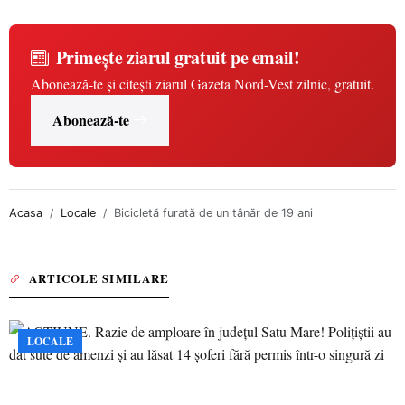
Primește ziarul gratuit pe email!
Abonează-te și citești ziarul Gazeta Nord-Vest zilnic, gratuit.
Abonează-te
Acasa
Locale
Bicicletă furată de un tânăr de 19 ani
ARTICOLE SIMILARE
LOCALE