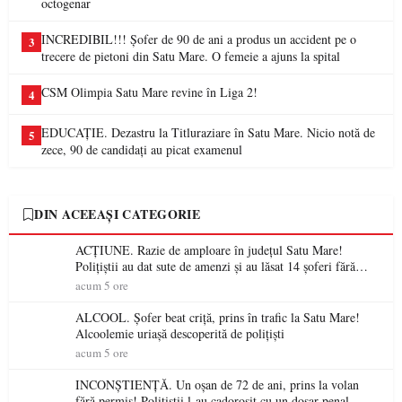
octogenar
INCREDIBIL!!! Șofer de 90 de ani a produs un accident pe o
3
trecere de pietoni din Satu Mare. O femeie a ajuns la spital
CSM Olimpia Satu Mare revine în Liga 2!
4
EDUCAȚIE. Dezastru la Titluraziare în Satu Mare. Nicio notă de
5
zece, 90 de candidați au picat examenul
DIN ACEEAȘI CATEGORIE
ACȚIUNE. Razie de amploare în județul Satu Mare!
Polițiștii au dat sute de amenzi și au lăsat 14 șoferi fără
permis într-o singură zi
acum 5 ore
ALCOOL. Șofer beat criță, prins în trafic la Satu Mare!
Alcoolemie uriașă descoperită de polițiști
acum 5 ore
INCONȘTIENȚĂ. Un oșan de 72 de ani, prins la volan
fără permis! Polițiștii l-au cadorosit cu un dosar penal