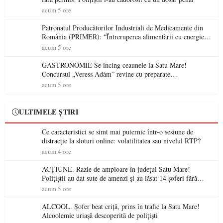
acum 5 ore
Patronatul Producătorilor Industriali de Medicamente din
România (PRIMER): “Întreruperea alimentării cu energie
electrică a fabricilor de medicamente va pune în pericol
acum 5 ore
accesul pacienților la medicamente esențiale
GASTRONOMIE Se încing ceaunele la Satu Mare!
Concursul „Veress Ádám” revine cu preparate
spectaculoase, premii și un jurat de renume
acum 5 ore
ULTIMELE ȘTIRI
Ce caracteristici se simt mai puternic într-o sesiune de
distracție la sloturi online: volatilitatea sau nivelul RTP?
acum 4 ore
ACȚIUNE. Razie de amploare în județul Satu Mare!
Polițiștii au dat sute de amenzi și au lăsat 14 șoferi fără
permis într-o singură zi
acum 5 ore
ALCOOL. Șofer beat criță, prins în trafic la Satu Mare!
Alcoolemie uriașă descoperită de polițiști