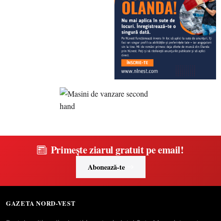
Primește ziarul gratuit pe email!
Abonează-te
GAZETA NORD-VEST