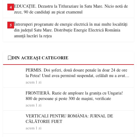
EDUCAȚIE. Dezastru la Titluraziare în Satu Mare. Nicio notă de
4
zece, 90 de candidați au picat examenul
Întreruperi programate de energie electrică în mai multe localități
5
din județul Satu Mare. Distribuție Energie Electrică România
anunță lucrări la rețea
DIN ACEEAȘI CATEGORIE
PERMIS. Doi șoferi, două dosare penale în doar 24 de ore
la Petea! Unul avea permisul suspendat, celălalt nu a avut
niciodată permis
acum 1 zi
FRONTIERĂ. Razie de amploare la granița cu Ungaria!
800 de persoane și peste 300 de mașini, verificate
acum 1 zi
VERTICALI PENTRU ROMÂNIA: JURNAL DE
CĂLĂTORIE FIJET
acum 1 zi