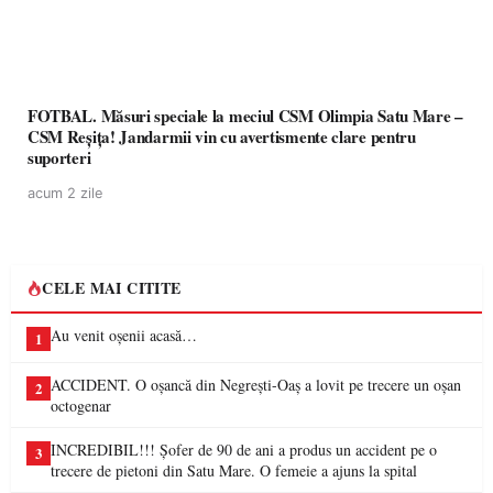
FOTBAL. Măsuri speciale la meciul CSM Olimpia Satu Mare –
CSM Reșița! Jandarmii vin cu avertismente clare pentru
suporteri
acum 2 zile
CELE MAI CITITE
Au venit oșenii acasă…
1
ACCIDENT. O oșancă din Negrești-Oaș a lovit pe trecere un oșan
2
octogenar
INCREDIBIL!!! Șofer de 90 de ani a produs un accident pe o
3
trecere de pietoni din Satu Mare. O femeie a ajuns la spital