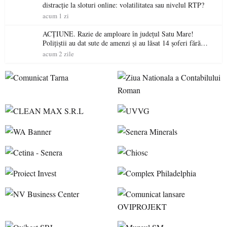
distracție la sloturi online: volatilitatea sau nivelul RTP?
acum 1 zi
ACȚIUNE. Razie de amploare în județul Satu Mare!
Polițiștii au dat sute de amenzi și au lăsat 14 șoferi fără
permis într-o singură zi
acum 2 zile