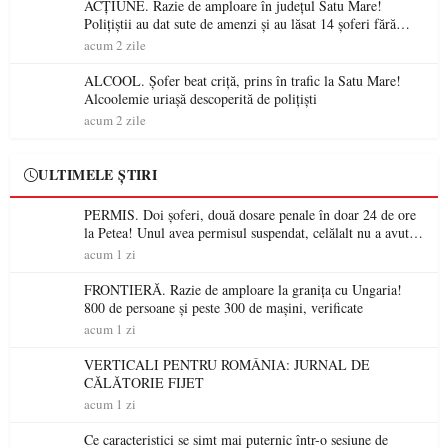
ACȚIUNE. Razie de amploare în județul Satu Mare!
Polițiștii au dat sute de amenzi și au lăsat 14 șoferi fără
permis într-o singură zi
acum 2 zile
ALCOOL. Șofer beat criță, prins în trafic la Satu Mare!
Alcoolemie uriașă descoperită de polițiști
acum 2 zile
ULTIMELE ȘTIRI
PERMIS. Doi șoferi, două dosare penale în doar 24 de ore
la Petea! Unul avea permisul suspendat, celălalt nu a avut
niciodată permis
acum 1 zi
FRONTIERĂ. Razie de amploare la granița cu Ungaria!
800 de persoane și peste 300 de mașini, verificate
acum 1 zi
VERTICALI PENTRU ROMÂNIA: JURNAL DE
CĂLĂTORIE FIJET
acum 1 zi
Ce caracteristici se simt mai puternic într-o sesiune de