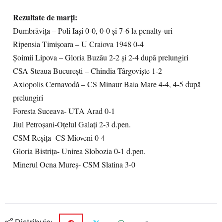
Rezultate de marţi:
Dumbrăviţa – Poli Iaşi 0-0, 0-0 şi 7-6 la penalty-uri
Ripensia Timişoara – U Craiova 1948 0-4
Şoimii Lipova – Gloria Buzău 2-2 şi 2-4 după prelungiri
CSA Steaua Bucureşti – Chindia Târgovişte 1-2
Axiopolis Cernavodă – CS Minaur Baia Mare 4-4, 4-5 după
prelungiri
Foresta Suceava- UTA Arad 0-1
Jiul Petroșani-Oțelul Galați 2-3 d.pen.
CSM Reșița- CS Mioveni 0-4
Gloria Bistrița- Unirea Slobozia 0-1 d.pen.
Minerul Ocna Mureș- CSM Slatina 3-0