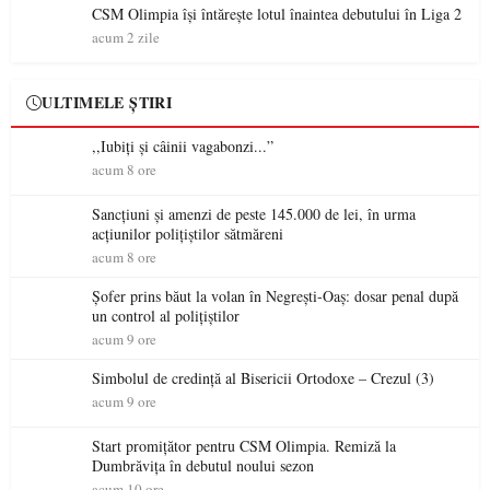
CSM Olimpia își întărește lotul înaintea debutului în Liga 2
acum 2 zile
ULTIMELE ȘTIRI
,,Iubiți și câinii vagabonzi...”
acum 8 ore
Sancțiuni și amenzi de peste 145.000 de lei, în urma
acțiunilor polițiștilor sătmăreni
acum 8 ore
Șofer prins băut la volan în Negrești-Oaș: dosar penal după
un control al polițiștilor
acum 9 ore
Simbolul de credinţă al Bisericii Ortodoxe – Crezul (3)
acum 9 ore
Start promițător pentru CSM Olimpia. Remiză la
Dumbrăvița în debutul noului sezon
acum 10 ore