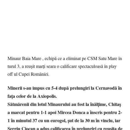
Minaur Baia Mare , echipă ce a eliminat pe CSM Satu Mare în
turul 3, a reușit marți seara o calificare spectaculoasă în play
off ul Cupei României.
Minerii s-au impus cu 5-4 după prelungiri la Cernavodă în
fața celor de la Axiopolis.
Sătmărenii din lotul Minaurului au fost la înălțime, Chitaș
a marcat pentru 1-1 apoi Mircea Donca a înscris pentru 2-
1 în minutul 37 cu un eurogol, șut de la 30 m în vinclu, iar
Sergiu Ciocan a adus calificarea în prelungiri cu reușita de