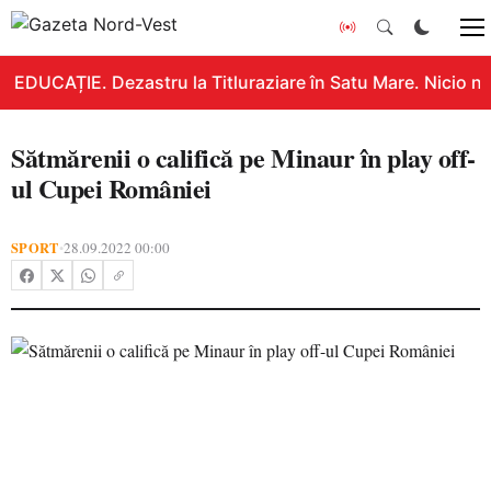
EDUCAȚIE. Dezastru la Titluraziare în Satu Mare. Nicio no
Sătmărenii o califică pe Minaur în play off-
ul Cupei României
SPORT
28.09.2022 00:00
•