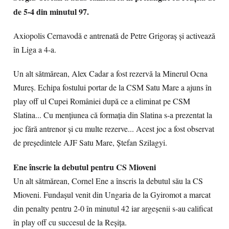
de 5-4 din minutul 97.
Axiopolis Cernavodă e antrenată de Petre Grigoraș și activează
în Liga a 4-a.
Un alt sătmărean, Alex Cadar a fost rezervă la Minerul Ocna
Mureș. Echipa fostului portar de la CSM Satu Mare a ajuns în
play off ul Cupei României după ce a eliminat pe CSM
Slatina... Cu mențiunea că formația din Slatina s-a prezentat la
joc fără antrenor și cu multe rezerve... Acest joc a fost observat
de președintele AJF Satu Mare, Ștefan Szilagyi.
Ene înscrie la debutul pentru CS Mioveni
Un alt sătmărean, Cornel Ene a înscris la debutul său la CS
Mioveni. Fundașul venit din Ungaria de la Gyiromot a marcat
din penalty pentru 2-0 în minutul 42 iar argeșenii s-au calificat
în play off cu succesul de la Reșița.