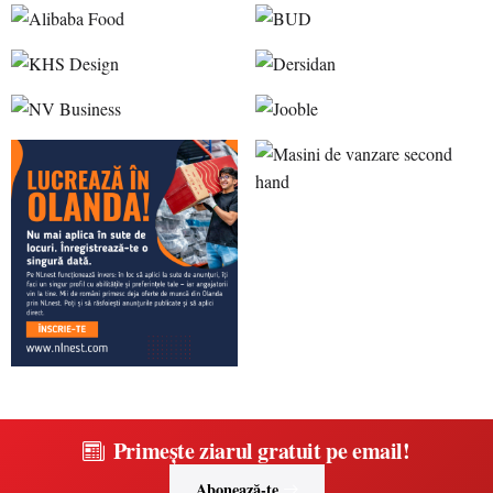
Primește ziarul gratuit pe email!
Abonează-te