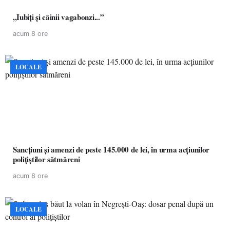
,,Iubiți și câinii vagabonzi...”
acum 8 ore
LOCALE
Sancțiuni și amenzi de peste 145.000 de lei, în urma acțiunilor
polițiștilor sătmăreni
acum 8 ore
LOCALE