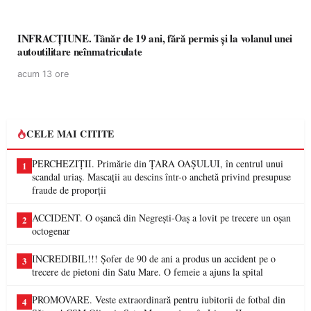
INFRACȚIUNE. Tânăr de 19 ani, fără permis și la volanul unei
autoutilitare neînmatriculate
acum 13 ore
CELE MAI CITITE
PERCHEZIȚII. Primărie din ȚARA OAȘULUI, în centrul unui
1
scandal uriaș. Mascații au descins într-o anchetă privind presupuse
fraude de proporții
ACCIDENT. O oșancă din Negrești-Oaș a lovit pe trecere un oșan
2
octogenar
INCREDIBIL!!! Șofer de 90 de ani a produs un accident pe o
3
trecere de pietoni din Satu Mare. O femeie a ajuns la spital
PROMOVARE. Veste extraordinară pentru iubitorii de fotbal din
4