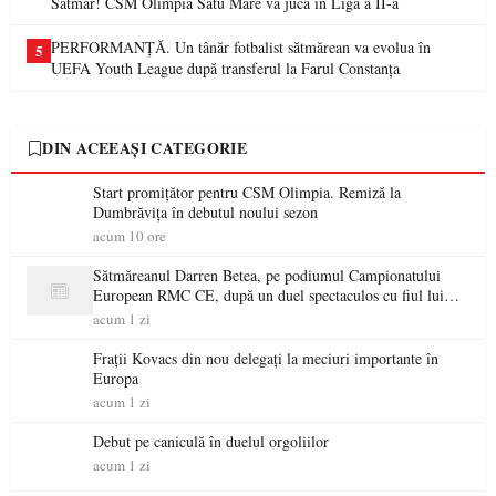
Sătmar! CSM Olimpia Satu Mare va juca în Liga a II-a
PERFORMANȚĂ. Un tânăr fotbalist sătmărean va evolua în
5
UEFA Youth League după transferul la Farul Constanța
DIN ACEEAȘI CATEGORIE
Start promițător pentru CSM Olimpia. Remiză la
Dumbrăvița în debutul noului sezon
acum 10 ore
Sătmăreanul Darren Betea, pe podiumul Campionatului
European RMC CE, după un duel spectaculos cu fiul lui
Kimi Räikkönen
acum 1 zi
Frații Kovacs din nou delegați la meciuri importante în
Europa
acum 1 zi
Debut pe caniculă în duelul orgoliilor
acum 1 zi