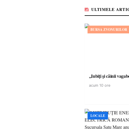
ULTIMELE ARTI
BURSA ZVONURILOR
,,Iubiți și câinii vagab
acum 10 ore
LOCALE