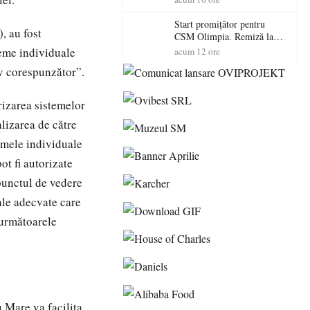
Start promițător pentru
, au fost
CSM Olimpia. Remiză la
Dumbrăvița în debutul
teme individuale
acum 12 ore
noului sezon
v corespunzător”.
rizarea sistemelor
lizarea de către
temele individuale
ot fi autorizate
 punctul de vedere
ale adecvate care
 următoarele
 Mare va facilita