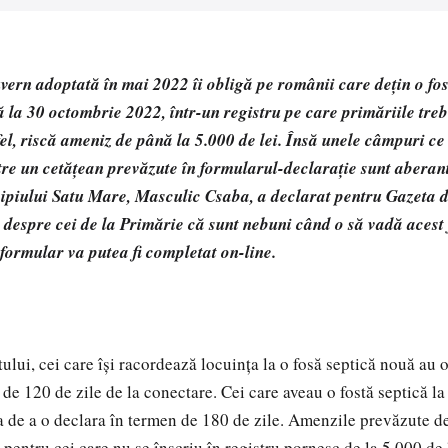
ern adoptată în mai 2022 îi obligă pe românii care dețin o fos
ă la 30 octombrie 2022, într-un registru pe care primăriile treb
el, riscă ameniz de până la 5.000 de lei. Însă unele câmpuri ce
re un cetățean prevăzute în formularul-declarație sunt aberant
piului Satu Mare, Masculic Csaba, a declarat pentru Gazeta d
despre cei de la Primărie că sunt nebuni când o să vadă acest
formular va putea fi completat on-line.
lui, cei care își racordează locuința la o fosă septică nouă au o
 de 120 de zile de la conectare. Cei care aveau o fostă septică l
a de a o declara în termen de 180 de zile. Amenzile prevăzute d
entru cei care nu se înscriu în registru pornesc de la 5.000 de 