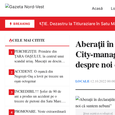
Acasă
Lo
EDUCAȚIE. Dezastru la Titluraziare în Satu Mar
BREAKING
Aberații în 
CELE MAI CITITE
City-manag
PERCHEZIȚII. Primărie din
1
ȚARA OAȘULUI, în centrul unui
despre noi
scandal uriaș. Mascații au descins
într-o anchetă privind presupuse
fraude de proporții
ACCIDENT. O oșancă din
2
Negrești-Oaș a lovit pe trecere un
oșan octogenar
LOCALE
12.10.2022 00:0
•
INCREDIBIL!!! Șofer de 90 de
3
ani a produs un accident pe o
trecere de pietoni din Satu Mare. O
femeie a ajuns la spital
PROMOVARE. Veste extraordinară
4
|fosa septica ecologica|