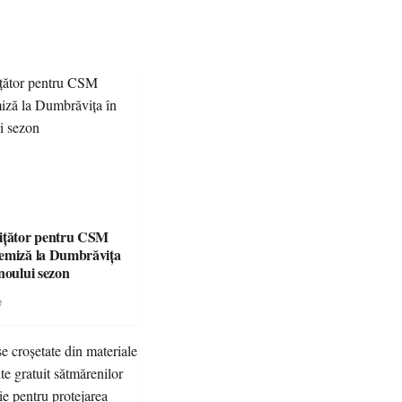
ițător pentru CSM
emiză la Dumbrăvița
noului sezon
e