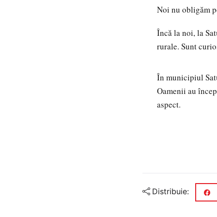
Noi nu obligăm pe
Încă la noi, la S
rurale. Sunt curi
În municipiul Sat
Oamenii au începu
aspect.
Distribuie: