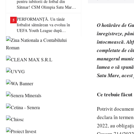
pentru iubitorii de fotbal din
Sătmar! CSM Olimpia Satu Mare
va juca în Liga a II-a
PERFORMANȚĂ. Un tânăr
5
O hotărâre de Guv
fotbalist sătmărean va evolua în
UEFA Youth League după
înregistreze, pân
transferul la Farul Constanța
întocmească. Altf
completate de căt
managerul munici
lumea o să spună 
Satu Mare, acest 
Ce trebuie făcut
Potrivit documentu
declara în termen
2022, au obligați
Guvern 714/2022 p