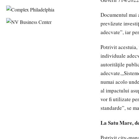
Documentul mai ar
prevăzute investiț
adecvate”, iar pe
Potrivit acestuia
individuale adecv
autoritățile publi
adecvate.„Sisteme
numai acolo unde 
al impactului asu
vor fi utilizate p
standarde”, se m
La Satu Mare, de
Potrivit city-man