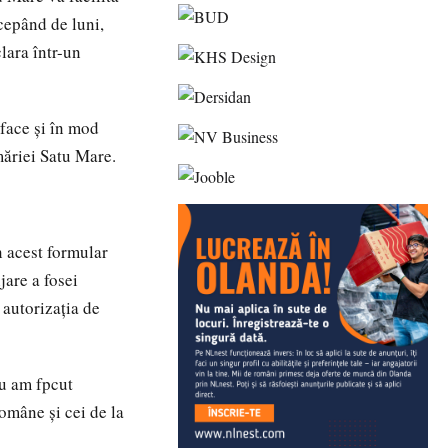
ncepând de luni,
lara într-un
 face și în mod
măriei Satu Mare.
n acest formular
jare a fosei
 autorizația de
nu am fpcut
omâne și cei de la