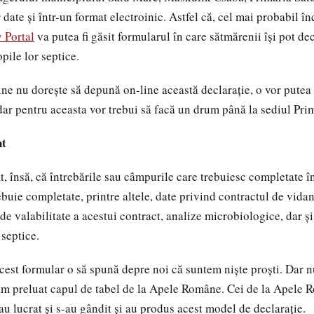
 date și într-un format electroinic. Astfel că, cel mai probabil î
 Portal
va putea fi găsit formularul în care sătmărenii își pot dec
pile lor septice.
ine nu dorește să depună on-line această declarație, o vor putea
 dar pentru aceasta vor trebui să facă un drum până la sediul Pri
nt
t, însă, că întrebările sau câmpurile care trebuiesc completate î
buie completate, printre altele, date privind contractul de vidan
de valabilitate a acestui contract, analize microbiologice, dar și
 septice.
cest formular o să spună depre noi că suntem niște proști. Dar 
am preluat capul de tabel de la Apele Române. Cei de la Apele R
u lucrat și s-au gândit și au produs acest model de declarație.