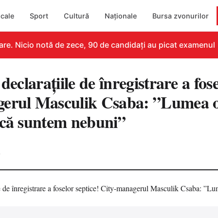
cale
Sport
Cultură
Naționale
Bursa zvonurilor
e. Nicio notă de zece, 90 de candidați au picat examenul
declarațiile de înregistrare a fose
erul Masculik Csaba: ”Lumea o
 că suntem nebuni”
0