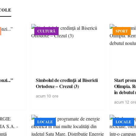
COLE
CULTURĂ
SPORT
onzi...”
Simbolul de credinţă al Bisericii
Start prom
Ortodoxe – Crezul (3)
Olimpia. R
în debutul 
acum 10 ore
acum 12 or
LOCALE
LOCALE