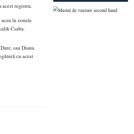
 acest registru.
t ucru în zonele
kulik Csaba.
 Dare, sau Diana.
egătură cu acest