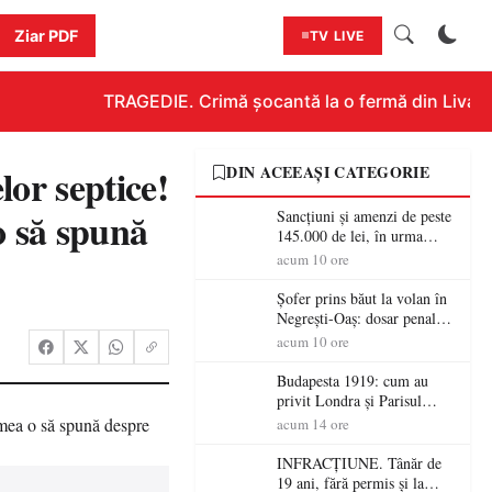
Ziar PDF
TV LIVE
TRAGEDIE. Crimă șocantă la o fermă din Livada!!!
lor septice!
DIN ACEEAȘI CATEGORIE
 să spună
Sancțiuni și amenzi de peste
145.000 de lei, în urma
acțiunilor polițiștilor
acum 10 ore
sătmăreni
Șofer prins băut la volan în
Negrești-Oaș: dosar penal
după un control al
acum 10 ore
polițiștilor
Budapesta 1919: cum au
privit Londra și Parisul
ocupația românească și de ce
acum 14 ore
una dintre cele mai mari
victorii militare ale
INFRACȚIUNE. Tânăr de
României a devenit o
19 ani, fără permis și la