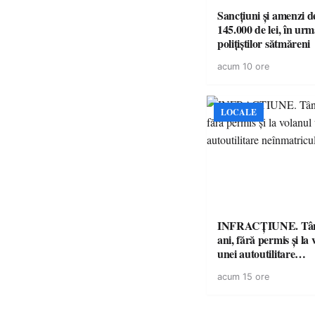
Sancțiuni și amenzi d
145.000 de lei, în urm
polițiștilor sătmăreni
acum 10 ore
LOCALE
INFRACȚIUNE. Tân
ani, fără permis și la 
unei autoutilitare
neînmatriculate
acum 15 ore