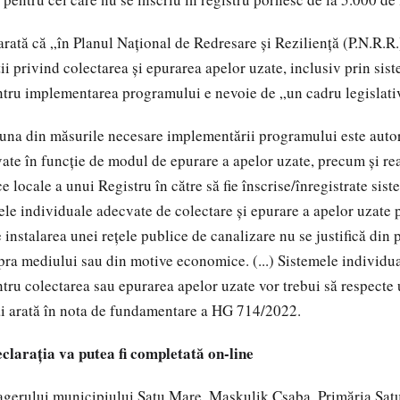
ată că „în Planul Național de Redresare și Reziliență (P.N.R.R.)
ii privind colectarea și epurarea apelor uzate, inclusiv prin sis
ntru implementarea programului e nevoie de „un cadru legislati
, una din măsurile necesare implementării programului este auto
ate în funcție de modul de epurare a apelor uzate, precum și rea
ce locale a unui Registru în către să fie înscrise/înregistrate sis
le individuale adecvate de colectare și epurare a apelor uzate p
instalarea unei rețele publice de canalizare nu se justifică din
pra mediului sau din motive economice. (...) Sistemele individu
entru colectarea sau epurarea apelor uzate vor trebui să respecte
ai arată în nota de fundamentare a HG 714/2022.
clarația va putea fi completată on-line
agerului municipiului Satu Mare, Maskulik Csaba, Primăria Satu