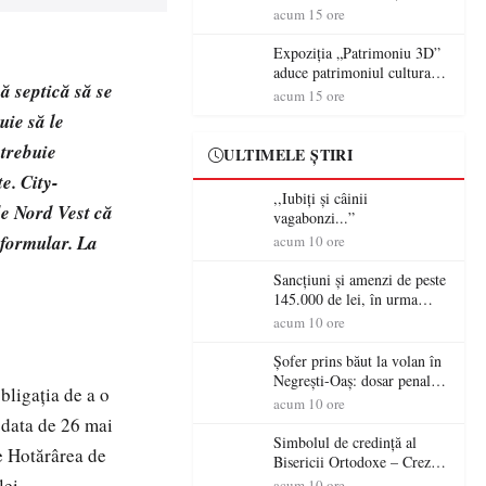
controversă diplomatică
volanul unei autoutilitare
acum 15 ore
europeană ( partea a II-a)
neînmatriculate
Expoziția „Patrimoniu 3D”
aduce patrimoniul cultural
ă septică să se
în era digitală la Castelul
acum 15 ore
Károlyi din Carei
uie să le
 trebuie
ULTIMELE ȘTIRI
e. City-
,,Iubiți și câinii
e Nord Vest că
vagabonzi...”
 formular. La
acum 10 ore
Sancțiuni și amenzi de peste
145.000 de lei, în urma
acțiunilor polițiștilor
acum 10 ore
sătmăreni
Șofer prins băut la volan în
Negrești-Oaș: dosar penal
bligația de a o
după un control al
acum 10 ore
polițiștilor
a data de 26 mai
Simbolul de credinţă al
e Hotărârea de
Bisericii Ortodoxe – Crezul
(3)
lei.
acum 10 ore