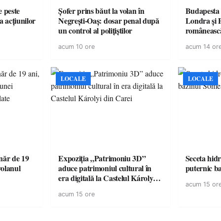
e peste
Șofer prins băut la volan în
Budapesta 
a acțiunilor
Negrești-Oaș: dosar penal după
Londra și 
un control al polițiștilor
românească
cele mai mar
acum 10 ore
acum 14 or
României a
controvers
europeană (
LOCALE
LOCALE
ăr de 19
Expoziția „Patrimoniu 3D”
Seceta hidr
volanul
aduce patrimoniul cultural în
puternic b
era digitală la Castelul Károlyi
acum 15 or
din Carei
acum 15 ore