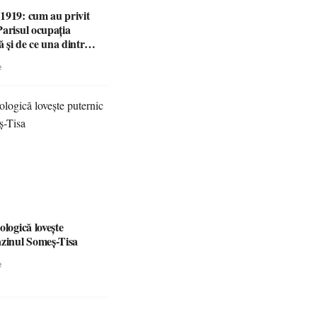
1919: cum au privit
Parisul ocupația
 și de ce una dintre
i victorii militare ale
e
 devenit o
ă diplomatică
 partea a II-a)
ologică lovește
azinul Someș-Tisa
e