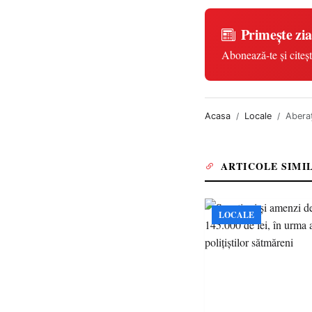
Primește zia
Abonează-te și citeșt
Acasa
Locale
Aberaț
ARTICOLE SIMI
LOCALE