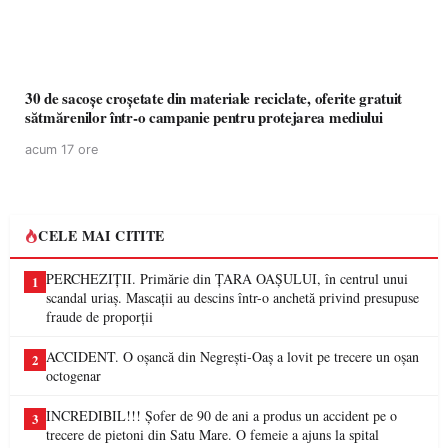
30 de sacoșe croșetate din materiale reciclate, oferite gratuit
sătmărenilor într-o campanie pentru protejarea mediului
acum 17 ore
CELE MAI CITITE
PERCHEZIȚII. Primărie din ȚARA OAȘULUI, în centrul unui
1
scandal uriaș. Mascații au descins într-o anchetă privind presupuse
fraude de proporții
ACCIDENT. O oșancă din Negrești-Oaș a lovit pe trecere un oșan
2
octogenar
INCREDIBIL!!! Șofer de 90 de ani a produs un accident pe o
3
trecere de pietoni din Satu Mare. O femeie a ajuns la spital