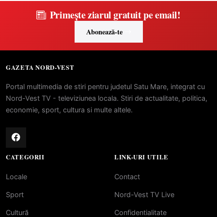
Primește ziarul gratuit pe email!
Abonează-te
GAZETA NORD-VEST
Portal multimedia de stiri pentru judetul Satu Mare, integrat cu
Nord-Vest TV - televiziunea locala. Stiri de actualitate, politica,
economie, sport, cultura si multe altele.
CATEGORII
LINK-URI UTILE
Locale
Contact
Sport
Nord-Vest TV Live
Cultură
Confidentialitate