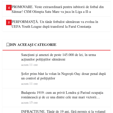
PROMOVARE. Veste extraordinară pentru iubitorii de fotbal din
4
Sătmar! CSM Olimpia Satu Mare va juca în Liga a II-a
PERFORMANȚĂ. Un tânăr fotbalist sătmărean va evolua în
5
UEFA Youth League după transferul la Farul Constanța
DIN ACEEAȘI CATEGORIE
Sancțiuni și amenzi de peste 145.000 de lei, în urma
acțiunilor polițiștilor sătmăreni
acum 11 ore
Șofer prins băut la volan în Negrești-Oaș: dosar penal după
un control al polițiștilor
acum 11 ore
Budapesta 1919: cum au privit Londra și Parisul ocupația
românească și de ce una dintre cele mai mari victorii
militare ale României a devenit o controversă diplomatică
acum 15 ore
europeană ( partea a II-a)
INFRACȚIUNE. Tânăr de 19 ani, fără permis și la volanul