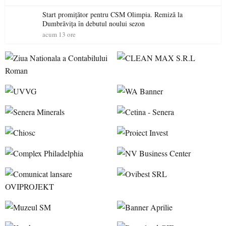
Start promițător pentru CSM Olimpia. Remiză la
Dumbrăvița în debutul noului sezon
acum 13 ore