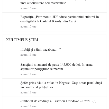
unei autoutilitare neînmatriculate
acum 15 ore
Expoziția „Patrimoniu 3D” aduce patrimoniul cultural în
era digitală la Castelul Károlyi din Carei
acum 15 ore
ULTIMELE ȘTIRI
,,Iubiți și câinii vagabonzi...”
acum 11 ore
Sancțiuni și amenzi de peste 145.000 de lei, în urma
acțiunilor polițiștilor sătmăreni
acum 11 ore
Șofer prins băut la volan în Negrești-Oaș: dosar penal după
un control al polițiștilor
acum 11 ore
Simbolul de credinţă al Bisericii Ortodoxe – Crezul (3)
acum 11 ore