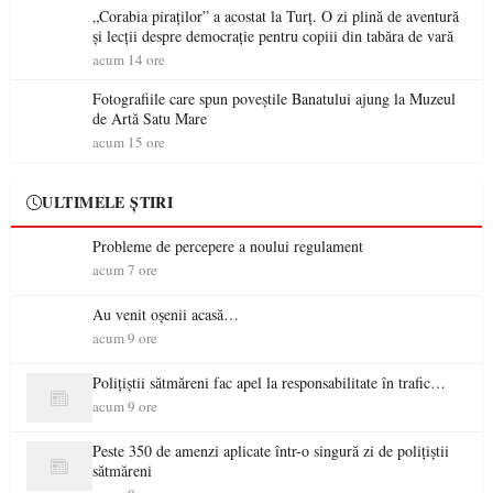
„Corabia piraților” a acostat la Turț. O zi plină de aventură
și lecții despre democrație pentru copiii din tabăra de vară
acum 14 ore
Fotografiile care spun poveștile Banatului ajung la Muzeul
de Artă Satu Mare
acum 15 ore
ULTIMELE ȘTIRI
Probleme de percepere a noului regulament
acum 7 ore
Au venit oșenii acasă…
acum 9 ore
Polițiștii sătmăreni fac apel la responsabilitate în trafic…
acum 9 ore
Peste 350 de amenzi aplicate într-o singură zi de polițiștii
sătmăreni