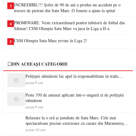
INCREDIBIL!!! Șofer de 90 de ani a produs un accident pe o
3
trecere de pietoni din Satu Mare. O femeie a ajuns la spital
PROMOVARE. Veste extraordinară pentru iubitorii de fotbal din
4
Sătmar! CSM Olimpia Satu Mare va juca în Liga a II-a
CSM Olimpia Satu Mare revine în Liga 2!
5
DIN ACEEAȘI CATEGORIE
Polițiștii sătmăreni fac apel la responsabilitate în trafic…
acum 9 ore
Peste 350 de amenzi aplicate într-o singură zi de polițiștii
sătmăreni
acum 9 ore
Relaxare la o oră și jumătate de Satu Mare. Cele mai
spectaculoase piscine exterioare cu cazare din Maramureș,
ideale pentru o escapadă de vară
acum 10 ore