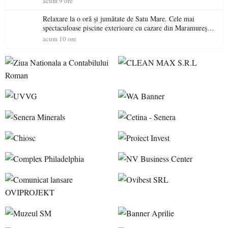
acum 9 ore
Relaxare la o oră și jumătate de Satu Mare. Cele mai
spectaculoase piscine exterioare cu cazare din Maramureș,
ideale pentru o escapadă de vară
acum 10 ore