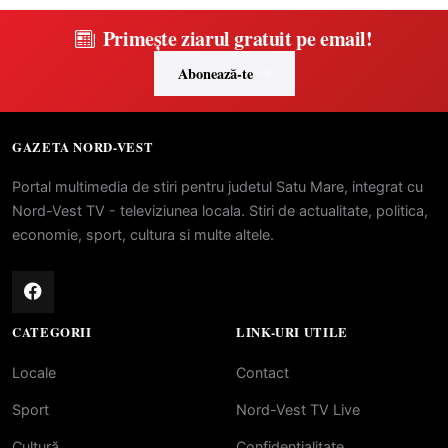
Primește ziarul gratuit pe email!
Abonează-te
GAZETA NORD-VEST
Portal multimedia de stiri pentru judetul Satu Mare, integrat cu
Nord-Vest TV - televiziunea locala. Stiri de actualitate, politica,
economie, sport, cultura si multe altele.
CATEGORII
LINK-URI UTILE
Locale
Contact
Sport
Nord-Vest TV Live
Cultură
Confidentialitate