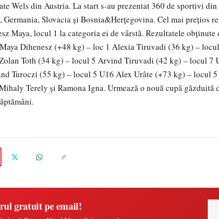
tate Wels din Austria. La start s-au prezentat 360 de sportivi di
, Germania, Slovacia şi Bosnia&Herţegovina. Cel mai preţios rez
esz Maya, locul 1 la categoria ei de vârstă. Rezultatele obţinute
aya Dihenesz (+48 kg) – loc 1 Alexia Tiruvadi (36 kg) – locul
 Zolan Toth (34 kg) – locul 5 Arvind Tiruvadi (42 kg) – locul 7
and Turoczi (55 kg) – locul 5 U16 Alex Urâte (+73 kg) – locul 5 
e Mihaly Terely şi Ramona Igna. Urmează o nouă cupă găzduită 
săptămâni.
rul gratuit pe email!