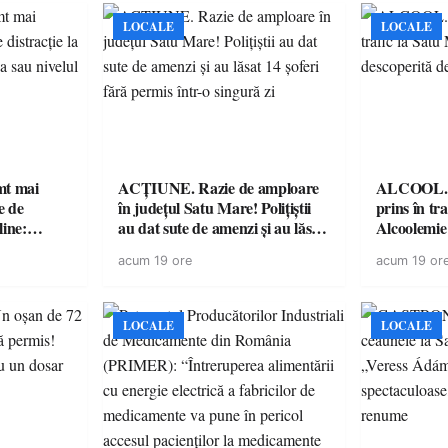
LOCALE
LOCALE
imt mai
ACȚIUNE. Razie de amploare
ALCOOL. Șo
e de
în județul Satu Mare! Polițiștii
prins în tr
line:
au dat sute de amenzi și au lăsat
Alcoolemie
lul RTP?
14 șoferi fără permis într-o
polițiști
acum 19 ore
acum 19 or
singură zi
LOCALE
LOCALE