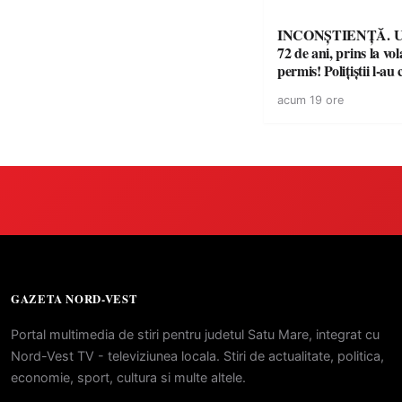
INCONȘTIENȚĂ. Un
72 de ani, prins la vo
permis! Polițiștii l-au
cu un dosar penal
acum 19 ore
GAZETA NORD-VEST
Portal multimedia de stiri pentru judetul Satu Mare, integrat cu
Nord-Vest TV - televiziunea locala. Stiri de actualitate, politica,
economie, sport, cultura si multe altele.