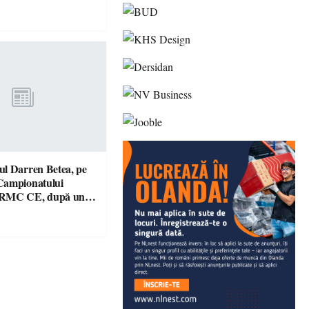
l Darren Betea, pe
Campionatului
 RMC CE, după un
culos cu fiul lui Kimi