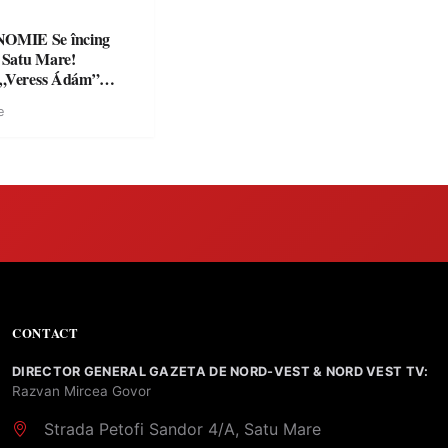
Se încing
a Satu Mare!
 „Veress Ádám”
preparate
e
se, premii și un jurat
CONTACT
DIRECTOR GENERAL GAZETA DE NORD-VEST & NORD VEST TV:
Razvan Mircea Govor
Strada Petofi Sandor 4/A, Satu Mare