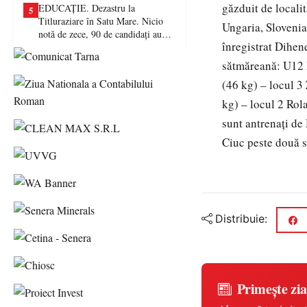
găzduit de locali
EDUCAȚIE. Dezastru la
5
Titluraziare în Satu Mare. Nicio
Ungaria, Slovenia
notă de zece, 90 de candidați au
înregistrat Dihen
picat examenul
sătmăreană: U12 M
(46 kg) – locul 3
kg) – locul 2 Rol
sunt antrenaţi d
Ciuc peste două 
Distribuie:
Primește zia