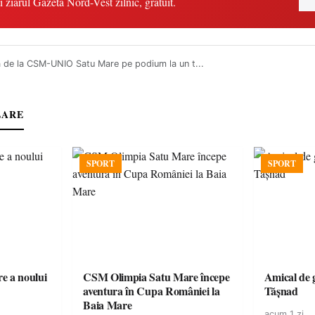
i ziarul Gazeta Nord-Vest zilnic, gratuit.
 de la CSM-UNIO Satu Mare pe podium la un t...
LARE
SPORT
SPORT
e a noului
CSM Olimpia Satu Mare începe
Amical de 
aventura în Cupa României la
Tășnad
Baia Mare
acum 1 zi