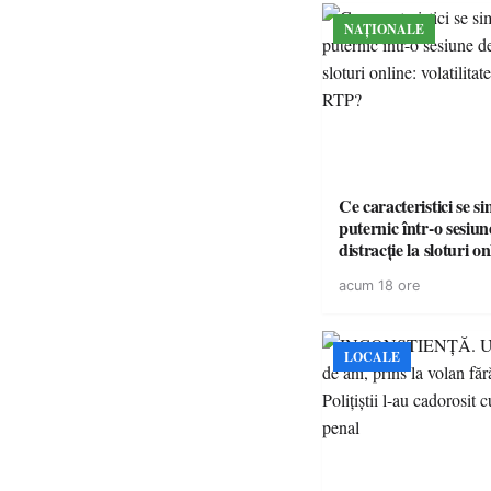
NAȚIONALE
Ce caracteristici se s
puternic într-o sesiun
distracție la sloturi on
volatilitatea sau nive
acum 18 ore
LOCALE