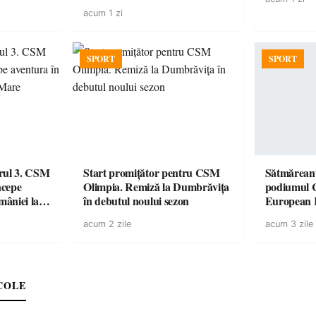
acum 1 zi
SPORT
SPORT
urul 3. CSM
Start promițător pentru CSM
Sătmăreanu
ncepe
Olimpia. Remiză la Dumbrăvița
podiumul 
âniei la
în debutul noului sezon
European
duel specta
acum 2 zile
acum 3 zile
Räikkönen
COLE