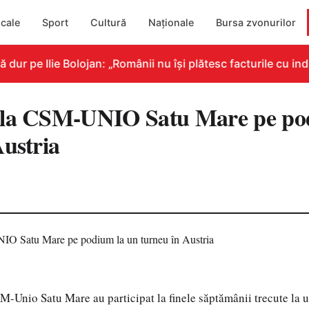
cale
Sport
Cultură
Naționale
Bursa zvonurilor
r pe Ilie Bolojan: „Românii nu își plătesc facturile cu indi
 la CSM-UNIO Satu Mare pe po
Austria
SM-Unio Satu Mare au participat la finele săptămânii trecute la 