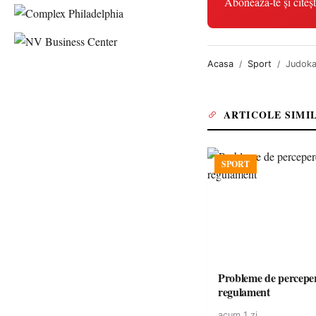
Abonează-te și citeșt
Acasa
Sport
Judoka
ARTICOLE SIMI
SPORT
Probleme de perceper
regulament
acum 1 zi