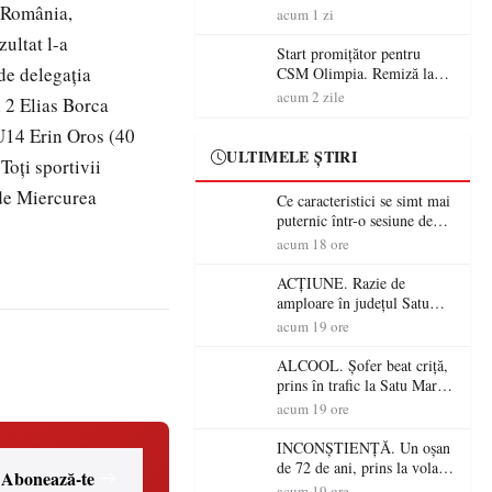
n România,
începe aventura în Cupa
acum 1 zi
României la Baia Mare
ultat l-a
Start promițător pentru
 de delegaţia
CSM Olimpia. Remiză la
Dumbrăvița în debutul
acum 2 zile
 2 Elias Borca
noului sezon
 U14 Erin Oros (40
ULTIMELE ȘTIRI
Toţi sportivii
de Miercurea
Ce caracteristici se simt mai
puternic într-o sesiune de
distracție la sloturi online:
acum 18 ore
volatilitatea sau nivelul
RTP?
ACȚIUNE. Razie de
amploare în județul Satu
Mare! Polițiștii au dat sute
acum 19 ore
de amenzi și au lăsat 14
șoferi fără permis într-o
ALCOOL. Șofer beat criță,
singură zi
prins în trafic la Satu Mare!
Alcoolemie uriașă
acum 19 ore
descoperită de polițiști
INCONȘTIENȚĂ. Un oșan
de 72 de ani, prins la volan
Abonează-te
fără permis! Polițiștii l-au
acum 19 ore