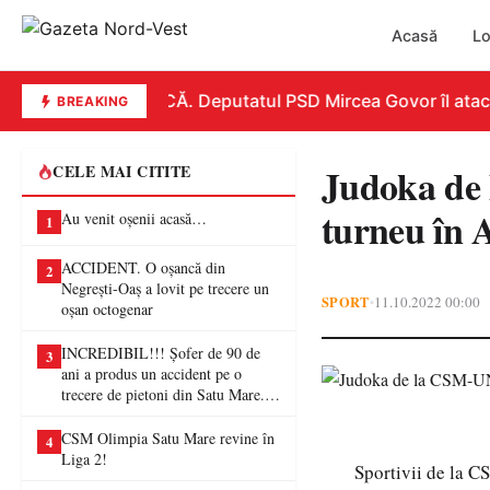
Acasă
Lo
REPLICĂ. Deputatul PSD Mircea Govor îl atacă du
BREAKING
Judoka de
CELE MAI CITITE
turneu în 
Au venit oșenii acasă…
1
ACCIDENT. O oșancă din
2
Negrești-Oaș a lovit pe trecere un
SPORT
11.10.2022 00:00
•
oșan octogenar
INCREDIBIL!!! Șofer de 90 de
3
ani a produs un accident pe o
trecere de pietoni din Satu Mare. O
femeie a ajuns la spital
CSM Olimpia Satu Mare revine în
4
Liga 2!
Sportivii de la C