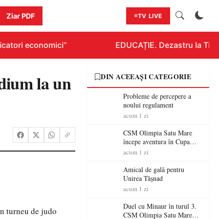
Ziar PDF
TV LIVE
catori economici”
EDUCAȚIE. Dezastru la Titlura
dium la un
DIN ACEEAȘI CATEGORIE
Probleme de percepere a
noului regulament
acum 1 zi
CSM Olimpia Satu Mare
începe aventura în Cupa
României la Baia Mare
acum 1 zi
Amical de gală pentru
Unirea Tășnad
acum 1 zi
Duel cu Minaur în turul 3.
un turneu de judo
CSM Olimpia Satu Mare