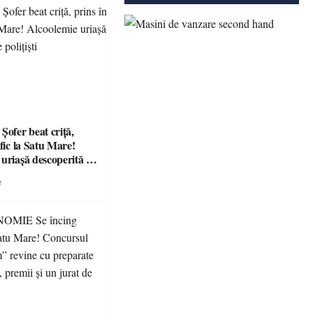
fer beat criță,
afic la Satu Mare!
 uriașă descoperită de
e