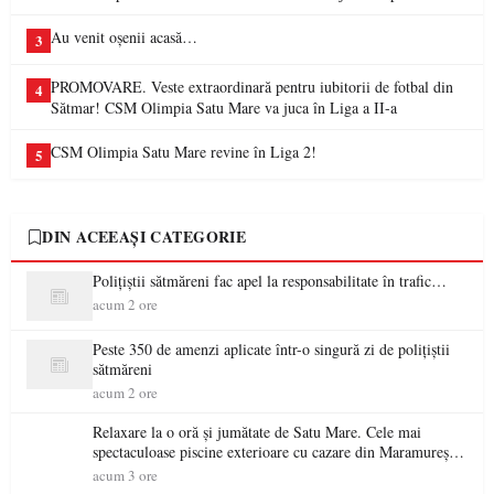
Au venit oșenii acasă…
3
PROMOVARE. Veste extraordinară pentru iubitorii de fotbal din
4
Sătmar! CSM Olimpia Satu Mare va juca în Liga a II-a
CSM Olimpia Satu Mare revine în Liga 2!
5
DIN ACEEAȘI CATEGORIE
Polițiștii sătmăreni fac apel la responsabilitate în trafic…
acum 2 ore
Peste 350 de amenzi aplicate într-o singură zi de polițiștii
sătmăreni
acum 2 ore
Relaxare la o oră și jumătate de Satu Mare. Cele mai
spectaculoase piscine exterioare cu cazare din Maramureș,
ideale pentru o escapadă de vară
acum 3 ore