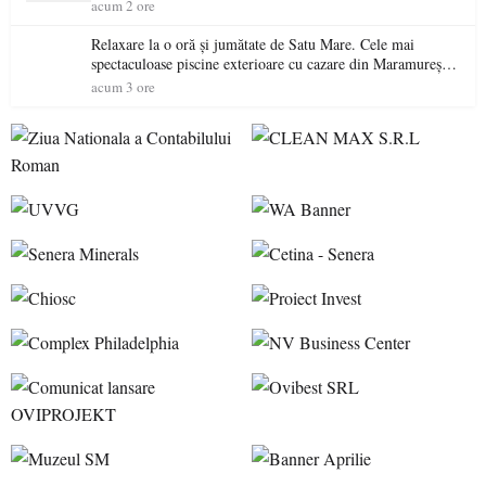
acum 2 ore
Relaxare la o oră și jumătate de Satu Mare. Cele mai
spectaculoase piscine exterioare cu cazare din Maramureș,
ideale pentru o escapadă de vară
acum 3 ore