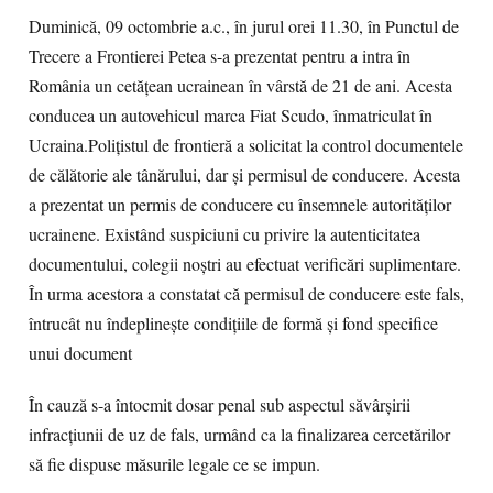
Duminică, 09 octombrie a.c., în jurul orei 11.30, în Punctul de
Trecere a Frontierei Petea s-a prezentat pentru a intra în
România un cetățean ucrainean în vârstă de 21 de ani. Acesta
conducea un autovehicul marca Fiat Scudo, înmatriculat în
Ucraina.Polițistul de frontieră a solicitat la control documentele
de călătorie ale tânărului, dar și permisul de conducere. Acesta
a prezentat un permis de conducere cu însemnele autorităților
ucrainene. Existând suspiciuni cu privire la autenticitatea
documentului, colegii noștri au efectuat verificări suplimentare.
În urma acestora a constatat că permisul de conducere este fals,
întrucât nu îndeplinește condițiile de formă și fond specifice
unui document
În cauză s-a întocmit dosar penal sub aspectul săvârşirii
infracţiunii de uz de fals, urmând ca la finalizarea cercetărilor
să fie dispuse măsurile legale ce se impun.