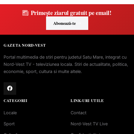
Primește ziarul gratuit pe email!
Abonează-te
GAZETA NORD-VEST
Portal multimedia de stiri pentru judetul Satu Mare, integrat cu
Nord-Vest TV - televiziunea locala. Stiri de actualitate, politica,
economie, sport, cultura si multe altele.
CATEGORII
LINK-URI UTILE
Locale
Contact
Sport
Nord-Vest TV Live