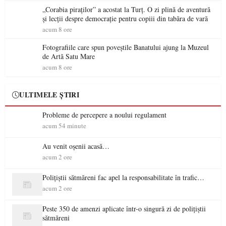
„Corabia piraților” a acostat la Turț. O zi plină de aventură
și lecții despre democrație pentru copiii din tabăra de vară
acum 8 ore
Fotografiile care spun poveștile Banatului ajung la Muzeul
de Artă Satu Mare
acum 8 ore
ULTIMELE ȘTIRI
Probleme de percepere a noului regulament
acum 54 minute
Au venit oșenii acasă…
acum 2 ore
Polițiștii sătmăreni fac apel la responsabilitate în trafic…
acum 2 ore
Peste 350 de amenzi aplicate într-o singură zi de polițiștii
sătmăreni