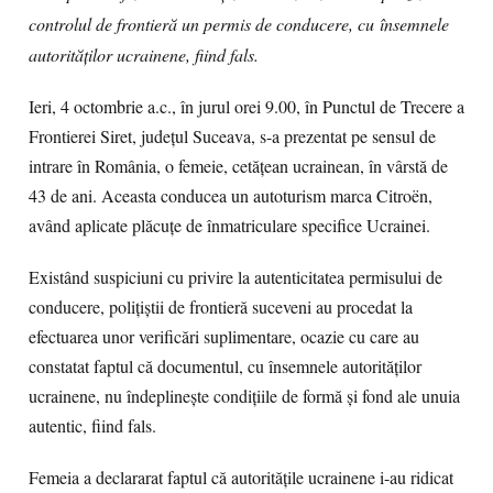
controlul de frontieră un permis de conducere, cu
î
nsemnele
autorităților ucrainene, fiind fals.
Ieri, 4 octombrie a.c., în jurul orei 9.00, în Punctul de Trecere a
Frontierei Siret, judeţul Suceava, s-a prezentat pe sensul de
intrare în România, o femeie, cetăţean ucrainean, în vârstă de
43 de ani. Aceasta conducea un autoturism marca Citroën,
având aplicate plăcuțe de înmatriculare specifice Ucrainei.
Existând suspiciuni cu privire la autenticitatea permisului de
conducere, polițiștii de frontieră suceveni au procedat la
efectuarea unor verificări suplimentare, ocazie cu care au
constatat faptul că documentul, cu însemnele autorităților
ucrainene, nu îndeplineşte condiţiile de formă şi fond ale unuia
autentic, fiind fals.
Femeia a declararat faptul că autoritățile ucrainene i-au ridicat