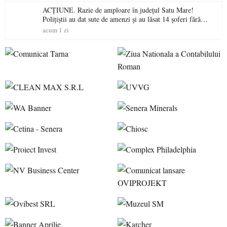
ACȚIUNE. Razie de amploare în județul Satu Mare!
Polițiștii au dat sute de amenzi și au lăsat 14 șoferi fără
permis într-o singură zi
acum 1 zi