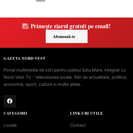
Primește ziarul gratuit pe email!
Abonează-te
GAZETA NORD-VEST
Portal multimedia de stiri pentru judetul Satu Mare, integrat cu
Nord-Vest TV - televiziunea locala. Stiri de actualitate, politica,
economie, sport, cultura si multe altele.
CATEGORII
LINK-URI UTILE
Locale
Contact