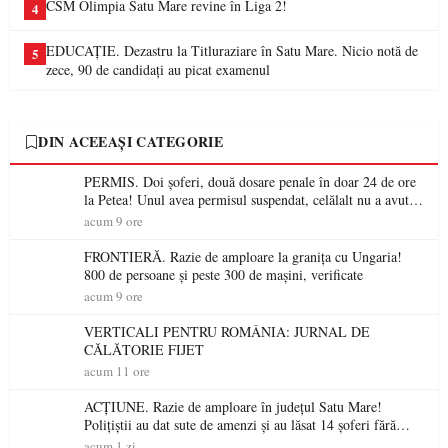
CSM Olimpia Satu Mare revine în Liga 2!
4
EDUCAȚIE. Dezastru la Titluraziare în Satu Mare. Nicio notă de
5
zece, 90 de candidați au picat examenul
DIN ACEEAȘI CATEGORIE
PERMIS. Doi șoferi, două dosare penale în doar 24 de ore
la Petea! Unul avea permisul suspendat, celălalt nu a avut
niciodată permis
acum 9 ore
FRONTIERĂ. Razie de amploare la granița cu Ungaria!
800 de persoane și peste 300 de mașini, verificate
acum 9 ore
VERTICALI PENTRU ROMÂNIA: JURNAL DE
CĂLĂTORIE FIJET
acum 11 ore
ACȚIUNE. Razie de amploare în județul Satu Mare!
Polițiștii au dat sute de amenzi și au lăsat 14 șoferi fără
permis într-o singură zi
acum 1 zi