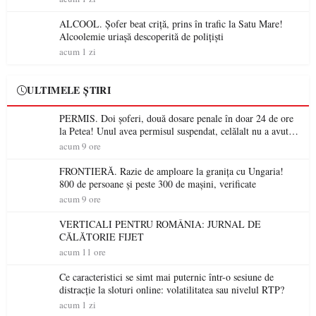
ALCOOL. Șofer beat criță, prins în trafic la Satu Mare!
Alcoolemie uriașă descoperită de polițiști
acum 1 zi
ULTIMELE ȘTIRI
PERMIS. Doi șoferi, două dosare penale în doar 24 de ore
la Petea! Unul avea permisul suspendat, celălalt nu a avut
niciodată permis
acum 9 ore
FRONTIERĂ. Razie de amploare la granița cu Ungaria!
800 de persoane și peste 300 de mașini, verificate
acum 9 ore
VERTICALI PENTRU ROMÂNIA: JURNAL DE
CĂLĂTORIE FIJET
acum 11 ore
Ce caracteristici se simt mai puternic într-o sesiune de
distracție la sloturi online: volatilitatea sau nivelul RTP?
acum 1 zi