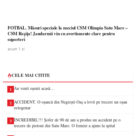
FOTBAL. Măsuri speciale la meciul CSM Olimpia Satu Mare –
CSM Reșița! Jandarmii vin cu avertismente clare pentru
suporteri
acum 1 zi
CELE MAI CITITE
Au venit oșenii acasă…
1
ACCIDENT. O oșancă din Negrești-Oaș a lovit pe trecere un oșan
2
octogenar
INCREDIBIL!!! Șofer de 90 de ani a produs un accident pe o
3
trecere de pietoni din Satu Mare. O femeie a ajuns la spital