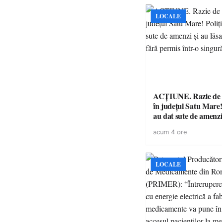
LOCALE
ACȚIUNE. Razie de 
în județul Satu Mare! P
au dat sute de amenzi 
14 șoferi fără permis 
acum 4 ore
singură zi
LOCALE