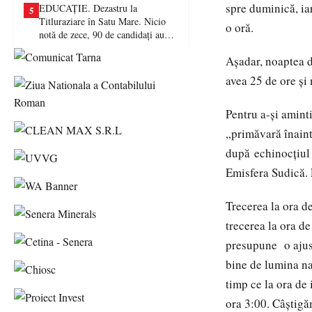
spre duminică, ia
EDUCAȚIE. Dezastru la
5
Titluraziare în Satu Mare. Nicio
o oră.
notă de zece, 90 de candidați au
picat examenul
Așadar, noaptea d
avea 25 de ore și
Pentru a-și aminti
„primăvară înaint
după echinocțiul 
Emisfera Sudică. 
Trecerea la ora de
trecerea la ora de
presupune o ajust
bine de lumina nat
timp ce la ora de 
ora 3:00. Câștigă