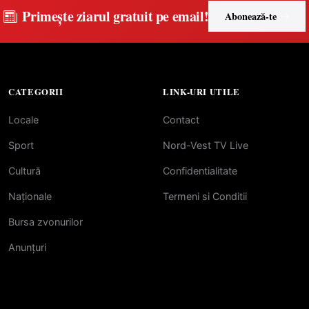
Primește ziarul gratuit pe email!
Abonează-te
CATEGORII
LINK-URI UTILE
Locale
Contact
Sport
Nord-Vest TV Live
Cultură
Confidentialitate
Naționale
Termeni si Conditii
Bursa zvonurilor
Anunțuri