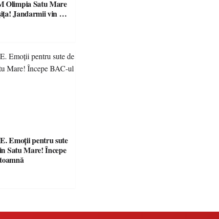
M Olimpia Satu Mare
ța! Jandarmii vin cu
e clare pentru
 Emoții pentru sute
din Satu Mare! Începe
 toamnă