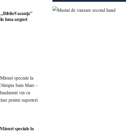
 „BiblioVacanța”
 în luna august
suri speciale la