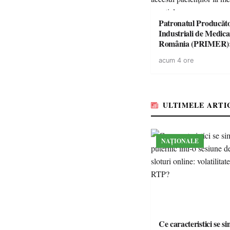
Patronatul Producăto
Industriali de Medic
România (PRIMER)
“Întreruperea aliment
acum 4 ore
energie electrică a fab
medicamente va pune 
accesul pacienților la
medicamente esențial
ULTIMELE ARTI
NAȚIONALE
Ce caracteristici se s