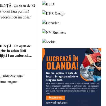
ENȚĂ. Un oșan de
prins la volan fără
țiștii l-au cadorosit
r penal