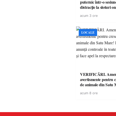
puternic într-o sesiun
distracție la sloturi on
volatilitatea sau nive
acum 3 ore
LOCALE
VERIFICĂRI. Amenz
avertismente pentru c
de animale din Satu 
DSVSA anunță contro
acum 8 ore
toate gospodăriile și f
respectarea legii