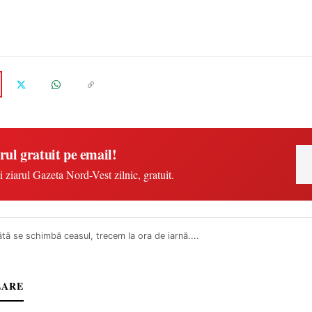
rul gratuit pe email!
i ziarul Gazeta Nord-Vest zilnic, gratuit.
ă se schimbă ceasul, trecem la ora de iarnă....
LARE