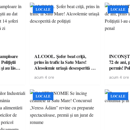
LOCALE
LOCALE
amploare
ALCOOL. Șofer beat criță,
INCONȘTI
olițiștii
prins în trafic la Satu Mare!
72 de ani, 
și au lăsat
Alcoolemie uriașă descoperită de
permis! Poli
într-o
polițiști
cu un dosa
acum 4 ore
acum 4 ore
LOCALE
LOCALE