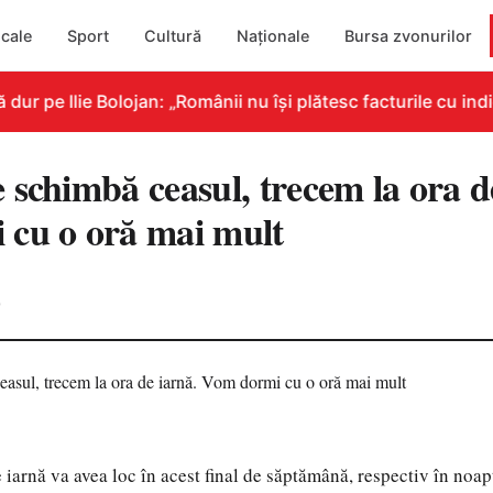
cale
Sport
Cultură
Naționale
Bursa zvonurilor
 pe Ilie Bolojan: „Românii nu își plătesc facturile cu indic
 schimbă ceasul, trecem la ora d
cu o oră mai mult
0
e iarnă va avea loc în acest final de săptămână, respectiv în noa