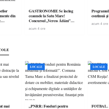
rilor
GASTRONOMIE Se încing
Programul
amente din
ceaunele la Satu Mare!
continuă și
:
Concursul „Veress Ádám”
acum 4 ore
ării cu
revine cu preparate
acum 4 ore
ricilor de
spectaculoase, premii și un jurat
în pericol
de renume
e
COLE
LOCALE
LOCALE
imt mai
„PNRR: Fonduri pentru
FOTBAL. Mă