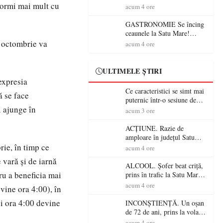
dormi mai mult cu
din România (PRIMER):
acum 4 ore
“Întreruperea alimentării cu
energie electrică a fabricilor
GASTRONOMIE Se încing
de medicamente va pune în
ceaunele la Satu Mare!
pericol accesul pacienților la
Concursul „Veress Ádám”
0 octombrie va
acum 4 ore
medicamente esențiale
revine cu preparate
spectaculoase, premii și un
jurat de renume
ULTIMELE ȘTIRI
 expresia
Ce caracteristici se simt mai
ă se face
puternic într-o sesiune de
i ajunge în
distracție la sloturi online:
acum 3 ore
volatilitatea sau nivelul
RTP?
ACȚIUNE. Razie de
amploare în județul Satu
rie, în timp ce
Mare! Polițiștii au dat sute
acum 4 ore
de amenzi și au lăsat 14
 vară şi de iarnă
șoferi fără permis într-o
ALCOOL. Șofer beat criță,
singură zi
ru a beneficia mai
prins în trafic la Satu Mare!
Alcoolemie uriașă
acum 4 ore
vine ora 4:00), în
descoperită de polițiști
și ora 4:00 devine
INCONȘTIENȚĂ. Un oșan
de 72 de ani, prins la volan
fără permis! Polițiștii l-au
acum 4 ore