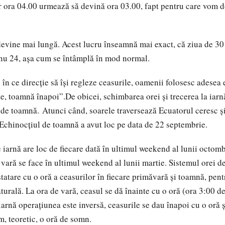
r ora 04.00 urmează să devină ora 03.00, fapt pentru care vom 
evine mai lungă. Acest lucru înseamnă mai exact, că ziua de 3
 nu 24, așa cum se întâmplă în mod normal.
 în ce direcție să își regleze ceasurile, oamenii folosesc adesea
e, toamnă înapoi”.De obicei, schimbarea orei și trecerea la iarn
de toamnă. Atunci când, soarele traversează Ecuatorul ceresc ș
Echinocțiul de toamnă a avut loc pe data de 22 septembrie.
 iarnă are loc de fiecare dată în ultimul weekend al lunii octomb
 vară se face în ultimul weekend al lunii martie. Sistemul orei de
atare cu o oră a ceasurilor în fiecare primăvară şi toamnă, pent
urală. La ora de vară, ceasul se dă înainte cu o oră (ora 3:00 de
iarnă operațiunea este inversă, ceasurile se dau înapoi cu o oră 
m, teoretic, o oră de somn.