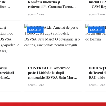
e de
România modernă și
meciul CS
line:
reformată!”. Comuna Tarna
– CSM Reși
lul RTP?
Mare a finalizat proiectul de
avertisment
acum 4 ore
acum 7 ore
dotare cu mobilier, materiale
suporteri
didactice și echipamente digitale
a unităților de învățământ
preuniversitar, finanțat prin
LOCALE
LOCALE
PNRR
i și
CONTROALE. Amenzi de
EDUCAȚIE.
rescătorii
peste 11.000 de lei după
de liceeni 
Mare!
controalele DSVSA Satu Mare!
BAC-ul de
ale în
O covrigărie și o cantină,
acum 8 ore
acum 8 ore
ace apel la
sancționate pentru nereguli