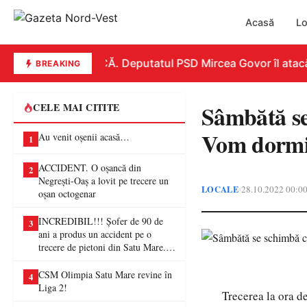
Acasă
Lo
REPLICĂ. Deputatul PSD Mircea Govor îl atacă dur
BREAKING
Sâmbătă se
CELE MAI CITITE
Vom dormi 
Au venit oșenii acasă…
1
ACCIDENT. O oșancă din
2
Negrești-Oaș a lovit pe trecere un
LOCALE
28.10.2022 00:0
•
oșan octogenar
INCREDIBIL!!! Șofer de 90 de
3
ani a produs un accident pe o
trecere de pietoni din Satu Mare. O
femeie a ajuns la spital
CSM Olimpia Satu Mare revine în
4
Liga 2!
Trecerea la ora d