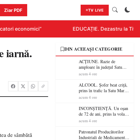
Ziar PDF
TV LIVE
atori economici”
EDUCAȚIE. Dezastru la Titlura
e iarnă.
DIN ACEEAȘI CATEGORIE
ACȚIUNE. Razie de
amploare în județul Satu
Mare! Polițiștii au dat sute
acum 4 ore
de amenzi și au lăsat 14
șoferi fără permis într-o
ALCOOL. Șofer beat criță,
singură zi
prins în trafic la Satu Mare!
Alcoolemie uriașă
acum 4 ore
descoperită de polițiști
INCONȘTIENȚĂ. Un oșan
de 72 de ani, prins la volan
fără permis! Polițiștii l-au
acum 4 ore
cadorosit cu un dosar penal
Patronatul Producătorilor
ptea de sâmbătă
Industriali de Medicamente