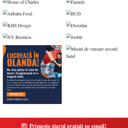
Primește ziarul gratuit pe email!