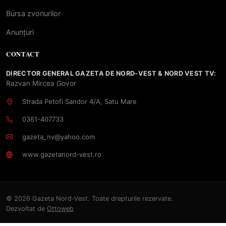
Bursa zvonurilor
Anunțuri
CONTACT
DIRECTOR GENERAL GAZETA DE NORD-VEST & NORD VEST TV:
Razvan Mircea Govor
Strada Petofi Sandor 4/A, Satu Mare
0361-407733
gazeta_nv@yahoo.com
www.gazetanord-vest.ro
© 2026 Gazeta Nord-Vest. Toate drepturile rezervate.
Dezvoltat de
Ottoweb