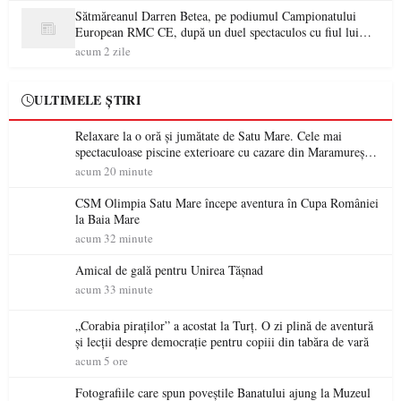
Sătmăreanul Darren Betea, pe podiumul Campionatului
European RMC CE, după un duel spectaculos cu fiul lui
Kimi Räikkönen
acum 2 zile
ULTIMELE ȘTIRI
Relaxare la o oră și jumătate de Satu Mare. Cele mai
spectaculoase piscine exterioare cu cazare din Maramureș,
ideale pentru o escapadă de vară
acum 20 minute
CSM Olimpia Satu Mare începe aventura în Cupa României
la Baia Mare
acum 32 minute
Amical de gală pentru Unirea Tășnad
acum 33 minute
„Corabia piraților” a acostat la Turț. O zi plină de aventură
și lecții despre democrație pentru copiii din tabăra de vară
acum 5 ore
Fotografiile care spun poveștile Banatului ajung la Muzeul