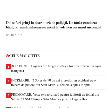
Doi șoferi prinși în doar o oră de polițiști. Un tânăr conducea
băut, iar un sătmărean s-a urcat la volan cu permisul suspendat
acum 5 ore
CELE MAI CITITE
ACCIDENT. O oșancă din Negrești-Oaș a lovit pe trecere un oșan
1
octogenar
INCREDIBIL!!! Șofer de 90 de ani a produs un accident pe o
2
trecere de pietoni din Satu Mare. O femeie a ajuns la spital
PROMOVARE. Veste extraordinară pentru iubitorii de fotbal din
3
Sătmar! CSM Olimpia Satu Mare va juca în Liga a II-a