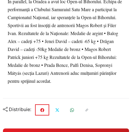
În parallel, la Oradea a avut loc Open-ul Bihorului. Echipa de
performanţă a Clubului Samuraiul Satu Mare a participat la
Campionatul Naţional, iar speranţele la Open-ul Bihorului.
Sportivii au fost însoţiţi de antrenorii Magos Robert şi Filer
Ivan. Rezultatele de la Naţionale: Medalie de argint • Balog
Alex – cadeţi +75 • Jenei David – cadeti -65 kg • Drăgan
David – cadeţi -50kg Medalie de bronz • Magos Robert
Patrick juniori +75 kg Rezultatele de la Open-ul Bihorului:
Medalie de bronz • Prada Bence, Palfi Denisa, Sopronyi
Mátyás (secţia Lazuri) Antrenorii aduc mulţumiri părinţilor
pentru sprijinul acordat.
Distribuie: