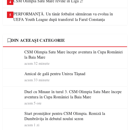
CSM Olimpia Satu Mare revine în Liga 2!
4
PERFORMANȚĂ. Un tânăr fotbalist sătmărean va evolua în
5
UEFA Youth League după transferul la Farul Constanța
DIN ACEEAȘI CATEGORIE
CSM Olimpia Satu Mare începe aventura în Cupa României
la Baia Mare
acum 32 minute
Amical de gală pentru Unirea Tășnad
acum 33 minute
Duel cu Minaur în turul 3. CSM Olimpia Satu Mare începe
aventura în Cupa României la Baia Mare
acum 5 ore
Start promițător pentru CSM Olimpia. Remiză la
Dumbrăvița în debutul noului sezon
acum 1 zi