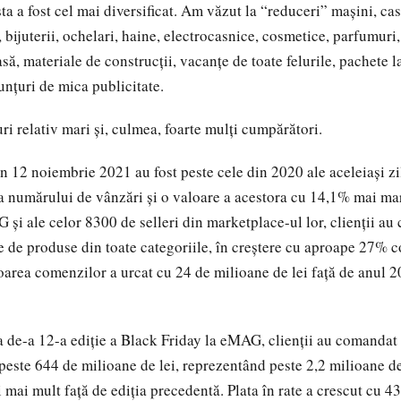
ta a fost cel mai diversificat. Am văzut la “reduceri” mașini, cas
 bijuterii, ochelari, haine, electrocasnice, cosmetice, parfumuri,
ă, materiale de construcții, vacanțe de toate felurile, pachete l
unțuri de mica publicitate.
ri relativ mari și, culmea, foarte mulți cumpărători.
n 12 noiembrie 2021 au fost peste cele din 2020 ale aceleiași zi
a numărului de vânzări și o valoare a acestora cu 14,1% mai ma
 și ale celor 8300 de selleri din marketplace-ul lor, clienții a
e de produse din toate categoriile, în creștere cu aproape 27% 
loarea comenzilor a urcat cu 24 de milioane de lei față de anul 
a de-a 12-a ediție a Black Friday la eMAG, clienții au comandat
 peste 644 de milioane de lei, reprezentând peste 2,2 milioane d
 mai mult faţă de ediţia precedentă. Plata în rate a crescut cu 4