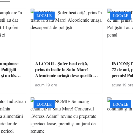
LOCALE
LOCALE
amploare
ALCOOL. Șofer beat criță,
INCONȘTI
olițiștii
prins în trafic la Satu Mare!
72 de ani, 
și au lăsat
Alcoolemie uriașă descoperită de
permis! Poli
într-o
polițiști
cu un dosa
acum 19 ore
acum 19 or
LOCALE
LOCALE