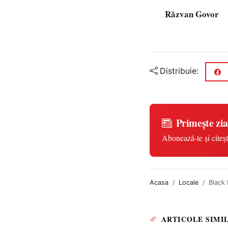
Răzvan Govor
Distribuie:
Primește zia
Abonează-te și citeșt
Acasa
Locale
Black 
ARTICOLE SIMI