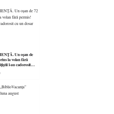
ENȚĂ. Un oșan de
prins la volan fără
țiștii l-au cadorosit
r penal
e