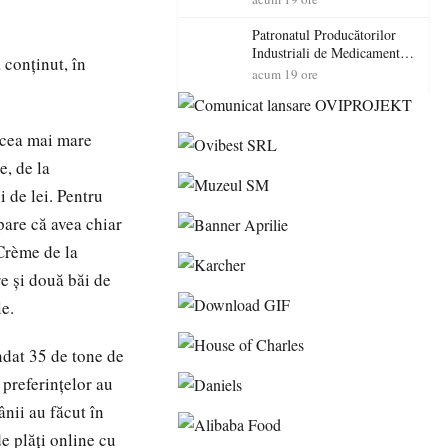
cadorosit cu un dosar penal
Patronatul Producătorilor
Industriali de Medicamente
 conţinut, în
din România (PRIMER):
acum 19 ore
“Întreruperea alimentării cu
energie electrică a fabricilor
de medicamente va pune în
 cea mai mare
pericol accesul pacienților la
medicamente esențiale
e, de la
 de lei. Pentru
pare că avea chiar
”Crème de la
e și două băi de
le.
ndat 35 de tone de
 preferințelor au
nii au făcut în
 plăți online cu