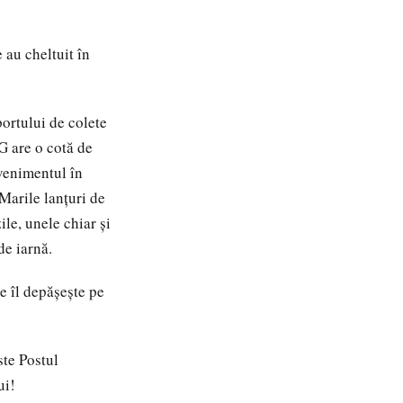
 au cheltuit în
ortului de colete
G are o cotă de
venimentul în
Marile lanțuri de
le, unele chiar și
de iarnă.
e îl depășește pe
ste Postul
ui!