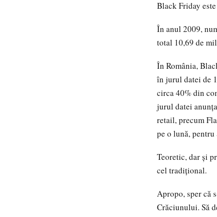
Black Friday este
În anul 2009, num
total 10,69 de mil
În România, Black
în jurul datei de
circa 40% din com
jurul datei anunț
retail, precum Fl
pe o lună, pentru 
Teoretic, dar și p
cel tradițional.
Apropo, sper că s
Crăciunului. Să 