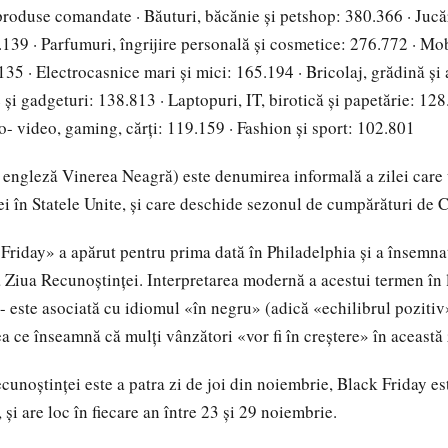
produse comandate · Băuturi, băcănie şi petshop: 380.366 · Jucări
.139 · Parfumuri, îngrijire personală şi cosmetice: 276.772 · Mob
35 · Electrocasnice mari şi mici: 165.194 · Bricolaj, grădină şi 
 şi gadgeturi: 138.813 · Laptopuri, IT, birotică şi papetărie: 128
o- video, gaming, cărţi: 119.159 · Fashion şi sport: 102.801
 engleză Vinerea Neagră) este denumirea informală a zilei car
i în Statele Unite, și care deschide sezonul de cumpărături de 
riday» a apărut pentru prima dată în Philadelphia și a însemnat
pă Ziua Recunoștinței. Interpretarea modernă a acestui termen în
 - este asociată cu idiomul «în negru» (adică «echilibrul pozitiv
a ce înseamnă că mulți vânzători «vor fi în creștere» în această 
unoștinței este a patra zi de joi din noiembrie, Black Friday es
 și are loc în fiecare an între 23 și 29 noiembrie.