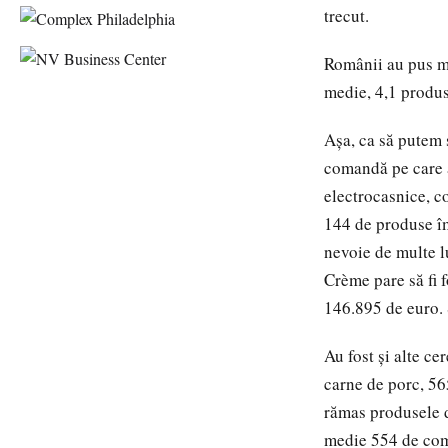
trecut.
Românii au pus ma
medie, 4,1 produse
Așa, ca să putem 
comandă pe care a
electrocasnice, c
144 de produse îm
nevoie de multe l
Crème pare să fi 
146.895 de euro. 
Au fost și alte c
carne de porc, 565
rămas produsele d
medie 554 de com