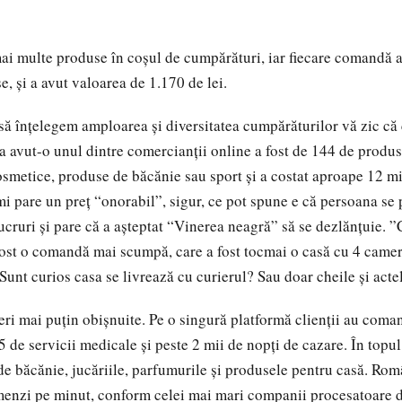
i multe produse în coşul de cumpărături, iar fiecare comandă a
, şi a avut valoarea de 1.170 de lei.
să înțelegem amploarea și diversitatea cumpărăturilor vă zic că
 avut-o unul dintre comercianții online a fost de 144 de produs
osmetice, produse de băcănie sau sport și a costat aproape 12 mii
i pare un preț “onorabil”, sigur, ce pot spune e că persoana se 
ucruri și pare că a așteptat “Vinerea neagră” să se dezlănțuie. 
fost o comandă mai scumpă, care a fost tocmai o casă cu 4 camer
Sunt curios casa se livrează cu curierul? Sau doar cheile și acte
ereri mai puțin obișnuite. Pe o singură platformă clienții au coma
 de servicii medicale şi peste 2 mii de nopți de cazare. În topul
e băcănie, jucăriile, parfumurile și produsele pentru casă. Româ
enzi pe minut, conform celei mai mari companii procesatoare de