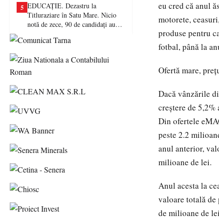
eu cred că anul ăs
EDUCAȚIE. Dezastru la
5
Titluraziare în Satu Mare. Nicio
motorete, ceasuri,
notă de zece, 90 de candidați au
produse pentru cas
picat examenul
fotbal, până la an
Ofertă mare, prețu
Dacă vânzările di
creștere de 5,2% 
Din ofertele eMAG
peste 2.2 milioan
anul anterior, va
milioane de lei.
Anul acesta la ce
valoare totală de
de milioane de lei