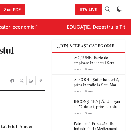
Ziar PDF
TV LIVE
tori economici”
EDUCAȚIE. Dezastru la Titlurazi
stul
DIN ACEEAȘI CATEGORIE
ACȚIUNE. Razie de
amploare în județul Satu
Mare! Polițiștii au dat sute
acum 19 ore
de amenzi și au lăsat 14
șoferi fără permis într-o
ALCOOL. Șofer beat criță,
singură zi
prins în trafic la Satu Mare!
Alcoolemie uriașă
acum 19 ore
descoperită de polițiști
INCONȘTIENȚĂ. Un oșan
de 72 de ani, prins la volan
fără permis! Polițiștii l-au
acum 19 ore
cadorosit cu un dosar penal
Patronatul Producătorilor
ot felul. Sincer,
Industriali de Medicamente