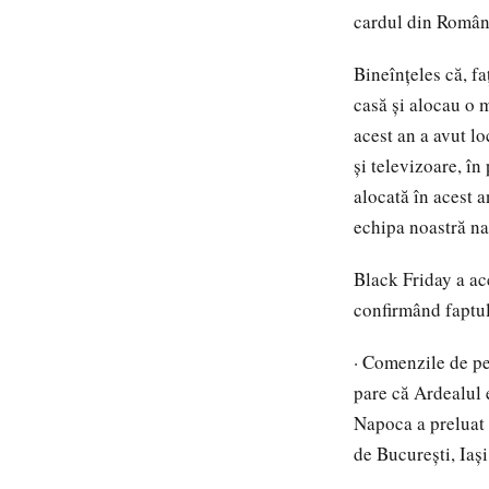
cardul din Român
Bineînțeles că, f
casă și alocau o 
acest an a avut l
și televizoare, î
alocată în acest a
echipa noastră naț
Black Friday a ac
confirmând faptul
· Comenzile de pe 
pare că Ardealul 
Napoca a preluat 
de Bucureşti, Iaşi