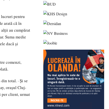
 lucruri pentru
e arată că în
 alții au cumpărat
tar. Suma medie
ele dacă și
ntre comenzi,
lată.
in total. · Și se
ay, oraşul Cluj-
 per client, urmat