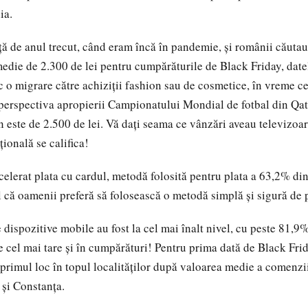
ia.
ață de anul trecut, când eram încă în pandemie, și românii căutau
medie de 2.300 de lei pentru cumpărăturile de Black Friday, datel
oc o migrare către achiziții fashion sau de cosmetice, în vreme ce
n perspectiva apropierii Campionatului Mondial de fotbal din Qa
n este de 2.500 de lei. Vă dați seama ce vânzări aveau televizoar
ională se califica!
celerat plata cu cardul, metodă folosită pentru plata a 63,2% di
 că oamenii preferă să folosească o metodă simplă şi sigură de p
dispozitive mobile au fost la cel mai înalt nivel, cu peste 81,9% d
e cel mai tare și în cumpărături! Pentru prima dată de Black Frid
primul loc în topul localităţilor după valoarea medie a comenzii
 şi Constanţa.