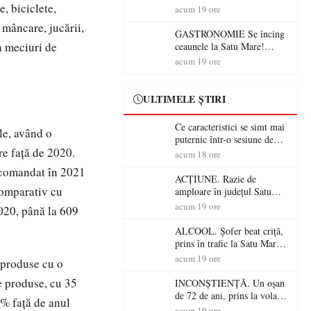
e, biciclete,
din România (PRIMER):
acum 19 ore
“Întreruperea alimentării cu
 mâncare, jucării,
energie electrică a fabricilor
GASTRONOMIE Se încing
de medicamente va pune în
a meciuri de
ceaunele la Satu Mare!
pericol accesul pacienților la
Concursul „Veress Ádám”
acum 19 ore
medicamente esențiale
revine cu preparate
spectaculoase, premii și un
jurat de renume
ULTIMELE ȘTIRI
Ce caracteristici se simt mai
le, având o
puternic într-o sesiune de
re față de 2020.
distracție la sloturi online:
acum 18 ore
volatilitatea sau nivelul
u comandat în 2021
RTP?
ACȚIUNE. Razie de
comparativ cu
amploare în județul Satu
Mare! Polițiștii au dat sute
acum 19 ore
2020, până la 609
de amenzi și au lăsat 14
șoferi fără permis într-o
ALCOOL. Șofer beat criță,
singură zi
prins în trafic la Satu Mare!
Alcoolemie uriașă
acum 19 ore
 produse cu o
descoperită de polițiști
e produse, cu 35
INCONȘTIENȚĂ. Un oșan
de 72 de ani, prins la volan
3% faţă de anul
fără permis! Polițiștii l-au
acum 19 ore