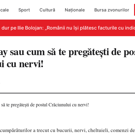
cale
Sport
Cultură
Naționale
Bursa zvonurilor
pe Ilie Bolojan: „Românii nu își plătesc facturile cu indica
y sau cum să te pregătești de po
i cu nervi!
0
umpărăturilor a trecut cu bucurii, nervi, cheltuieli, comenzi de t