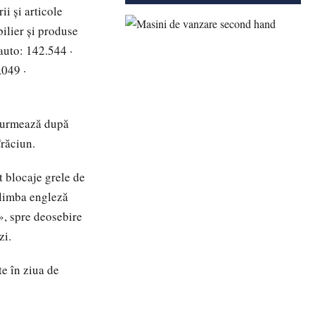
i şi articole
ilier şi produse
auto: 142.544 ·
.049 ·
e urmează după
Crăciun.
 blocaje grele de
 limba engleză
», spre deosebire
zi.
te în ziua de