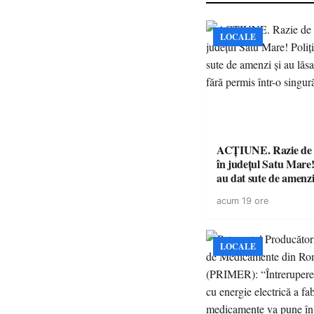
LOCALE
ACȚIUNE. Razie de 
în județul Satu Mare! P
au dat sute de amenzi 
14 șoferi fără permis 
acum 19 ore
singură zi
LOCALE