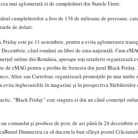
 cea mai aglomerată zi de cumpărături din Statele Unite.
ărul cumpărătorilor a fost de 134 de milioane de persoane, care
iarde de dolari.
 Friday este pe 11 noiembrie, pentru a evita aglomerarea transp
 1 Decembrie, când românii au liber de ziua națională. Cum eMA
erțul online din România, aproape toți retailerii organizează e
ate de eMAG pentru a profita de frenezia din jurul Black Friday. 
anco, Altex sau Carrefour, organizează promoțiile pe mai multe zi
a evita înghesuielile în magazine și în perspectiva Sărbătorilor 
ractic, “Black Friday” este singura zi din an când comerțul onlin
-au comandat și produse de post, de azi până în 24 decembrie e
deaBunul Dumnezeu ca să ducem la bun sfârșit postul Crăciunul