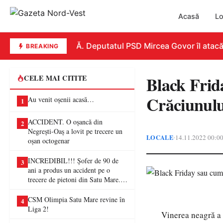
Acasă
Lo
REPLICĂ. Deputatul PSD Mircea Govor îl atacă dur 
BREAKING
Black Frida
CELE MAI CITITE
Crăciunulu
Au venit oșenii acasă…
1
ACCIDENT. O oșancă din
2
Negrești-Oaș a lovit pe trecere un
LOCALE
14.11.2022 00:0
•
oșan octogenar
INCREDIBIL!!! Șofer de 90 de
3
ani a produs un accident pe o
trecere de pietoni din Satu Mare. O
femeie a ajuns la spital
CSM Olimpia Satu Mare revine în
4
Liga 2!
Vinerea neagră a c