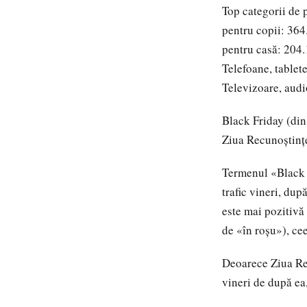
Top categorii de 
pentru copii: 364
pentru casă: 204.1
Telefoane, tablete
Televizoare, audi
Black Friday (din
Ziua Recunoștințe
Termenul «Black F
trafic vineri, du
este mai pozitivă
de «în roșu»), cee
Deoarece Ziua Rec
vineri de după ea,