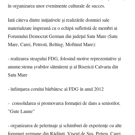
în organizarea unor evenimente culturale de succes.
Iată câteva dintre inițiativele și realizările domniei sale
materializate împreună cu o echipă sufletistă de membri ai
Forumului Democrat German din județul Satu Mare (Satu
Mare, Carei, Petresti, Beltiug, Moftinul Mare):
- realizarea steagului FDG, folosind motive reprezentative și
anume:stema șvabilor sătmăreni și al Bisericii Calvaria din
Satu Mare
- înființarea corului bărbătesc al FDG în anul 2012
- consolidarea si promovarea formației de dans a seniorilor,
”Gute Laune”
- organizarea de pelerinaje și schimburi de experiențe cu alte
forumuri germane din Rădăuți, Vișeul de Sus, Petreu, Carei,