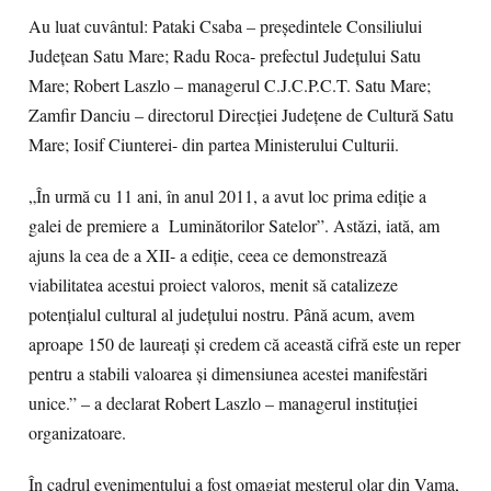
Au luat cuvântul: Pataki Csaba – președintele Consiliului
Județean Satu Mare; Radu Roca- prefectul Județului Satu
Mare; Robert Laszlo – managerul C.J.C.P.C.T. Satu Mare;
Zamfir Danciu – directorul Direcției Județene de Cultură Satu
Mare; Iosif Ciunterei- din partea Ministerului Culturii.
„În urmă cu 11 ani, în anul 2011, a avut loc prima ediție a
galei de premiere a Luminătorilor Satelor”. Astăzi, iată, am
ajuns la cea de a XII- a ediție, ceea ce demonstrează
viabilitatea acestui proiect valoros, menit să catalizeze
potențialul cultural al județului nostru. Până acum, avem
aproape 150 de laureați și credem că această cifră este un reper
pentru a stabili valoarea și dimensiunea acestei manifestări
unice.” – a declarat Robert Laszlo – managerul instituției
organizatoare.
În cadrul evenimentului a fost omagiat meșterul olar din Vama,