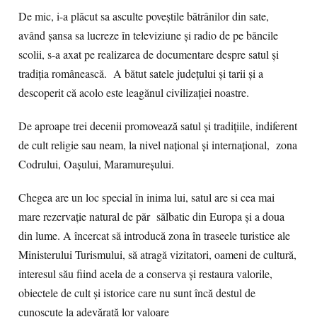
De mic, i-a plăcut sa asculte poveștile bătrânilor din sate,
având șansa sa lucreze în televiziune și radio de pe băncile
scolii, s-a axat pe realizarea de documentare despre satul și
tradiția românească. A bătut satele județului și tarii și a
descoperit că acolo este leagănul civilizației noastre.
De aproape trei decenii promovează satul și tradițiile, indiferent
de cult religie sau neam, la nivel național și internațional, zona
Codrului, Oașului, Maramureșului.
Chegea are un loc special în inima lui, satul are si cea mai
mare rezervație natural de păr sălbatic din Europa și a doua
din lume. A încercat să introducă zona în traseele turistice ale
Ministerului Turismului, să atragă vizitatori, oameni de cultură,
interesul său fiind acela de a conserva și restaura valorile,
obiectele de cult și istorice care nu sunt încă destul de
cunoscute la adevărată lor valoare