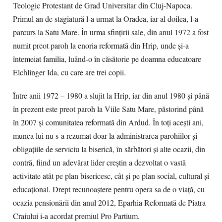
Teologic Protestant de Grad Universitar din Cluj-Napoca.
Primul an de stagiatură l-a urmat la Oradea, iar al doilea, l-a
parcurs la Satu Mare. În urma sfințirii sale, din anul 1972 a fost
numit preot paroh la enoria reformată din Hrip, unde și-a
întemeiat familia, luând-o în căsătorie pe doamna educatoare
Elchlinger Ida, cu care are trei copii.
Între anii 1972 – 1980 a slujit la Hrip, iar din anul 1980 și până
în prezent este preot paroh la Viile Satu Mare, păstorind până
în 2007 și comunitatea reformată din Ardud. În toți acești ani,
munca lui nu s-a rezumat doar la administrarea parohiilor și
obligațiile de serviciu la biserică, în sărbători și alte ocazii, din
contră, fiind un adevărat lider creștin a dezvoltat o vastă
activitate atât pe plan bisericesc, cât și pe plan social, cultural și
educațional. Drept recunoaștere pentru opera sa de o viață, cu
ocazia pensionării din anul 2012, Eparhia Reformată de Piatra
Craiului i-a acordat premiul Pro Partium.