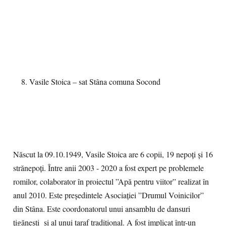
Vasile Stoica – sat Stâna comuna Socond
Născut la 09.10.1949, Vasile Stoica are 6 copii, 19 nepoți și 16
strănepoți. Între anii 2003 - 2020 a fost expert pe problemele
romilor, colaborator în proiectul ”Apă pentru viitor” realizat în
anul 2010. Este președintele Asociației ”Drumul Voinicilor”
din Stâna. Este coordonatorul unui ansamblu de dansuri
țigănești și al unui taraf tradițional. A fost implicat într-un