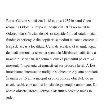
Boros Gerzon s-a născut la 18 august 1957 în satul Cucu
(comuna Odoreu). După inundația din 1970 s-a mutat la
Odoreu, dar şi în ziua de azi se consideră fiu al satului natal,
fiindcă experiențele din copilărie și mediul în care a crescut, îl
leagă de aceasta localitate. Cu toate acestea, el se simte legat
de toată comuna: a terminat școala la Mărtinești, tatăl său s-a
născut în Berindan, iar acum el cultivă pământul pe care l-a
moștenit, în speranța că urmașii săi vor proceda la fel. A fost
întotdeauna interesat de tradițiile și obiceiurile și arta populară.
În urmă cu 15 ani a început să colecționeze obiectele de uz
casnic vechi, care au fost folosite de generațiile anterioare. Din
aceste obiecte, Boros Gerzon a alcătuit o colecție unică în
județ.