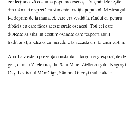
confecționează costume populare oșenești. Veșmintele ieșite
din mâna ei respectă cu sfințenie tradiția populară. Meșteșugul
l-a deprins de la mama ei, care era vestită la rândul ei, pentru
dibăcia cu care făcea aceste straie oșenești. Toți cei care
dOResc să aibă un costum oșenesc care respectă stilul
tradițional, apelează cu încredere la această croitoreasă vestită.
Ana Torz este o prezență constantă la târgurile și expozițiile de
gen, cum ar Zilele orașului Satu Mare, Zielle orașului Negrești
Oaș, Festivalul Mămăligii, Sâmbra Oilor și multe altele.