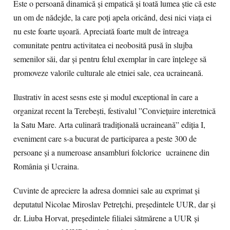
Este o persoană dinamică și empatică și toată lumea știe că este
un om de nădejde, la care poți apela oricând, desi nici viața ei
nu este foarte ușoară. Apreciată foarte mult de întreaga
comunitate pentru activitatea ei neobosită pusă în slujba
semenilor săi, dar și pentru felul exemplar în care înțelege să
promoveze valorile culturale ale etniei sale, cea ucraineană.
Ilustrativ în acest sesns este și modul exceptional în care a
organizat recent la Terebești, festivalul ”Conviețuire interetnică
la Satu Mare. Arta culinară tradițională ucraineană” ediția I,
eveniment care s-a bucurat de participarea a peste 300 de
persoane și a numeroase ansambluri folclorice ucrainene din
România și Ucraina.
Cuvinte de apreciere la adresa domniei sale au exprimat și
deputatul Nicolae Miroslav Petrețchi, președintele UUR, dar și
dr. Liuba Horvat, președintele filialei sătmărene a UUR și