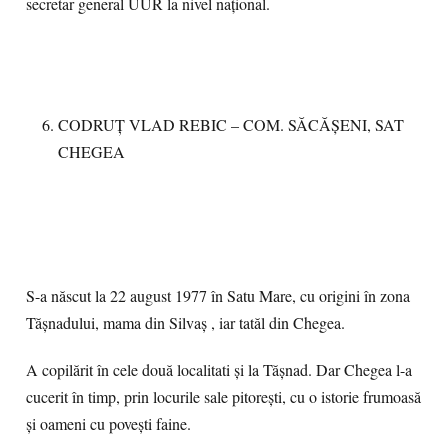
secretar general UUR la nivel național.
CODRUȚ VLAD REBIC – COM. SĂCĂȘENI, SAT
CHEGEA
S-a născut la 22 august 1977 în Satu Mare, cu origini în zona
Tășnadului, mama din Silvaș , iar tatăl din Chegea.
A copilărit în cele două localitati și la Tășnad. Dar Chegea l-a
cucerit în timp, prin locurile sale pitorești, cu o istorie frumoasă
și oameni cu povești faine.