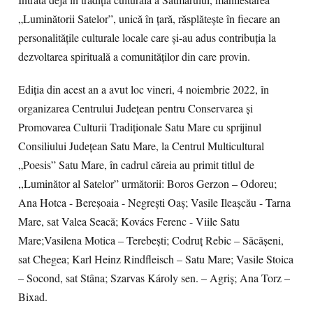
Intrată deja în tradiția culturală a Sătmarului, manifestarea
„Luminătorii Satelor”, unică în țară, răsplătește în fiecare an
personalitățile culturale locale care și-au adus contribuția la
dezvoltarea spirituală a comunităților din care provin.
Ediția din acest an a avut loc vineri, 4 noiembrie 2022, în
organizarea Centrului Județean pentru Conservarea și
Promovarea Culturii Tradiționale Satu Mare cu sprijinul
Consiliului Județean Satu Mare, la Centrul Multicultural
„Poesis” Satu Mare, în cadrul căreia au primit titlul de
,,Luminător al Satelor” următorii: Boros Gerzon – Odoreu;
Ana Hotca - Bereșoaia - Negrești Oaș; Vasile Ileașcău - Tarna
Mare, sat Valea Seacă; Kovács Ferenc - Viile Satu
Mare;Vasilena Motica – Terebești; Codruț Rebic – Săcășeni,
sat Chegea; Karl Heinz Rindfleisch – Satu Mare; Vasile Stoica
– Socond, sat Stâna; Szarvas Károly sen. – Agriș; Ana Torz –
Bixad.