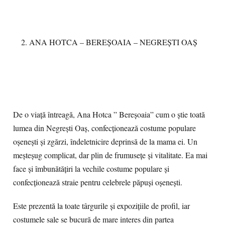
ANA HOTCA – BEREȘOAIA – NEGREȘTI OAȘ
De o viață întreagă, Ana Hotca ” Bereșoaia” cum o știe toată
lumea din Negrești Oaș, confecționează costume populare
oșenești și zgărzi, îndeletnicire deprinsă de la mama ei. Un
meșteșug complicat, dar plin de frumusețe și vitalitate. Ea mai
face și îmbunătățiri la vechile costume populare și
confecționează straie pentru celebrele păpuși oșenești.
Este prezentă la toate târgurile și expozițiile de profil, iar
costumele sale se bucură de mare interes din partea