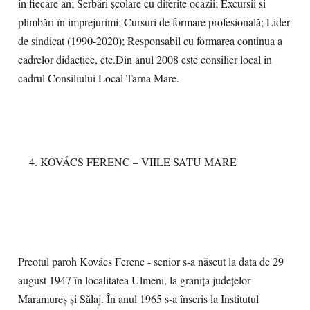
în fiecare an; Serbări școlare cu diferite ocazii; Excursii si
plimbări în imprejurimi; Cursuri de formare profesională; Lider
de sindicat (1990-2020); Responsabil cu formarea continua a
cadrelor didactice, etc.Din anul 2008 este consilier local in
cadrul Consiliului Local Tarna Mare.
KOVÁCS FERENC – VIILE SATU MARE
Preotul paroh Kovács Ferenc - senior s-a născut la data de 29
august 1947 în localitatea Ulmeni, la granița județelor
Maramureș și Sălaj. În anul 1965 s-a înscris la Institutul