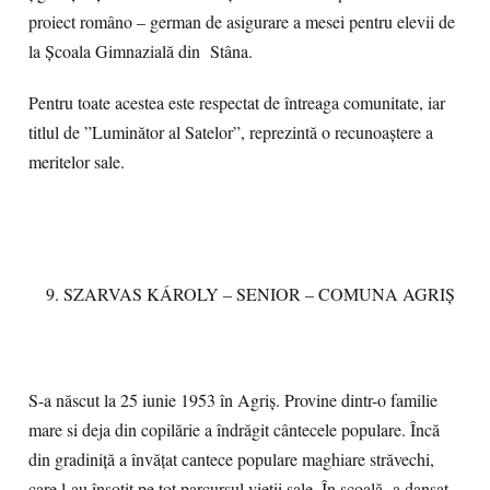
proiect româno – german de asigurare a mesei pentru elevii de
la Școala Gimnazială din Stâna.
Pentru toate acestea este respectat de întreaga comunitate, iar
titlul de ”Luminător al Satelor”, reprezintă o recunoaștere a
meritelor sale.
SZARVAS KÁROLY – SENIOR – COMUNA AGRIȘ
S-a născut la 25 iunie 1953 în Agriș. Provine dintr-o familie
mare si deja din copilărie a îndrăgit cântecele populare. Încă
din gradiniță a învățat cantece populare maghiare străvechi,
care l-au însoțit pe tot parcursul vieții sale. În școală a dansat