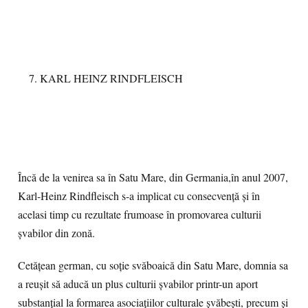
KARL HEINZ RINDFLEISCH
Încă de la venirea sa în Satu Mare, din Germania,în anul 2007,
Karl-Heinz Rindfleisch s-a implicat cu consecvență și în
acelasi timp cu rezultate frumoase în promovarea culturii
șvabilor din zonă.
Cetățean german, cu soție svăboaică din Satu Mare, domnia sa
a reușit să aducă un plus culturii șvabilor printr-un aport
substanțial la formarea asociațiilor culturale șvăbești, precum și