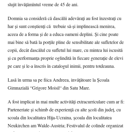
slujit învățămîntul vreme de 45 de ani.
Domnia sa consideră că dascălii adevărați au fost înzestrați cu
har și sunt conștienți că trebuie să-și implinească menirea,
aceea de a forma și de a educa oameni deplini. Și cine poate
mai bine să bată la porțile pline de sensibilitate ale sufletelor de
copii, decât dascălul cu sufletul lui mare, cu mintea lui iscusită
și cu performanța proprie oglindită în fiecare generație de elevi
pe care și le-a înscris în catalogul inimii, pentru totdeauna.
Lasă în urma sa pe fiica Andreea, invățătoare la Școala
Gimnazială “Grigore Moisil“ din Satu Mare.
A fost implicat in mai multe activități extracurriculare cum ar fi:
Parteneriate și schimb de experiență cu alte școli din județ, cu
scoala din localitatea Hija-Ucraina, școala din localitatea
Neukirchen am Walde-Austria; Festivalul de colinde organizat