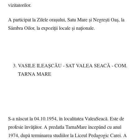
vizitatorilor.
A participat la Zilele orașului, Satu Mare și Negrești Oaș, la
Sâmbra Oilor, la expoziții locale și naționale.
VASILE ILEAȘCĂU - SAT VALEA SEACĂ - COM.
TARNA MARE
S-a născut la 04.10.1954, în localitatea ValeaSeacă. Este de
profesie învățător. A predatla TarnaMare începând cu anul
1974, după terminarea studiilor la Liceul Pedagogic Carei. A