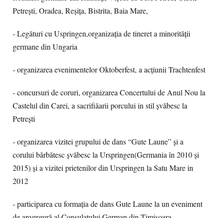
Petrești, Oradea, Reșița, Bistrita, Baia Mare,
- Legături cu Uspringen,organizația de tineret a minorității
germane din Ungaria
- organizarea evenimentelor Oktoberfest, a acțiunii Trachtenfest
- concursuri de coruri, organizarea Concertului de Anul Nou la
Castelul din Carei, a sacrifiăarii porcului in stil șvăbesc la
Petrești
- organizarea vizitei grupului de dans “Gute Laune” și a
corului bărbătesc șvăbesc la Urspringen(Germania în 2010 și
2015) și a vizitei prietenilor din Urspringen la Satu Mare in
2012
- participarea cu formația de dans Gute Laune la un eveniment
de anvergură al Consulatului German din Timișoara -