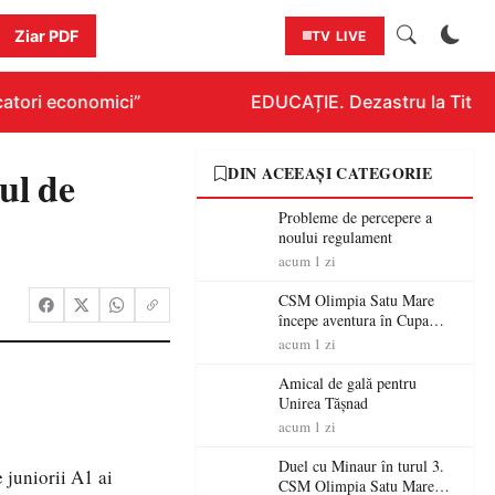
Ziar PDF
TV LIVE
tori economici”
EDUCAȚIE. Dezastru la Titluraz
eul de
DIN ACEEAȘI CATEGORIE
Probleme de percepere a
noului regulament
acum 1 zi
CSM Olimpia Satu Mare
începe aventura în Cupa
României la Baia Mare
acum 1 zi
Amical de gală pentru
Unirea Tășnad
acum 1 zi
Duel cu Minaur în turul 3.
juniorii A1 ai
CSM Olimpia Satu Mare