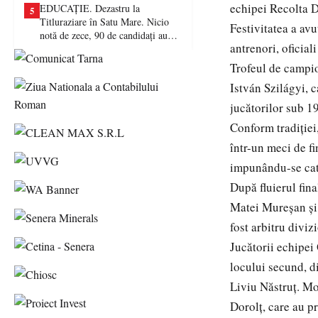
echipei Recolta D
EDUCAȚIE. Dezastru la
5
Titluraziare în Satu Mare. Nicio
Festivitatea a avu
notă de zece, 90 de candidați au
antrenori, oficial
picat examenul
Trofeul de campio
István Szilágyi, 
jucătorilor sub 19
Conform tradiției
într-un meci de f
impunându-se cate
După fluierul fin
Matei Mureșan și
fost arbitru divi
Jucătorii echipei
locului secund, di
Liviu Năstruț. Mo
Dorolț, care au pr