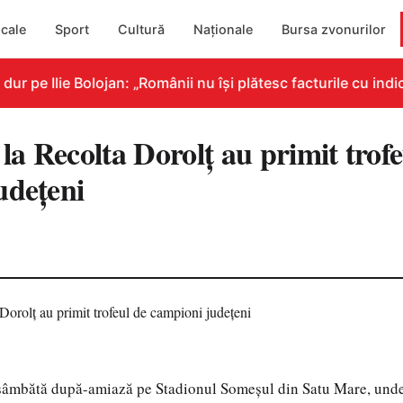
cale
Sport
Cultură
Naționale
Bursa zvonurilor
pe Ilie Bolojan: „Românii nu își plătesc facturile cu indica
 la Recolta Dorolț au primit trof
udețeni
sâmbătă după-amiază pe Stadionul Someșul din Satu Mare, unde 