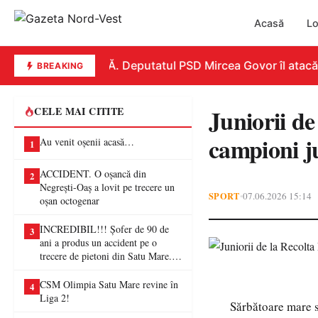
Acasă
Lo
REPLICĂ. Deputatul PSD Mircea Govor îl atacă dur 
BREAKING
Juniorii de
CELE MAI CITITE
campioni j
Au venit oșenii acasă…
1
ACCIDENT. O oșancă din
2
Negrești-Oaș a lovit pe trecere un
SPORT
07.06.2026 15:14
•
oșan octogenar
INCREDIBIL!!! Șofer de 90 de
3
ani a produs un accident pe o
trecere de pietoni din Satu Mare. O
femeie a ajuns la spital
CSM Olimpia Satu Mare revine în
4
Liga 2!
Sărbătoare mare 