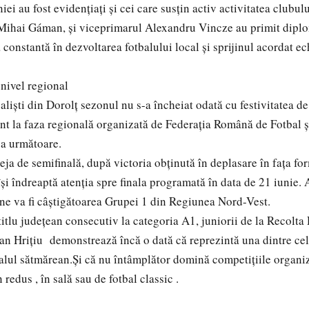
ei au fost evidențiați și cei care susțin activ activitatea clubul
Mihai Gáman, și viceprimarul Alexandru Vincze au primit diplo
constantă în dezvoltarea fotbalului local și sprijinul acordat ec
 nivel regional
baliști din Dorolț sezonul nu s-a încheiat odată cu festivitatea 
ent la faza regională organizată de Federația Română de Fotbal ș
pa următoare.
deja de semifinală, după victoria obținută în deplasare în fața f
își îndreaptă atenția spre finala programată în data de 21 iunie.
ne va fi câștigătoarea Grupei 1 din Regiunea Nord-Vest.
itlu județean consecutiv la categoria A1, juniorii de la Recolta 
an Hrițiu demonstrează încă o dată că reprezintă una dintre ce
balul sătmărean.Și că nu întâmplător domină competițiile organi
 redus , în sală sau de fotbal classic .