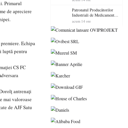
ui. Primarul
cadorosit cu un dosar penal
Patronatul Producătorilor
me de apreciere
Industriali de Medicamente
hipei.
din România (PRIMER):
acum 14 ore
“Întreruperea alimentării cu
energie electrică a fabricilor
de medicamente va pune în
pericol accesul pacienților la
de premiere. Echipa
medicamente esențiale
i luptă pentru
ormației CS FC
 Adversara
Dorolț antrenați
le mai valoroase
zate de AJF Satu