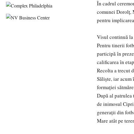
În cadrul ceremoni
comunei Dorolț, 
pentru implicarea 
Visul continuă la
Pentru tinerii fot
participă în prez
calificarea în eta
Recolta a trecut 
Săliște, iar acum 
formației sătmăre
După al patrulea t
de inimosul Cipri
generații din fot
Mare atât pe teren