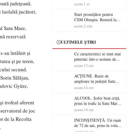
ioană județeană.
începe aventura în Cupa
acum 1 zi
României la Baia Mare
 laolaltă jucători,
Start promițător pentru
CSM Olimpia. Remiză la
Dumbrăvița în debutul
acum 2 zile
al Satu Mare,
noului sezon
ană rezervată
ULTIMELE ȘTIRI
-au întâlnit și
Ce caracteristici se simt mai
puternic într-o sesiune de
atea și pe teren,
distracție la sloturi online:
acum 13 ore
cului secund.
volatilitatea sau nivelul
RTP?
ACȚIUNE. Razie de
 Sorin Sălăjan,
amploare în județul Satu
udovic Gyüre,
Mare! Polițiștii au dat sute
acum 14 ore
de amenzi și au lăsat 14
șoferi fără permis într-o
ALCOOL. Șofer beat criță,
i trofeul aferent
singură zi
prins în trafic la Satu Mare!
Alcoolemie uriașă
acum 14 ore
bservatorul de joc
descoperită de polițiști
or de la Recolta
INCONȘTIENȚĂ. Un oșan
de 72 de ani, prins la volan
.
fără permis! Polițiștii l-au
acum 14 ore