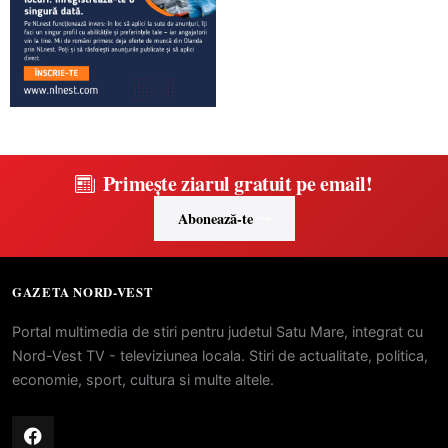
Primește ziarul gratuit pe email!
Abonează-te
GAZETA NORD-VEST
Portal multimedia de stiri pentru judetul Satu Mare, integrat cu
Nord-Vest TV - televiziunea locala. Stiri de actualitate, politica,
economie, sport, cultura si multe altele.