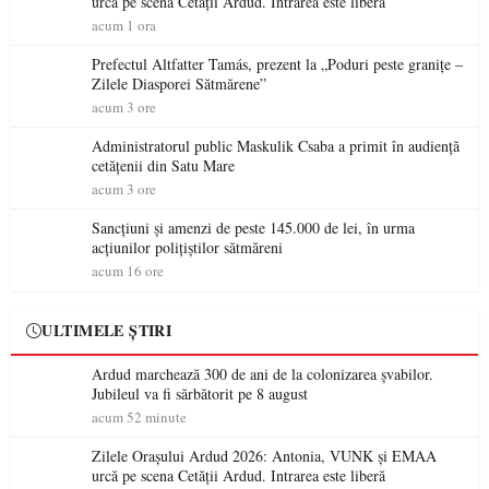
urcă pe scena Cetății Ardud. Intrarea este liberă
acum 1 ora
Prefectul Altfatter Tamás, prezent la „Poduri peste granițe –
Zilele Diasporei Sătmărene”
acum 3 ore
Administratorul public Maskulik Csaba a primit în audiență
cetățenii din Satu Mare
acum 3 ore
Sancțiuni și amenzi de peste 145.000 de lei, în urma
acțiunilor polițiștilor sătmăreni
acum 16 ore
ULTIMELE ȘTIRI
Ardud marchează 300 de ani de la colonizarea șvabilor.
Jubileul va fi sărbătorit pe 8 august
acum 52 minute
Zilele Orașului Ardud 2026: Antonia, VUNK și EMAA
urcă pe scena Cetății Ardud. Intrarea este liberă