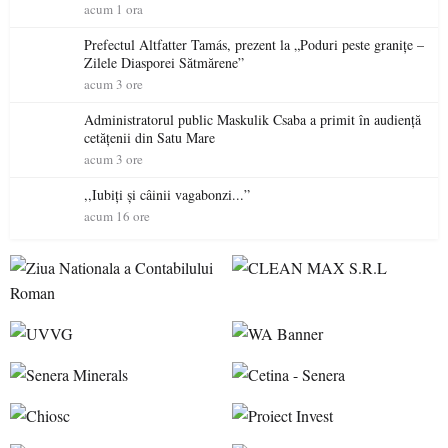
acum 1 ora
Prefectul Altfatter Tamás, prezent la „Poduri peste granițe –
Zilele Diasporei Sătmărene”
acum 3 ore
Administratorul public Maskulik Csaba a primit în audiență
cetățenii din Satu Mare
acum 3 ore
,,Iubiți și câinii vagabonzi...”
acum 16 ore