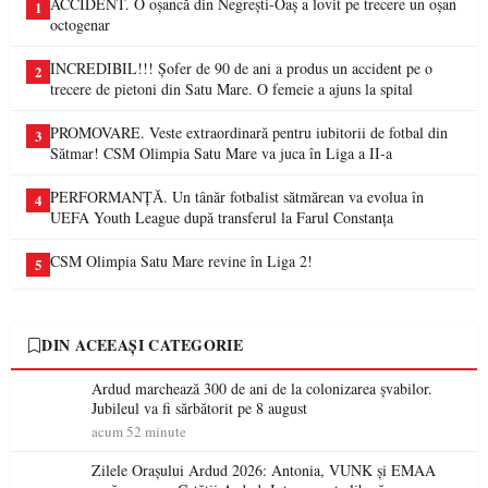
ACCIDENT. O oșancă din Negrești-Oaș a lovit pe trecere un oșan
1
octogenar
INCREDIBIL!!! Șofer de 90 de ani a produs un accident pe o
2
trecere de pietoni din Satu Mare. O femeie a ajuns la spital
PROMOVARE. Veste extraordinară pentru iubitorii de fotbal din
3
Sătmar! CSM Olimpia Satu Mare va juca în Liga a II-a
PERFORMANȚĂ. Un tânăr fotbalist sătmărean va evolua în
4
UEFA Youth League după transferul la Farul Constanța
CSM Olimpia Satu Mare revine în Liga 2!
5
DIN ACEEAȘI CATEGORIE
Ardud marchează 300 de ani de la colonizarea șvabilor.
Jubileul va fi sărbătorit pe 8 august
acum 52 minute
Zilele Orașului Ardud 2026: Antonia, VUNK și EMAA