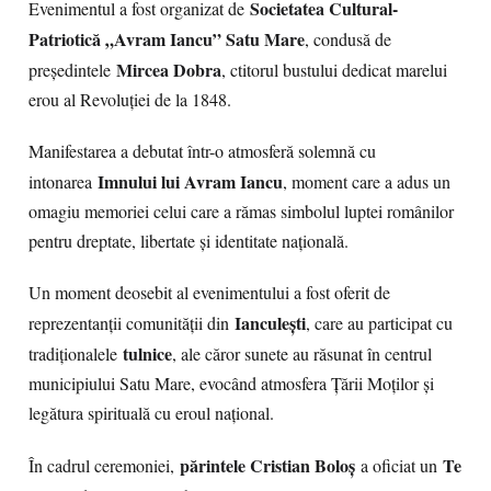
Societatea Cultural-
Evenimentul a fost organizat de
Patriotică „Avram Iancu” Satu Mare
, condusă de
Mircea Dobra
președintele
, ctitorul bustului dedicat marelui
erou al Revoluției de la 1848.
Manifestarea a debutat într-o atmosferă solemnă cu
Imnului lui Avram Iancu
intonarea
, moment care a adus un
omagiu memoriei celui care a rămas simbolul luptei românilor
pentru dreptate, libertate și identitate națională.
Un moment deosebit al evenimentului a fost oferit de
Ianculești
reprezentanții comunității din
, care au participat cu
tulnice
tradiționalele
, ale căror sunete au răsunat în centrul
municipiului Satu Mare, evocând atmosfera Țării Moților și
legătura spirituală cu eroul național.
părintele Cristian Boloș
Te
În cadrul ceremoniei,
a oficiat un