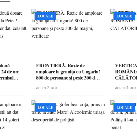
LOCALE
LOCALE
 două
FRONTIERĂ. Razie de
VERTICA
 24 de ore
amploare la granița cu Ungaria!
ROMÂNIA
ermisul
800 de persoane și peste 300 de
CĂLĂTOR
 a avut
mașini, verificate
acum 2 ore
acum 4 ore
LOCALE
LOCALE