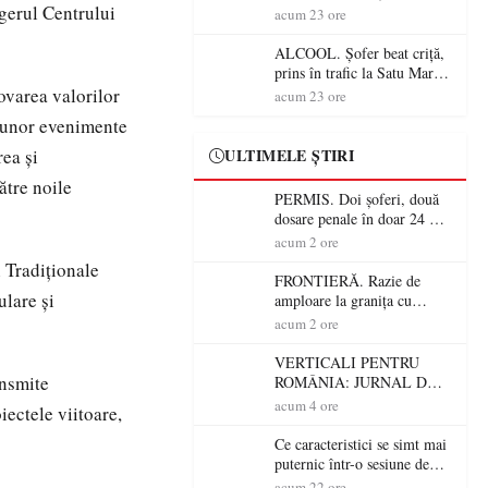
agerul Centrului
Mare! Polițiștii au dat sute
acum 23 ore
de amenzi și au lăsat 14
șoferi fără permis într-o
ALCOOL. Șofer beat criță,
singură zi
prins în trafic la Satu Mare!
Alcoolemie uriașă
ovarea valorilor
acum 23 ore
descoperită de polițiști
ea unor evenimente
rea și
ULTIMELE ȘTIRI
ătre noile
PERMIS. Doi șoferi, două
dosare penale în doar 24 de
ore la Petea! Unul avea
acum 2 ore
permisul suspendat, celălalt
 Tradiționale
nu a avut niciodată permis
FRONTIERĂ. Razie de
ulare și
amploare la granița cu
Ungaria! 800 de persoane și
acum 2 ore
peste 300 de mașini,
verificate
VERTICALI PENTRU
ansmite
ROMÂNIA: JURNAL DE
CĂLĂTORIE FIJET
acum 4 ore
iectele viitoare,
Ce caracteristici se simt mai
puternic într-o sesiune de
distracție la sloturi online:
acum 22 ore