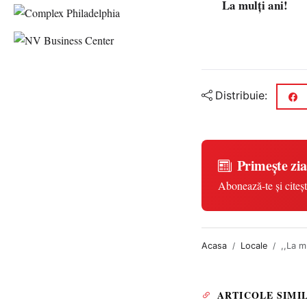
La mulți ani!
Distribuie:
Primește zia
Abonează-te și citeșt
Acasa
Locale
,,La m
ARTICOLE SIMI