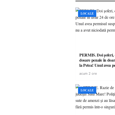
LOCALE
PERMIS. Doi șoferi,
dosare penale în doar
la Petea! Unul avea p
suspendat, celălalt nu
acum 2 ore
niciodată permis
LOCALE