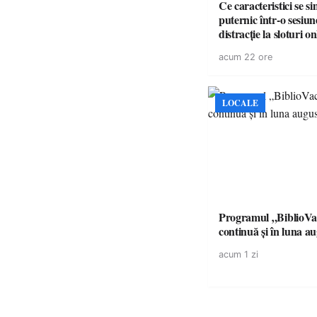
Ce caracteristici se s
puternic într-o sesiun
distracție la sloturi on
volatilitatea sau nive
acum 22 ore
LOCALE
Programul „BiblioVa
continuă și în luna a
acum 1 zi