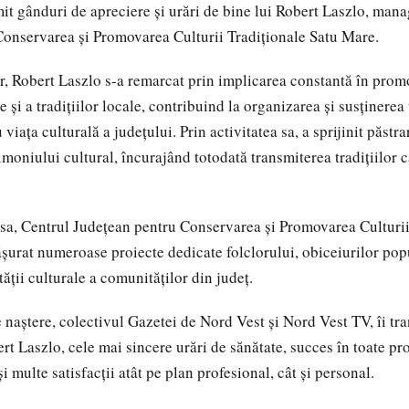
smit gânduri de apreciere și urări de bine lui Robert Laszlo, man
onservarea și Promovarea Culturii Tradiționale Satu Mare.
r, Robert Laszlo s-a remarcat prin implicarea constantă în prom
e și a tradițiilor locale, contribuind la organizarea și susținer
viața culturală a județului. Prin activitatea sa, a sprijinit păstra
imoniului cultural, încurajând totodată transmiterea tradițiilor c
a, Centrul Județean pentru Conservarea și Promovarea Culturii
șurat numeroase proiecte dedicate folclorului, obiceiurilor pop
ății culturale a comunităților din județ.
e naștere, colectivul Gazetei de Nord Vest și Nord Vest TV, îi tr
t Laszlo, cele mai sincere urări de sănătate, succes în toate pro
 multe satisfacții atât pe plan profesional, cât și personal.