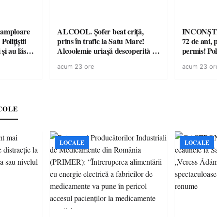
amploare
ALCOOL. Șofer beat criță,
INCONȘTI
olițiștii
prins în trafic la Satu Mare!
72 de ani, 
și au lăsat
Alcoolemie uriașă descoperită de
permis! Poli
într-o
polițiști
cu un dosa
acum 23 ore
acum 23 or
COLE
LOCALE
LOCALE