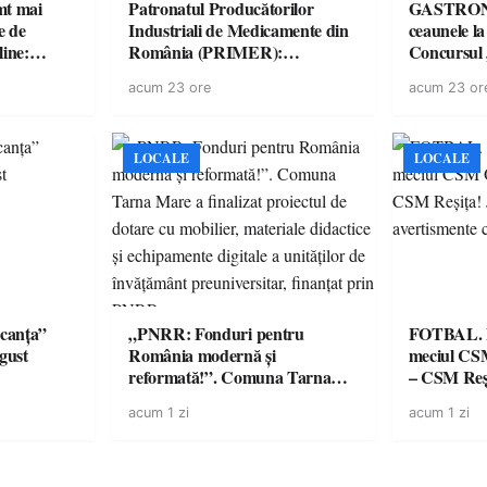
imt mai
Patronatul Producătorilor
GASTRONOMIE 
e de
Industriali de Medicamente din
ceaunele l
line:
România (PRIMER):
Concursul
lul RTP?
“Întreruperea alimentării cu
revine cu 
acum 23 ore
acum 23 or
energie electrică a fabricilor de
spectaculoa
medicamente va pune în pericol
de renume
accesul pacienților la
medicamente esențiale
LOCALE
LOCALE
canța”
„PNRR: Fonduri pentru
FOTBAL. Mă
ugust
România modernă și
meciul CS
reformată!”. Comuna Tarna
– CSM Reși
Mare a finalizat proiectul de
avertisment
acum 1 zi
acum 1 zi
dotare cu mobilier, materiale
suporteri
didactice și echipamente digitale
a unităților de învățământ
preuniversitar, finanțat prin