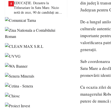
din județ îi tran
EDUCAȚIE. Dezastru la
5
Titluraziare în Satu Mare. Nicio
Județean pentru C
notă de zece, 90 de candidați au
picat examenul
De-a lungul anilo
culturale autentic
importante pentru 
valorificarea patr
generații.
Sub coordonarea s
Satu Mare a desfă
promovării identit
Cu ocazia zilei d
managerului Rober
putere de muncă și