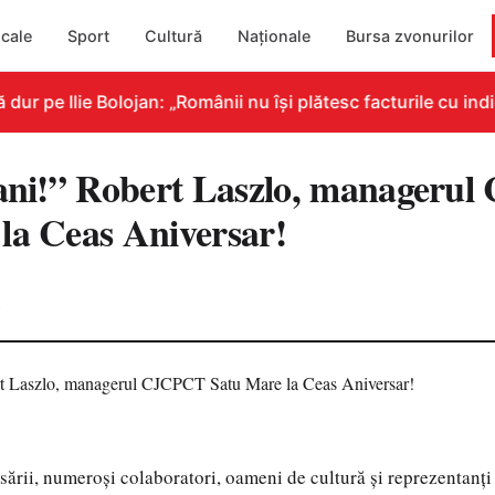
cale
Sport
Cultură
Naționale
Bursa zvonurilor
 pe Ilie Bolojan: „Românii nu își plătesc facturile cu indic
 ani!” Robert Laszlo, manager
la Ceas Aniversar!
2
sării, numeroși colaboratori, oameni de cultură și reprezentanți a