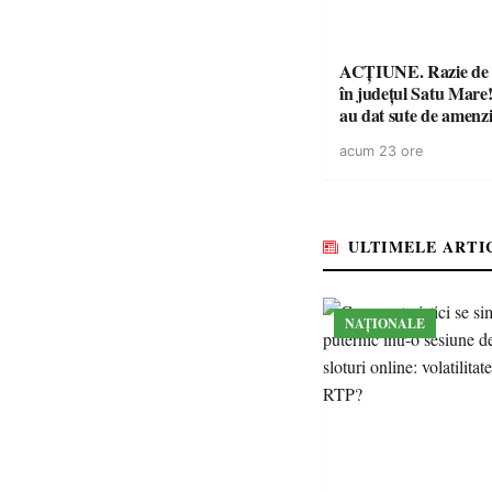
ACȚIUNE. Razie de 
în județul Satu Mare! P
au dat sute de amenzi 
14 șoferi fără permis 
acum 23 ore
singură zi
ULTIMELE ARTI
NAȚIONALE