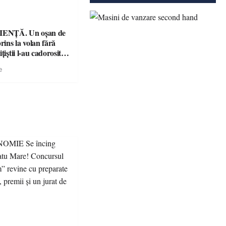
ENȚĂ. Un oșan de
prins la volan fără
țiștii l-au cadorosit
r penal
e