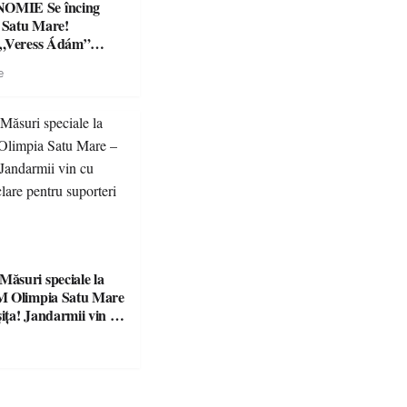
Se încing
a Satu Mare!
 „Veress Ádám”
preparate
e
se, premii și un jurat
suri speciale la
M Olimpia Satu Mare
ța! Jandarmii vin cu
e clare pentru