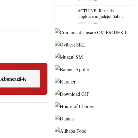
volatilitatea sau nivelul
RTP?
ACȚIUNE. Razie de
amploare în județul Satu
Mare! Polițiștii au dat sute
acum 23 ore
de amenzi și au lăsat 14
șoferi fără permis într-o
singură zi
Abonează-te