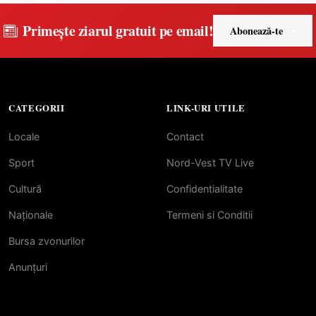
PNRR
Primește ziarul gratuit pe email!
Abonează-te
CATEGORII
LINK-URI UTILE
Locale
Contact
Sport
Nord-Vest TV Live
Cultură
Confidentialitate
Naționale
Termeni si Conditii
Bursa zvonurilor
Anunțuri