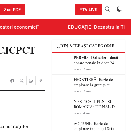
Ziar PDF
TV LIVE
atori economici”
EDUCAȚIE. Dezastru la Titlura
ul CJCPCT
DIN ACEEAȘI CATEGORIE
PERMIS. Doi șoferi, două
dosare penale în doar 24 de
ore la Petea! Unul avea
acum 2 ore
permisul suspendat, celălalt
nu a avut niciodată permis
FRONTIERĂ. Razie de
amploare la granița cu
Ungaria! 800 de persoane și
acum 2 ore
peste 300 de mașini,
verificate
VERTICALI PENTRU
ROMÂNIA: JURNAL DE
CĂLĂTORIE FIJET
acum 4 ore
ACȚIUNE. Razie de
i instituțiilor
amploare în județul Satu