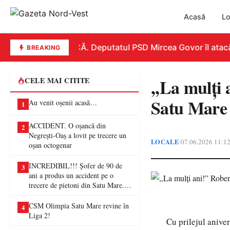
Acasă
Lo
REPLICĂ. Deputatul PSD Mircea Govor îl atacă dur
BREAKING
,,La mulți
CELE MAI CITITE
Satu Mare 
Au venit oșenii acasă…
1
ACCIDENT. O oșancă din
2
Negrești-Oaș a lovit pe trecere un
LOCALE
07.06.2026 11:1
•
oșan octogenar
INCREDIBIL!!! Șofer de 90 de
3
ani a produs un accident pe o
trecere de pietoni din Satu Mare. O
femeie a ajuns la spital
CSM Olimpia Satu Mare revine în
4
Liga 2!
Cu prilejul aniver