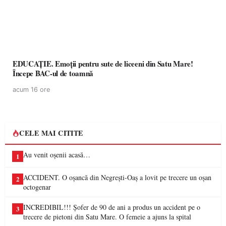
EDUCAȚIE. Emoții pentru sute de liceeni din Satu Mare!
Începe BAC-ul de toamnă
acum 16 ore
CELE MAI CITITE
Au venit oșenii acasă…
1
ACCIDENT. O oșancă din Negrești-Oaș a lovit pe trecere un oșan
2
octogenar
INCREDIBIL!!! Șofer de 90 de ani a produs un accident pe o
3
trecere de pietoni din Satu Mare. O femeie a ajuns la spital