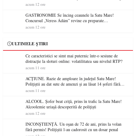
electrică a fabricilor de medicamente va pune în pericol
acum 12 ore
accesul pacienților la medicamente esențiale
GASTRONOMIE Se încing ceaunele la Satu Mare!
Concursul „Veress Ádám” revine cu preparate
spectaculoase, premii și un jurat de renume
acum 12 ore
ULTIMELE ȘTIRI
Ce caracteristici se simt mai puternic într-o sesiune de
distracție la sloturi online: volatilitatea sau nivelul RTP?
acum 11 ore
ACȚIUNE. Razie de amploare în județul Satu Mare!
Polițiștii au dat sute de amenzi și au lăsat 14 șoferi fără
permis într-o singură zi
acum 11 ore
ALCOOL. Șofer beat criță, prins în trafic la Satu Mare!
Alcoolemie uriașă descoperită de polițiști
acum 12 ore
INCONȘTIENȚĂ. Un oșan de 72 de ani, prins la volan
fără permis! Polițiștii l-au cadorosit cu un dosar penal