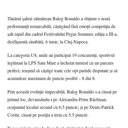
Tânărul șahist sătmărean Balog Ronaldo a obținut o nouă
performanță remarcabilă, câștigând fără emoții competiția de
șah rapid din cadrul Festivalului Pegas Summer, ediția a III-a,
desfășurată sâmbătă, 6 iunie, la Cluj-Napoca.
La categoria U8, unde au participat 19 concurenți, sportivul
legitimat la LPS Satu Mare a încheiat turneul cu un parcurs
perfect, reușind să câștige toate cele opt partide disputate și să
acumuleze maximum de puncte posibil – 8 din 8.
Prin această evoluție impecabilă, Balog Ronaldo s-a clasat pe
primul loc, devansându-i pe Alexandru-Petru Răchișan,
ocupantul locului secund cu 6,5 puncte, și pe Denis-Patrick
Costin, clasat pe poziția a treia cu 5,5 puncte.