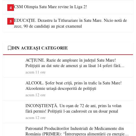
CSM Olimpia Satu Mare revine în Liga 2!
4
EDUCAȚIE. Dezastru la Titluraziare în Satu Mare. Nicio notă de
5
zece, 90 de candidați au picat examenul
DIN ACEEAȘI CATEGORIE
ACȚIUNE. Razie de amploare în județul Satu Mare!
Polițiștii au dat sute de amenzi și au lăsat 14 șoferi fără
permis într-o singură zi
acum 11 ore
ALCOOL. Șofer beat criță, prins în trafic la Satu Mare!
Alcoolemie uriașă descoperită de polițiști
acum 12 ore
INCONȘTIENȚĂ. Un oșan de 72 de ani, prins la volan
fără permis! Polițiștii l-au cadorosit cu un dosar penal
acum 12 ore
Patronatul Producătorilor Industriali de Medicamente din
România (PRIMER): “Întreruperea alimentării cu energie