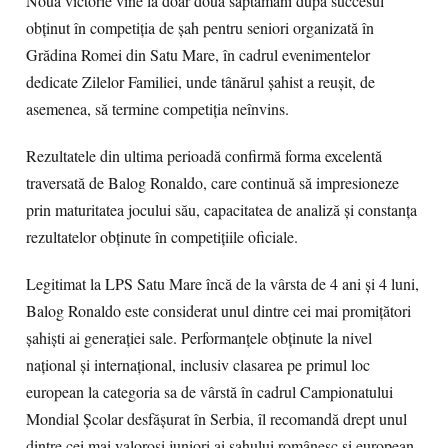
Noua victorie vine la doar două săptămâni după succesul
obținut în competiția de șah pentru seniori organizată în
Grădina Romei din Satu Mare, în cadrul evenimentelor
dedicate Zilelor Familiei, unde tânărul șahist a reușit, de
asemenea, să termine competiția neînvins.
Rezultatele din ultima perioadă confirmă forma excelentă
traversată de Balog Ronaldo, care continuă să impresioneze
prin maturitatea jocului său, capacitatea de analiză și constanța
rezultatelor obținute în competițiile oficiale.
Legitimat la LPS Satu Mare încă de la vârsta de 4 ani și 4 luni,
Balog Ronaldo este considerat unul dintre cei mai promițători
șahiști ai generației sale. Performanțele obținute la nivel
național și internațional, inclusiv clasarea pe primul loc
european la categoria sa de vârstă în cadrul Campionatului
Mondial Școlar desfășurat în Serbia, îl recomandă drept unul
dintre cei mai valoroși juniori ai șahului românesc și european.