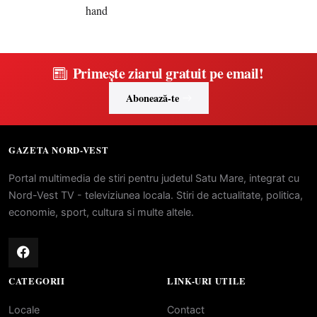
Primește ziarul gratuit pe email!
Abonează-te
GAZETA NORD-VEST
Portal multimedia de stiri pentru judetul Satu Mare, integrat cu
Nord-Vest TV - televiziunea locala. Stiri de actualitate, politica,
economie, sport, cultura si multe altele.
CATEGORII
LINK-URI UTILE
Locale
Contact