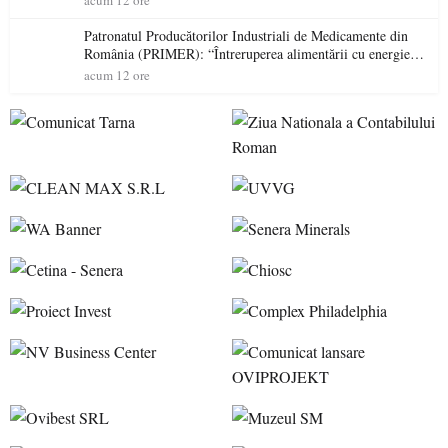
acum 12 ore
Patronatul Producătorilor Industriali de Medicamente din
România (PRIMER): “Întreruperea alimentării cu energie
electrică a fabricilor de medicamente va pune în pericol
acum 12 ore
accesul pacienților la medicamente esențiale