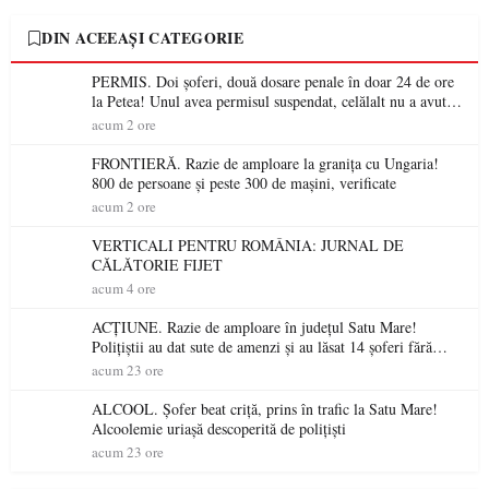
DIN ACEEAȘI CATEGORIE
PERMIS. Doi șoferi, două dosare penale în doar 24 de ore
la Petea! Unul avea permisul suspendat, celălalt nu a avut
niciodată permis
acum 2 ore
FRONTIERĂ. Razie de amploare la granița cu Ungaria!
800 de persoane și peste 300 de mașini, verificate
acum 2 ore
VERTICALI PENTRU ROMÂNIA: JURNAL DE
CĂLĂTORIE FIJET
acum 4 ore
ACȚIUNE. Razie de amploare în județul Satu Mare!
Polițiștii au dat sute de amenzi și au lăsat 14 șoferi fără
permis într-o singură zi
acum 23 ore
ALCOOL. Șofer beat criță, prins în trafic la Satu Mare!
Alcoolemie uriașă descoperită de polițiști
acum 23 ore