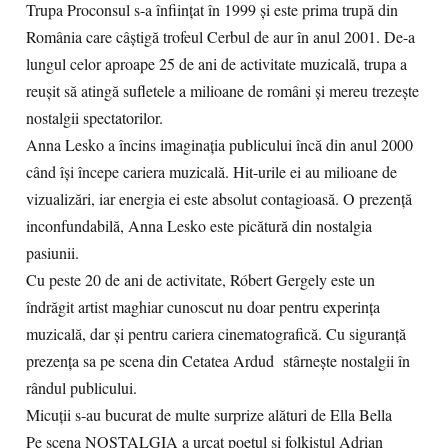
Trupa Proconsul s-a înființat în 1999 și este prima trupă din
România care câștigă trofeul Cerbul de aur în anul 2001. De-a
lungul celor aproape 25 de ani de activitate muzicală, trupa a
reușit să atingă sufletele a milioane de români și mereu trezește
nostalgii spectatorilor.
Anna Lesko a încins imaginația publicului încă din anul 2000
când își începe cariera muzicală. Hit-urile ei au milioane de
vizualizări, iar energia ei este absolut contagioasă. O prezență
inconfundabilă, Anna Lesko este picătură din nostalgia
pasiunii.
Cu peste 20 de ani de activitate, Róbert Gergely este un
îndrăgit artist maghiar cunoscut nu doar pentru experința
muzicală, dar și pentru cariera cinematografică. Cu siguranță
prezența sa pe scena din Cetatea Ardud stârnește nostalgii în
rândul publicului.
Micuții s-au bucurat de multe surprize alături de Ella Bella
Pe scena NOSTALGIA a urcat poetul și folkistul Adrian