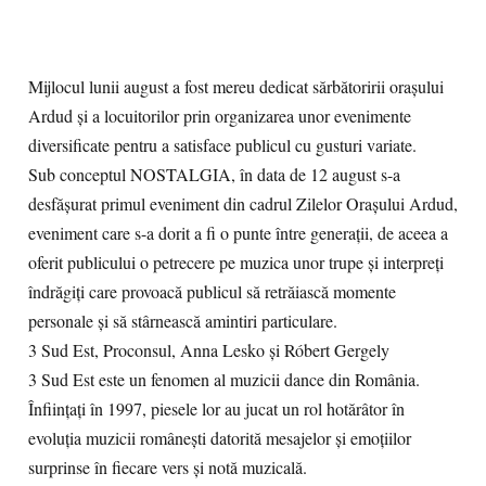
Mijlocul lunii august a fost mereu dedicat sărbătoririi orașului
Ardud și a locuitorilor prin organizarea unor evenimente
diversificate pentru a satisface publicul cu gusturi variate.
Sub conceptul NOSTALGIA, în data de 12 august s-a
desfășurat primul eveniment din cadrul Zilelor Orașului Ardud,
eveniment care s-a dorit a fi o punte între generații, de aceea a
oferit publicului o petrecere pe muzica unor trupe și interpreți
îndrăgiți care provoacă publicul să retrăiască momente
personale și să stârnească amintiri particulare.
3 Sud Est, Proconsul, Anna Lesko și Róbert Gergely
3 Sud Est este un fenomen al muzicii dance din România.
Înființați în 1997, piesele lor au jucat un rol hotărâtor în
evoluția muzicii românești datorită mesajelor și emoțiilor
surprinse în fiecare vers și notă muzicală.