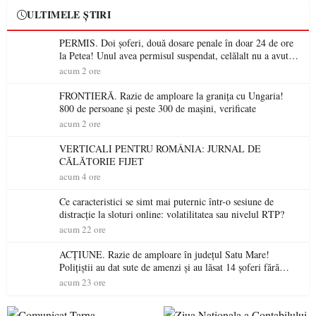
ULTIMELE ȘTIRI
PERMIS. Doi șoferi, două dosare penale în doar 24 de ore
la Petea! Unul avea permisul suspendat, celălalt nu a avut
niciodată permis
acum 2 ore
FRONTIERĂ. Razie de amploare la granița cu Ungaria!
800 de persoane și peste 300 de mașini, verificate
acum 2 ore
VERTICALI PENTRU ROMÂNIA: JURNAL DE
CĂLĂTORIE FIJET
acum 4 ore
Ce caracteristici se simt mai puternic într-o sesiune de
distracție la sloturi online: volatilitatea sau nivelul RTP?
acum 22 ore
ACȚIUNE. Razie de amploare în județul Satu Mare!
Polițiștii au dat sute de amenzi și au lăsat 14 șoferi fără
permis într-o singură zi
acum 23 ore