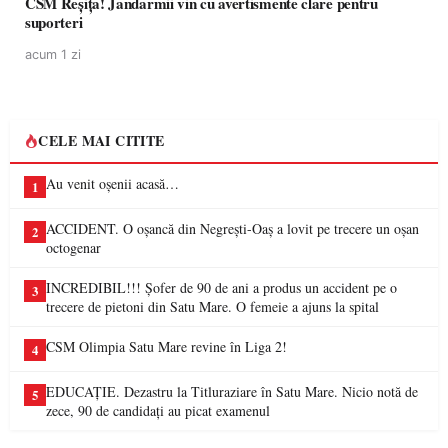
CSM Reșița! Jandarmii vin cu avertismente clare pentru
suporteri
acum 1 zi
CELE MAI CITITE
Au venit oșenii acasă…
1
ACCIDENT. O oșancă din Negrești-Oaș a lovit pe trecere un oșan
2
octogenar
INCREDIBIL!!! Șofer de 90 de ani a produs un accident pe o
3
trecere de pietoni din Satu Mare. O femeie a ajuns la spital
CSM Olimpia Satu Mare revine în Liga 2!
4
EDUCAȚIE. Dezastru la Titluraziare în Satu Mare. Nicio notă de
5
zece, 90 de candidați au picat examenul