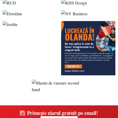
Primește ziarul gratuit pe email!