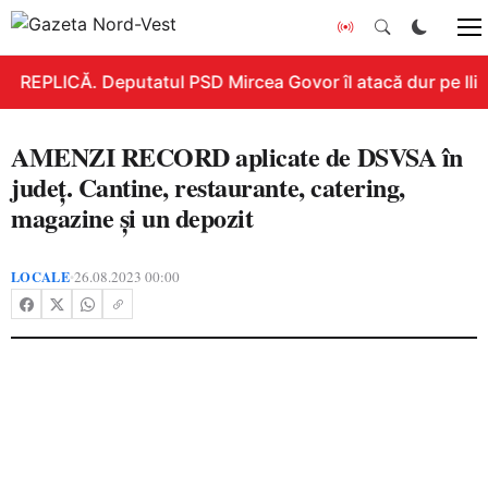
REPLICĂ. Deputatul PSD Mircea Govor îl atacă dur pe Ilie B
AMENZI RECORD aplicate de DSVSA în
județ. Cantine, restaurante, catering,
magazine și un depozit
LOCALE
26.08.2023 00:00
•