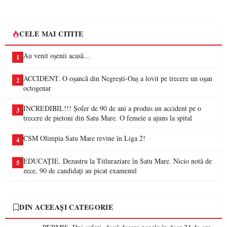
CELE MAI CITITE
Au venit oșenii acasă…
1
ACCIDENT. O oșancă din Negrești-Oaș a lovit pe trecere un oșan
2
octogenar
INCREDIBIL!!! Șofer de 90 de ani a produs un accident pe o
3
trecere de pietoni din Satu Mare. O femeie a ajuns la spital
CSM Olimpia Satu Mare revine în Liga 2!
4
EDUCAȚIE. Dezastru la Titluraziare în Satu Mare. Nicio notă de
5
zece, 90 de candidați au picat examenul
DIN ACEEAȘI CATEGORIE