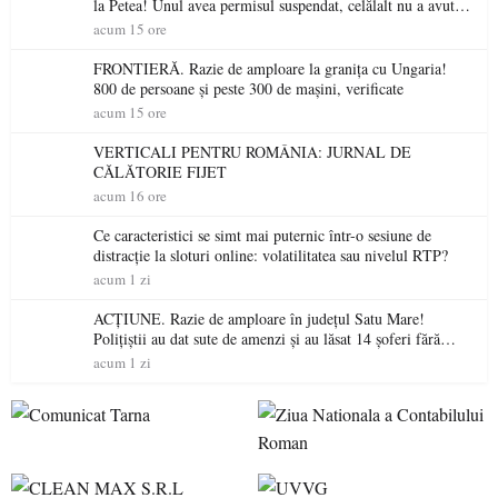
la Petea! Unul avea permisul suspendat, celălalt nu a avut
niciodată permis
acum 15 ore
FRONTIERĂ. Razie de amploare la granița cu Ungaria!
800 de persoane și peste 300 de mașini, verificate
acum 15 ore
VERTICALI PENTRU ROMÂNIA: JURNAL DE
CĂLĂTORIE FIJET
acum 16 ore
Ce caracteristici se simt mai puternic într-o sesiune de
distracție la sloturi online: volatilitatea sau nivelul RTP?
acum 1 zi
ACȚIUNE. Razie de amploare în județul Satu Mare!
Polițiștii au dat sute de amenzi și au lăsat 14 șoferi fără
permis într-o singură zi
acum 1 zi