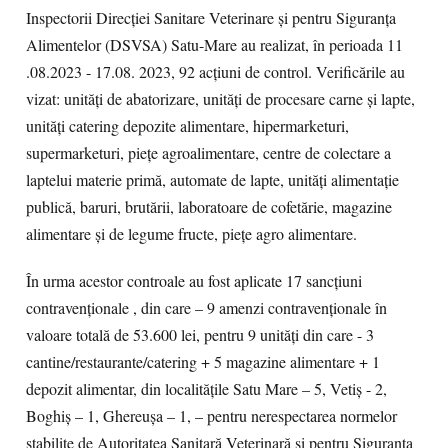
Inspectorii Direcției Sanitare Veterinare și pentru Siguranța
Alimentelor (DSVSA) Satu-Mare au realizat, în perioada 11
.08.2023 - 17.08. 2023, 92 acțiuni de control. Verificările au
vizat: unități de abatorizare, unități de procesare carne și lapte,
unități catering depozite alimentare, hipermarketuri,
supermarketuri, piețe agroalimentare, centre de colectare a
laptelui materie primă, automate de lapte, unități alimentație
publică, baruri, brutării, laboratoare de cofetărie, magazine
alimentare și de legume fructe, piețe agro alimentare.
În urma acestor controale au fost aplicate 17 sancțiuni
contravenționale , din care – 9 amenzi contravenționale în
valoare totală de 53.600 lei, pentru 9 unități din care - 3
cantine/restaurante/catering + 5 magazine alimentare + 1
depozit alimentar, din localitățile Satu Mare – 5, Vetiș - 2,
Boghiș – 1, Ghereușa – 1, – pentru nerespectarea normelor
stabilite de Autoritatea Sanitară Veterinară și pentru Siguranța