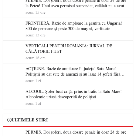
PERMIS. Doi șoferi, două dosare penale în doar 24 de ore
la Petea! Unul avea permisul suspendat, celălalt nu a avut
niciodată permis
acum 15 ore
FRONTIERĂ. Razie de amploare la granița cu Ungaria!
800 de persoane și peste 300 de mașini, verificate
acum 15 ore
VERTICALI PENTRU ROMÂNIA: JURNAL DE
CĂLĂTORIE FIJET
acum 16 ore
ACȚIUNE. Razie de amploare în județul Satu Mare!
Polițiștii au dat sute de amenzi și au lăsat 14 șoferi fără
permis într-o singură zi
acum 1 zi
ALCOOL. Șofer beat criță, prins în trafic la Satu Mare!
Alcoolemie uriașă descoperită de polițiști
acum 1 zi
ULTIMELE ȘTIRI
PERMIS. Doi șoferi, două dosare penale în doar 24 de ore