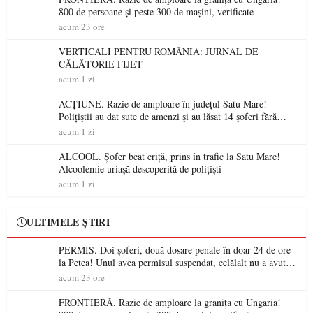
800 de persoane și peste 300 de mașini, verificate
acum 23 ore
VERTICALI PENTRU ROMÂNIA: JURNAL DE
CĂLĂTORIE FIJET
acum 1 zi
ACȚIUNE. Razie de amploare în județul Satu Mare!
Polițiștii au dat sute de amenzi și au lăsat 14 șoferi fără
permis într-o singură zi
acum 1 zi
ALCOOL. Șofer beat criță, prins în trafic la Satu Mare!
Alcoolemie uriașă descoperită de polițiști
acum 1 zi
ULTIMELE ȘTIRI
PERMIS. Doi șoferi, două dosare penale în doar 24 de ore
la Petea! Unul avea permisul suspendat, celălalt nu a avut
niciodată permis
acum 23 ore
FRONTIERĂ. Razie de amploare la granița cu Ungaria!