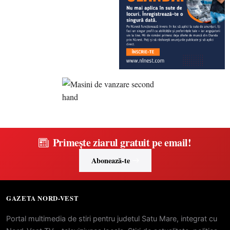
Primește ziarul gratuit pe email!
Abonează-te
GAZETA NORD-VEST
Portal multimedia de stiri pentru judetul Satu Mare, integrat cu