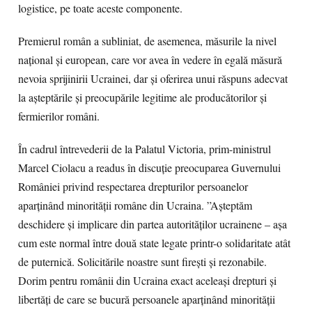
logistice, pe toate aceste componente.
Premierul român a subliniat, de asemenea, măsurile la nivel
național și european, care vor avea în vedere în egală măsură
nevoia sprijinirii Ucrainei, dar și oferirea unui răspuns adecvat
la așteptările și preocupările legitime ale producătorilor și
fermierilor români.
În cadrul întrevederii de la Palatul Victoria, prim-ministrul
Marcel Ciolacu a readus în discuție preocuparea Guvernului
României privind respectarea drepturilor persoanelor
aparținând minorității române din Ucraina. ”Așteptăm
deschidere și implicare din partea autorităților ucrainene – așa
cum este normal între două state legate printr-o solidaritate atât
de puternică. Solicitările noastre sunt firești și rezonabile.
Dorim pentru românii din Ucraina exact aceleași drepturi și
libertăți de care se bucură persoanele aparținând minorității