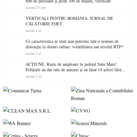
800 de persoane și peste 300 de mașini, verificate
acum 23 ore
VERTICALI PENTRU ROMÂNIA: JURNAL DE
CĂLĂTORIE FIJET
acum 1 zi
Ce caracteristici se simt mai puternic într-o sesiune de
distracție la sloturi online: volatilitatea sau nivelul RTP?
acum 1 zi
ACȚIUNE. Razie de amploare în județul Satu Mare!
Polițiștii au dat sute de amenzi și au lăsat 14 șoferi fără
permis într-o singură zi
acum 1 zi