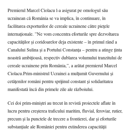
Premierul Marcel Ciolacu l-a asigurat pe omologul său
ucrainean că România se va implica, în continuare, în
facilitarea exporturilor de cereale ucrainene către piețele
internaționale. ”Ne vom concentra eforturile spre dezvoltarea
capacităților și coridoarelor deja existente – în primul rând a
Canalului Sulina și a Portului Constanța – pentru a atinge ținta
noastră ambițioasă, respectiv dublarea volumului tranzitului de
cereale ucrainene prin România,”, a arătat premierul Marcel
Ciolacu.Prim-ministrul Ucrainei a mulțumit Guvernului și
cetățenilor români pentru sprijinul constant și solidaritatea
manifestată încă din primele zile ale războiului.
Cei doi prim-miniștri au trecut în revistă proiectele aflate în
lucru pentru creșterea traficului maritim, fluvial, feroviar, rutier,
precum și la punctele de trecere a frontierei, dar și eforturile
substanțiale ale României pentru extinderea capacității