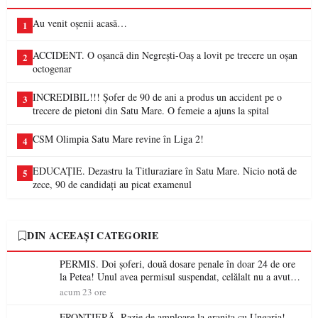
Au venit oșenii acasă…
1
ACCIDENT. O oșancă din Negrești-Oaș a lovit pe trecere un oșan
2
octogenar
INCREDIBIL!!! Șofer de 90 de ani a produs un accident pe o
3
trecere de pietoni din Satu Mare. O femeie a ajuns la spital
CSM Olimpia Satu Mare revine în Liga 2!
4
EDUCAȚIE. Dezastru la Titluraziare în Satu Mare. Nicio notă de
5
zece, 90 de candidați au picat examenul
DIN ACEEAȘI CATEGORIE
PERMIS. Doi șoferi, două dosare penale în doar 24 de ore
la Petea! Unul avea permisul suspendat, celălalt nu a avut
niciodată permis
acum 23 ore
FRONTIERĂ. Razie de amploare la granița cu Ungaria!