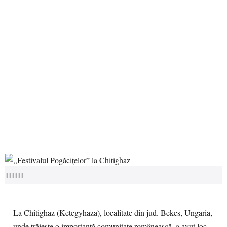
||||||||||||
La Chitighaz (Ketegyhaza), localitate din jud. Bekes, Ungaria,
unde trăieşte o importantă comunitate românească, a avut loc