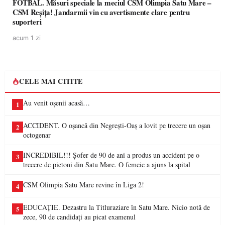
FOTBAL. Măsuri speciale la meciul CSM Olimpia Satu Mare –
CSM Reșița! Jandarmii vin cu avertismente clare pentru
suporteri
acum 1 zi
CELE MAI CITITE
Au venit oșenii acasă…
1
ACCIDENT. O oșancă din Negrești-Oaș a lovit pe trecere un oșan
2
octogenar
INCREDIBIL!!! Șofer de 90 de ani a produs un accident pe o
3
trecere de pietoni din Satu Mare. O femeie a ajuns la spital
CSM Olimpia Satu Mare revine în Liga 2!
4
EDUCAȚIE. Dezastru la Titluraziare în Satu Mare. Nicio notă de
5
zece, 90 de candidați au picat examenul