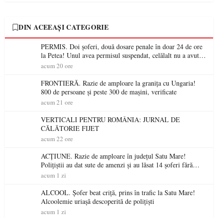
DIN ACEEAȘI CATEGORIE
PERMIS. Doi șoferi, două dosare penale în doar 24 de ore
la Petea! Unul avea permisul suspendat, celălalt nu a avut
niciodată permis
acum 20 ore
FRONTIERĂ. Razie de amploare la granița cu Ungaria!
800 de persoane și peste 300 de mașini, verificate
acum 21 ore
VERTICALI PENTRU ROMÂNIA: JURNAL DE
CĂLĂTORIE FIJET
acum 22 ore
ACȚIUNE. Razie de amploare în județul Satu Mare!
Polițiștii au dat sute de amenzi și au lăsat 14 șoferi fără
permis într-o singură zi
acum 1 zi
ALCOOL. Șofer beat criță, prins în trafic la Satu Mare!
Alcoolemie uriașă descoperită de polițiști
acum 1 zi