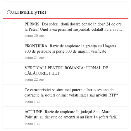
ULTIMELE ȘTIRI
PERMIS. Doi șoferi, două dosare penale în doar 24 de ore
la Petea! Unul avea permisul suspendat, celălalt nu a avut
niciodată permis
acum 20 ore
FRONTIERĂ. Razie de amploare la granița cu Ungaria!
800 de persoane și peste 300 de mașini, verificate
acum 21 ore
VERTICALI PENTRU ROMÂNIA: JURNAL DE
CĂLĂTORIE FIJET
acum 22 ore
Ce caracteristici se simt mai puternic într-o sesiune de
distracție la sloturi online: volatilitatea sau nivelul RTP?
acum 1 zi
ACȚIUNE. Razie de amploare în județul Satu Mare!
Polițiștii au dat sute de amenzi și au lăsat 14 șoferi fără
permis într-o singură zi
acum 1 zi