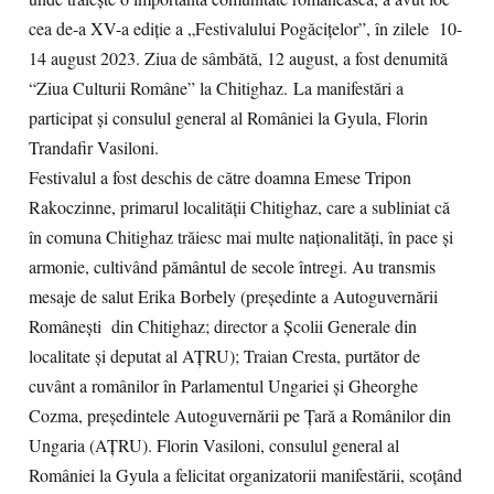
cea de-a XV-a ediţie a „Festivalului Pogăciţelor”, în zilele 10-
14 august 2023. Ziua de sâmbătă, 12 august, a fost denumită
“Ziua Culturii Române” la Chitighaz.
La manifestări a
participat şi c
onsulul general al României la Gyula, Florin
Trandafir Vasiloni.
Festivalul a fost deschis de către doamna Emese Tripon
Rakoczinne, primarul localităţii Chitighaz, care a subliniat că
în comuna Chitighaz trăiesc mai multe naționalități, în pace și
armonie, cultivând pământul de secole întregi. Au transmis
mesaje de salut Erika Borbely (președinte a Autoguvernării
Românești din Chitighaz; director a Școlii Generale din
localitate și deputat al AȚRU); Traian Cresta, purtător de
cuvânt a românilor în Parlamentul Ungariei și Gheorghe
Cozma, președintele Autoguvernării pe Ţară a Românilor din
Ungaria (AŢRU). Florin Vasiloni, consulul general al
României la Gyula a felicitat organizatorii manifestării, scoțând