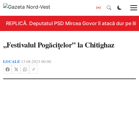
REPLICĂ. Deputatul PSD Mircea Govor îl atacă dur pe Ilie B
,,Festivalul Pogăcițelor” la Chitighaz
LOCALE
15.08.2023 00:00
•