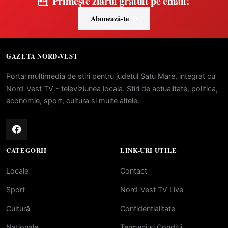
Primește ziarul gratuit pe email!
Abonează-te
GAZETA NORD-VEST
Portal multimedia de stiri pentru judetul Satu Mare, integrat cu
Nord-Vest TV - televiziunea locala. Stiri de actualitate, politica,
economie, sport, cultura si multe altele.
CATEGORII
LINK-URI UTILE
Locale
Contact
Sport
Nord-Vest TV Live
Cultură
Confidentialitate
Naționale
Termeni si Conditii