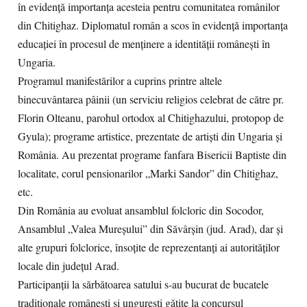
în evidență importanța acesteia pentru comunitatea românilor
din Chitighaz. Diplomatul român a scos în evidență importanța
educației în procesul de menținere a identității românești în
Ungaria.
Programul manifestărilor a cuprins printre altele
binecuvântarea pâinii (un serviciu religios celebrat de către pr.
Florin Olteanu, parohul ortodox al Chitighazului, protopop de
Gyula); programe artistice, prezentate de artiști din Ungaria și
România. Au prezentat programe fanfara Bisericii Baptiste din
localitate, corul pensionarilor „Marki Sandor” din Chitighaz,
etc.
Din România au evoluat ansamblul folcloric din Socodor,
Ansamblul „Valea Mureșului” din Săvârșin (jud. Arad), dar și
alte grupuri folclorice, însoțite de reprezentanți ai autorităților
locale din judeţul Arad.
Participanţii la sărbătoarea satului s-au bucurat de bucatele
tradiţionale româneşti şi ungureşti gătite la concursul