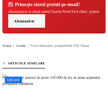
Primește ziarul gratuit pe email!
Abonează-te și citești ziarul Gazeta Nord-Vest zilnic, gratuit.
Abonează-te
Acasa
Locale
Florin Mulcuțan, președintele PSD Căuaș
ARTICOLE SIMILARE
LOCALE