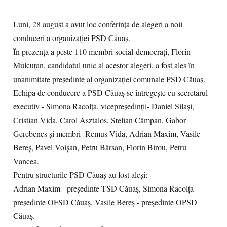
Luni, 28 august a avut loc conferința de alegeri a noii
conduceri a organizației PSD Căuaș.
În prezența a peste 110 membri social-democrați, Florin
Mulcuțan, candidatul unic al acestor alegeri, a fost ales în
unanimitate președinte al organizației comunale PSD Căuaș.
Echipa de conducere a PSD Căuaș se întregește cu secretarul
executiv - Simona Racolța, vicepreședinții- Daniel Silași,
Cristian Vida, Carol Asztalos, Stelian Câmpan, Gabor
Gerebenes și membri- Remus Vida, Adrian Maxim, Vasile
Bereș, Pavel Voișan, Petru Bârsan, Florin Birou, Petru
Vancea.
Pentru structurile PSD Căuaș au fost aleși:
Adrian Maxim - președinte TSD Căuaș, Simona Racolța -
președinte OFSD Căuaș, Vasile Bereș - președinte OPSD
Căuaș.