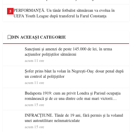
PERFORMANȚĂ. Un tânăr fotbalist sătmărean va evolua în
5
UEFA Youth League după transferul la Farul Constanța
DIN ACEEAȘI CATEGORIE
Sancțiuni și amenzi de peste 145.000 de lei, în urma
acțiunilor polițiștilor sătmăreni
acum 11 ore
Șofer prins băut la volan în Negrești-Oaș: dosar penal după
un control al polițiștilor
acum 11 ore
Budapesta 1919: cum au privit Londra și Parisul ocupația
românească și de ce una dintre cele mai mari victorii
militare ale României a devenit o controversă diplomatică
acum 15 ore
europeană ( partea a II-a)
INFRACȚIUNE. Tânăr de 19 ani, fără permis și la volanul
unei autoutilitare neînmatriculate
acum 15 ore