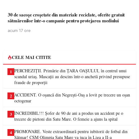
30 de sacoșe croșetate din materiale reciclate, oferite gratuit
sătmărenilor într-o campanie pentru protejarea mediului
acum 17 ore
CELE MAI CITITE
PERCHEZIȚII. Primărie din ȚARA OAȘULUI, în centrul unui
1
scandal uriaș. Mascații au descins într-o anchetă privind presupuse
fraude de proporții
ACCIDENT. O oșancă din Negrești-Oaș a lovit pe trecere un oșan
2
octogenar
INCREDIBIL!!! Șofer de 90 de ani a produs un accident pe o
3
trecere de pietoni din Satu Mare. O femeie a ajuns la spital
PROMOVARE. Veste extraordinară pentru iubitorii de fotbal din
4
Sătmar! CSM Olimpia Satu Mare va juca în Liga a II-a