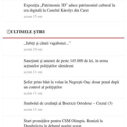
Expoziția „Patrimoniu 3D” aduce patrimoniul cultural în
era digitală la Castelul Károlyi din Carei
acum 15 ore
ULTIMELE ȘTIRI
,,Iubiți și câinii vagabonzi...”
acum 10 ore
Sancțiuni și amenzi de peste 145.000 de lei, în urma
acțiunilor polițiștilor sătmăreni
acum 11 ore
Șofer prins băut la volan în Negrești-Oaș: dosar penal după
un control al polițiștilor
acum 11 ore
Simbolul de credinţă al Bisericii Ortodoxe – Crezul (3)
acum 11 ore
Start promițător pentru CSM Olimpia. Remiză la
Dumbrăvița în debutul noului sezon