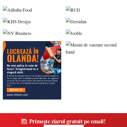
Primește ziarul gratuit pe email!