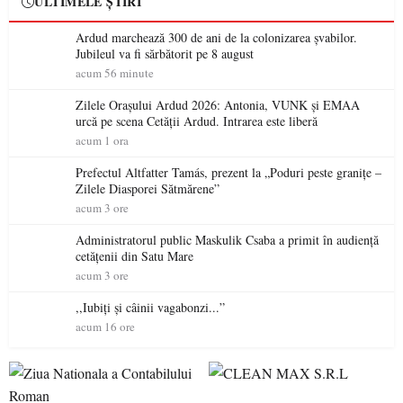
ULTIMELE ȘTIRI
Ardud marchează 300 de ani de la colonizarea șvabilor.
Jubileul va fi sărbătorit pe 8 august
acum 56 minute
Zilele Orașului Ardud 2026: Antonia, VUNK și EMAA
urcă pe scena Cetății Ardud. Intrarea este liberă
acum 1 ora
Prefectul Altfatter Tamás, prezent la „Poduri peste granițe –
Zilele Diasporei Sătmărene”
acum 3 ore
Administratorul public Maskulik Csaba a primit în audiență
cetățenii din Satu Mare
acum 3 ore
,,Iubiți și câinii vagabonzi...”
acum 16 ore