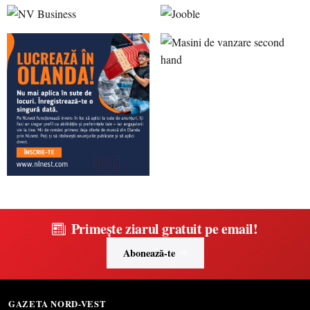
Primește ziarul gratuit pe email!
Abonează-te
GAZETA NORD-VEST