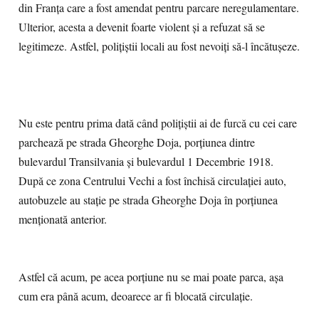
din Franța care a fost amendat pentru parcare neregulamentare.
Ulterior, acesta a devenit foarte violent și a refuzat să se
legitimeze. Astfel, polițiștii locali au fost nevoiți să-l încătușeze.
Nu este pentru prima dată când polițiștii ai de furcă cu cei care
parchează pe strada Gheorghe Doja, porțiunea dintre
bulevardul Transilvania și bulevardul 1 Decembrie 1918.
După ce zona Centrului Vechi a fost închisă circulației auto,
autobuzele au stație pe strada Gheorghe Doja în porțiunea
menționată anterior.
Astfel că acum, pe acea porțiune nu se mai poate parca, așa
cum era până acum, deoarece ar fi blocată circulație.