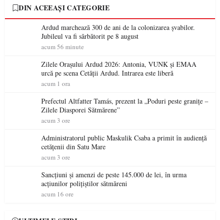
DIN ACEEAȘI CATEGORIE
Ardud marchează 300 de ani de la colonizarea șvabilor.
Jubileul va fi sărbătorit pe 8 august
acum 56 minute
Zilele Orașului Ardud 2026: Antonia, VUNK și EMAA
urcă pe scena Cetății Ardud. Intrarea este liberă
acum 1 ora
Prefectul Altfatter Tamás, prezent la „Poduri peste granițe –
Zilele Diasporei Sătmărene”
acum 3 ore
Administratorul public Maskulik Csaba a primit în audiență
cetățenii din Satu Mare
acum 3 ore
Sancțiuni și amenzi de peste 145.000 de lei, în urma
acțiunilor polițiștilor sătmăreni
acum 16 ore