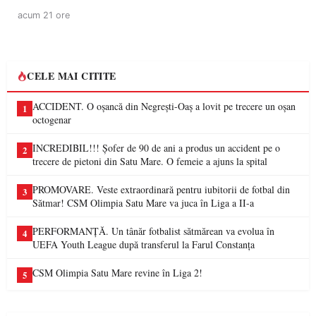
acum 21 ore
CELE MAI CITITE
ACCIDENT. O oșancă din Negrești-Oaș a lovit pe trecere un oșan
1
octogenar
INCREDIBIL!!! Șofer de 90 de ani a produs un accident pe o
2
trecere de pietoni din Satu Mare. O femeie a ajuns la spital
PROMOVARE. Veste extraordinară pentru iubitorii de fotbal din
3
Sătmar! CSM Olimpia Satu Mare va juca în Liga a II-a
PERFORMANȚĂ. Un tânăr fotbalist sătmărean va evolua în
4
UEFA Youth League după transferul la Farul Constanța
CSM Olimpia Satu Mare revine în Liga 2!
5