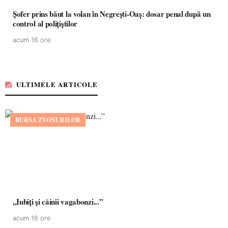
Șofer prins băut la volan în Negrești-Oaș: dosar penal după un
control al polițiștilor
acum 16 ore
ULTIMELE ARTICOLE
BURSA ZVONURILOR
,,Iubiți și câinii vagabonzi...”
acum 16 ore