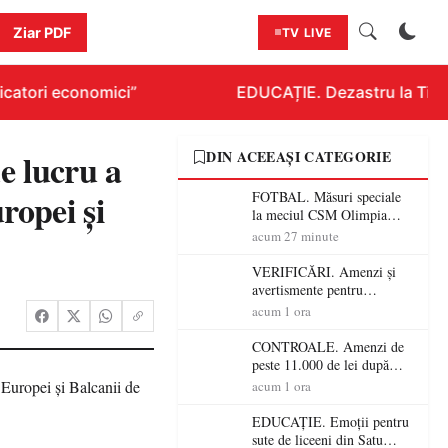
Ziar PDF
TV LIVE
catori economici”
EDUCAȚIE. Dezastru la Titlura
e lucru a
DIN ACEEAȘI CATEGORIE
ropei și
FOTBAL. Măsuri speciale
la meciul CSM Olimpia
Satu Mare – CSM Reșița!
acum 27 minute
Jandarmii vin cu
avertismente clare pentru
VERIFICĂRI. Amenzi și
suporteri
avertismente pentru
crescătorii de animale din
acum 1 ora
Satu Mare! DSVSA anunță
controale în toate
CONTROALE. Amenzi de
gospodăriile și face apel la
peste 11.000 de lei după
respectarea legii
controalele DSVSA Satu
acum 1 ora
Mare! O covrigărie și o
cantină, sancționate pentru
EDUCAȚIE. Emoții pentru
nereguli
sute de liceeni din Satu