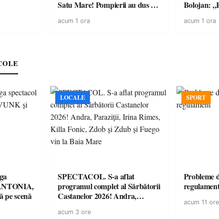
Satu Mare! Pompierii au dus o
Bolojan: „R
luptă contracronometru pentru
facturile cu
acum 1 ora
acum 1 ora
a salva o pădure de la dezastru
economici”
COLE
LOCALE
SPORT
ga
SPECTACOL. S-a aflat
Probleme d
! ANTONIA,
programul complet al Sărbătorii
regulamen
 pe scenă
Castanelor 2026! Andra,
acum 11 ore
Paraziții, Irina Rimes, Killa
acum 3 ore
Fonic, Zdob și Zdub și Fuego