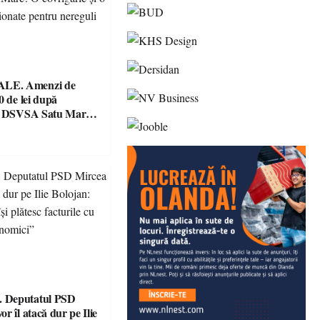
E. Amenzi de
0 de lei după
le DSVSA Satu Mare!
e și o cantină,
 pentru nereguli
 Deputatul PSD
r îl atacă dur pe Ilie