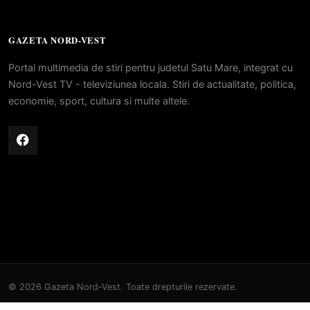
GAZETA NORD-VEST
Portal multimedia de stiri pentru judetul Satu Mare, integrat cu
Nord-Vest TV - televiziunea locala. Stiri de actualitate, politica,
economie, sport, cultura si multe altele.
© 2026 Gazeta Nord-Vest. Toate drepturile rezervate.