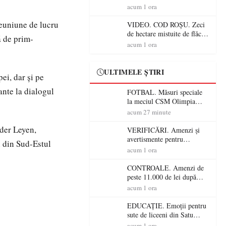
Mare! Începe BAC-ul de
acum 1 ora
toamnă
reuniune de lucru
VIDEO. COD ROȘU. Zeci
de hectare mistuite de flăcări
ă de prim-
în Satu Mare! Pompierii au
acum 1 ora
dus o luptă
contracronometru pentru a
salva o pădure de la dezastru
ULTIMELE ȘTIRI
ei, dar și pe
ante la dialogul
FOTBAL. Măsuri speciale
la meciul CSM Olimpia
Satu Mare – CSM Reșița!
acum 27 minute
Jandarmii vin cu
der Leyen,
avertismente clare pentru
VERIFICĂRI. Amenzi și
suporteri
avertismente pentru
n din Sud-Estul
crescătorii de animale din
acum 1 ora
Satu Mare! DSVSA anunță
controale în toate
CONTROALE. Amenzi de
gospodăriile și face apel la
peste 11.000 de lei după
respectarea legii
controalele DSVSA Satu
acum 1 ora
Mare! O covrigărie și o
cantină, sancționate pentru
EDUCAȚIE. Emoții pentru
nereguli
sute de liceeni din Satu
Mare! Începe BAC-ul de
acum 1 ora