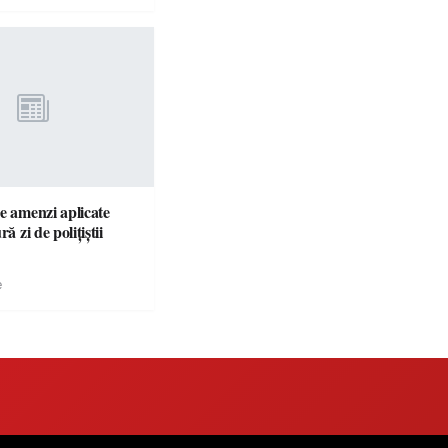
e amenzi aplicate
ră zi de polițiștii
e