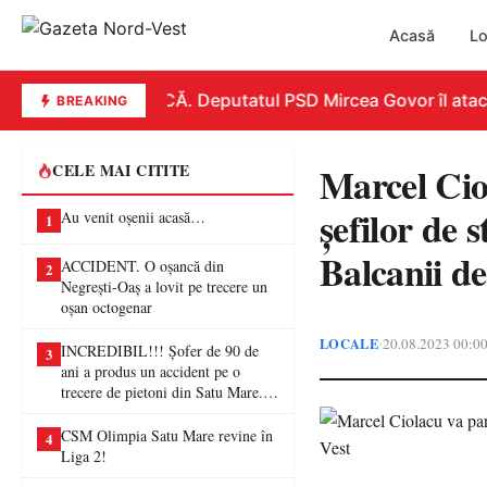
Acasă
Lo
REPLICĂ. Deputatul PSD Mircea Govor îl atacă du
BREAKING
Marcel Ciol
CELE MAI CITITE
șefilor de 
Au venit oșenii acasă…
1
Balcanii de
ACCIDENT. O oșancă din
2
Negrești-Oaș a lovit pe trecere un
oșan octogenar
LOCALE
20.08.2023 00:0
•
INCREDIBIL!!! Șofer de 90 de
3
ani a produs un accident pe o
trecere de pietoni din Satu Mare. O
femeie a ajuns la spital
CSM Olimpia Satu Mare revine în
4
Liga 2!