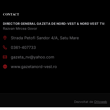
CONTACT
DIRECTOR GENERAL GAZETA DE NORD-VEST & NORD VEST TV:
Razvan Mircea Govor
Strada Petofi Sandor 4/A, Satu Mare
0361-407733
gazeta_nv@yahoo.com
www.gazetanord-vest.ro
Dezvoltat de
Ottoweb