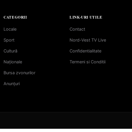
CATEGORII
LINK-URI UTILE
Locale
Contact
Sport
Nord-Vest TV Live
Cultură
Confidentialitate
Naționale
Termeni si Conditii
Bursa zvonurilor
Anunțuri