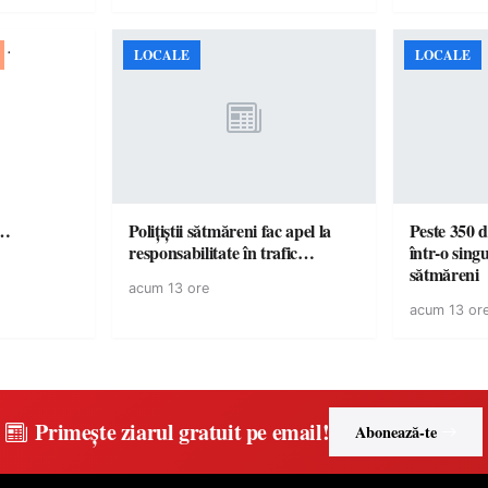
vin la Baia Mare
LOCALE
LOCALE
ă…
Polițiștii sătmăreni fac apel la
Peste 350 d
responsabilitate în trafic…
într-o singu
sătmăreni
acum 13 ore
acum 13 or
Primește ziarul gratuit pe email!
Abonează-te