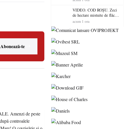
toamnă
VIDEO. COD ROȘU. Zeci
de hectare mistuite de flăcări
în Satu Mare! Pompierii au
acum 1 ora
dus o luptă
contracronometru pentru a
salva o pădure de la dezastru
Abonează-te