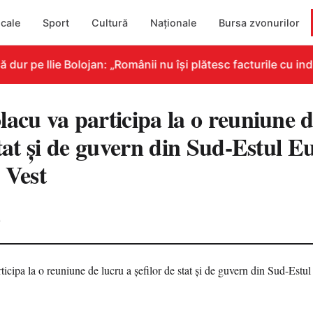
cale
Sport
Cultură
Naționale
Bursa zvonurilor
r pe Ilie Bolojan: „Românii nu își plătesc facturile cu indi
acu va participa la o reuniune d
stat și de guvern din Sud-Estul Eu
 Vest
0