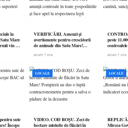
iale la
VERIFICĂRI. Amenzi și
CONTROAL
 Satu Mare
avertismente pentru crescătorii
peste 11.00
mii vin cu
de animale din Satu Mare!
controale
ntru
DSVSA anunță controale în
O covrigări
acum 1 ora
acum 1 ora
toate gospodăriile și face apel la
sancționate
respectarea legii
LOCALE
LOCALE
entru sute
VIDEO. COD ROȘU. Zeci de
REPLICĂ.
are! Începe
hectare mistuite de flăcări în
Mircea Govo