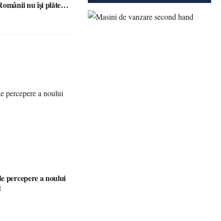
omânii nu își plătesc
 indicatori
e percepere a noului
t