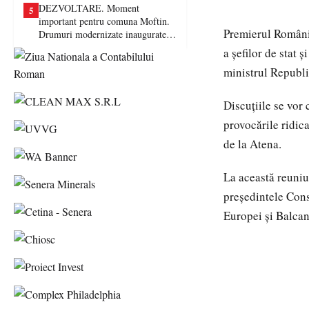
DEZVOLTARE. Moment
5
important pentru comuna Moftin.
Premierul Românie
Drumuri modernizate inaugurate în
prezența autorităților județene
a șefilor de stat 
ministrul Republi
Discuțiile se vor
provocările ridica
de la Atena.
La această reuniu
președintele Cons
Europei și Balcan