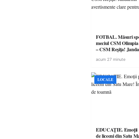
FOTBAL. Măsuri spec
meciul CSM Olimpia
– CSM Reșița! Jandar
avertismente clare pe
acum 27 minute
suporteri
LOCALE
EDUCAȚIE. Emoții p
de liceeni din Satu M