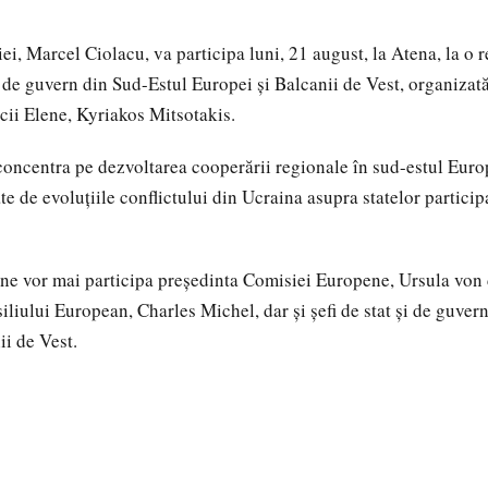
i, Marcel Ciolacu, va participa luni, 21 august, la Atena, la o 
și de guvern din Sud-Estul Europei și Balcanii de Vest, organizat
cii Elene, Kyriakos Mitsotakis.
 concentra pe dezvoltarea cooperării regionale în sud-estul Europ
te de evoluțiile conflictului din Ucraina asupra statelor particip
ne vor mai participa președinta Comisiei Europene, Ursula von 
iliului European, Charles Michel, dar și șefi de stat și de guver
ii de Vest.