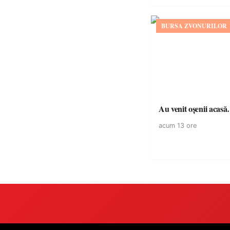
BURSA ZVONURILOR
Au venit oșenii acas
acum 13 ore