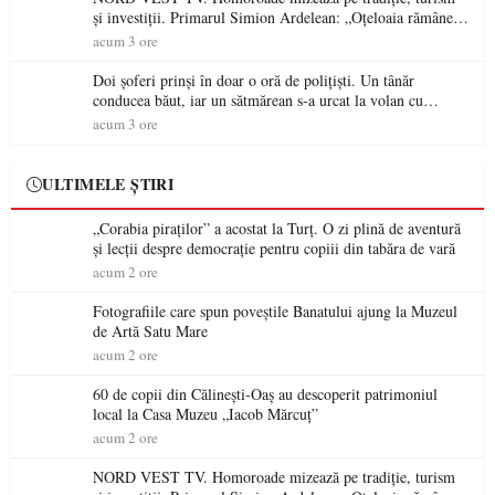
și investiții. Primarul Simion Ardelean: „Oțeloaia rămâne
un brand al Codrului”
acum 3 ore
Doi șoferi prinși în doar o oră de polițiști. Un tânăr
conducea băut, iar un sătmărean s-a urcat la volan cu
permisul suspendat
acum 3 ore
ULTIMELE ȘTIRI
„Corabia piraților” a acostat la Turț. O zi plină de aventură
și lecții despre democrație pentru copiii din tabăra de vară
acum 2 ore
Fotografiile care spun poveștile Banatului ajung la Muzeul
de Artă Satu Mare
acum 2 ore
60 de copii din Călinești-Oaș au descoperit patrimoniul
local la Casa Muzeu „Iacob Mărcuț”
acum 2 ore
NORD VEST TV. Homoroade mizează pe tradiție, turism