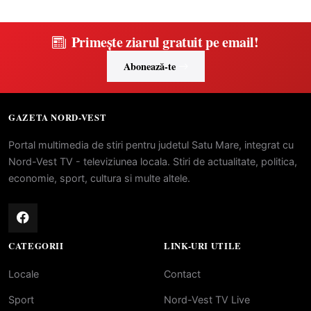
Primește ziarul gratuit pe email!
Abonează-te
GAZETA NORD-VEST
Portal multimedia de stiri pentru judetul Satu Mare, integrat cu
Nord-Vest TV - televiziunea locala. Stiri de actualitate, politica,
economie, sport, cultura si multe altele.
CATEGORII
LINK-URI UTILE
Locale
Contact
Sport
Nord-Vest TV Live