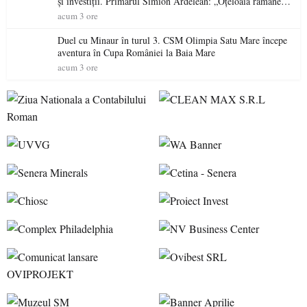
și investiții. Primarul Simion Ardelean: „Oțeloaia rămâne
un brand al Codrului”
acum 3 ore
Duel cu Minaur în turul 3. CSM Olimpia Satu Mare începe
aventura în Cupa României la Baia Mare
acum 3 ore