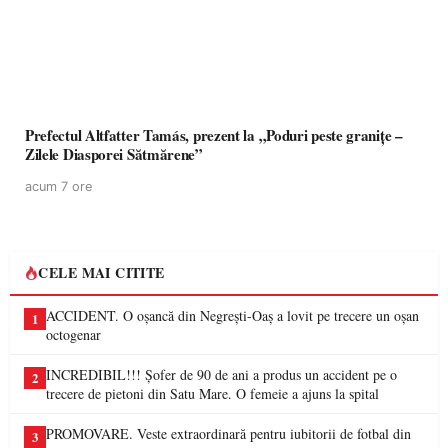
Prefectul Altfatter Tamás, prezent la „Poduri peste granițe –
Zilele Diasporei Sătmărene”
acum 7 ore
CELE MAI CITITE
ACCIDENT. O oșancă din Negrești-Oaș a lovit pe trecere un oșan
1
octogenar
INCREDIBIL!!! Șofer de 90 de ani a produs un accident pe o
2
trecere de pietoni din Satu Mare. O femeie a ajuns la spital
PROMOVARE. Veste extraordinară pentru iubitorii de fotbal din
3