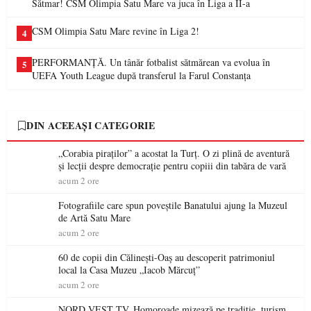
Sătmar! CSM Olimpia Satu Mare va juca în Liga a II-a
CSM Olimpia Satu Mare revine în Liga 2!
4
PERFORMANȚĂ. Un tânăr fotbalist sătmărean va evolua în
5
UEFA Youth League după transferul la Farul Constanța
DIN ACEEAȘI CATEGORIE
„Corabia piraților” a acostat la Turț. O zi plină de aventură
și lecții despre democrație pentru copiii din tabăra de vară
acum 2 ore
Fotografiile care spun poveștile Banatului ajung la Muzeul
de Artă Satu Mare
acum 2 ore
60 de copii din Călinești-Oaș au descoperit patrimoniul
local la Casa Muzeu „Iacob Mărcuț”
acum 2 ore
NORD VEST TV. Homoroade mizează pe tradiție, turism