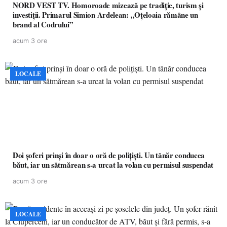
NORD VEST TV. Homoroade mizează pe tradiție, turism și
investiții. Primarul Simion Ardelean: „Oțeloaia rămâne un
brand al Codrului”
acum 3 ore
LOCALE
Doi șoferi prinși în doar o oră de polițiști. Un tânăr conducea
băut, iar un sătmărean s-a urcat la volan cu permisul suspendat
acum 3 ore
LOCALE