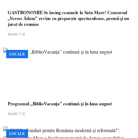
GASTRONOMIE Se încing ceaunele la Satu Mare! Concursul
„Veress Ádám” revine cu preparate spectaculoase, premii și un
jurat de renume
acum 1 zi
LOCALE
Programul „BiblioVacanța” continuă și în luna august
acum 1 zi
LOCALE