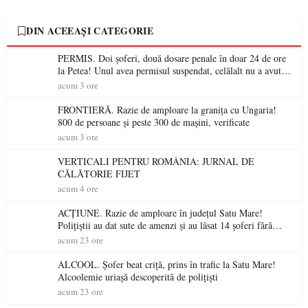
DIN ACEEAȘI CATEGORIE
PERMIS. Doi șoferi, două dosare penale în doar 24 de ore
la Petea! Unul avea permisul suspendat, celălalt nu a avut
niciodată permis
acum 3 ore
FRONTIERĂ. Razie de amploare la granița cu Ungaria!
800 de persoane și peste 300 de mașini, verificate
acum 3 ore
VERTICALI PENTRU ROMÂNIA: JURNAL DE
CĂLĂTORIE FIJET
acum 4 ore
ACȚIUNE. Razie de amploare în județul Satu Mare!
Polițiștii au dat sute de amenzi și au lăsat 14 șoferi fără
permis într-o singură zi
acum 23 ore
ALCOOL. Șofer beat criță, prins în trafic la Satu Mare!
Alcoolemie uriașă descoperită de polițiști
acum 23 ore