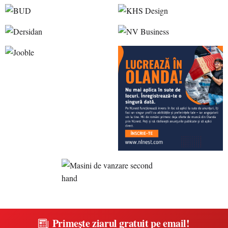
Primește ziarul gratuit pe email!