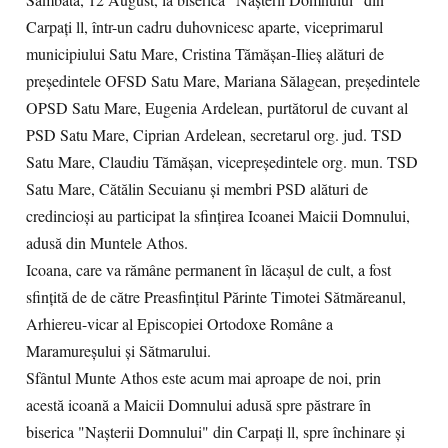
Sâmbătă, 12 August, la biserica "Nașterii Domnului" din
Carpați ll, într-un cadru duhovnicesc aparte, viceprimarul
municipiului Satu Mare, Cristina Tămășan-Ilieș alături de
președintele OFSD Satu Mare, Mariana Sălagean, președintele
OPSD Satu Mare, Eugenia Ardelean, purtătorul de cuvant al
PSD Satu Mare, Ciprian Ardelean, secretarul org. jud. TSD
Satu Mare, Claudiu Tămășan, vicepreședintele org. mun. TSD
Satu Mare, Cătălin Secuianu și membri PSD alături de
credincioși au participat la sfințirea Icoanei Maicii Domnului,
adusă din Muntele Athos.
Icoana, care va rămâne permanent în lăcaşul de cult, a fost
sfinţită de de către Preasfințitul Părinte Timotei Sătmăreanul,
Arhiereu-vicar al Episcopiei Ortodoxe Române a
Maramureșului și Sătmarului.
Sfântul Munte Athos este acum mai aproape de noi, prin
acestă icoană a Maicii Domnului adusă spre păstrare în
biserica "Nașterii Domnului" din Carpați ll, spre închinare şi