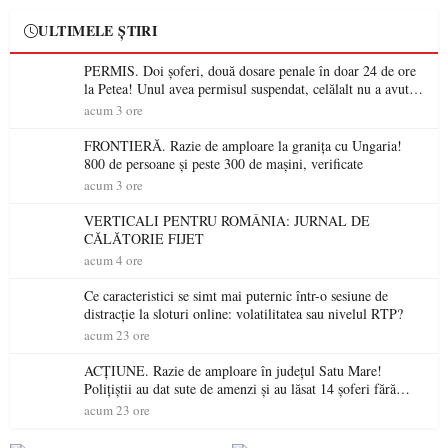
ULTIMELE ȘTIRI
PERMIS. Doi șoferi, două dosare penale în doar 24 de ore
la Petea! Unul avea permisul suspendat, celălalt nu a avut
niciodată permis
acum 3 ore
FRONTIERĂ. Razie de amploare la granița cu Ungaria!
800 de persoane și peste 300 de mașini, verificate
acum 3 ore
VERTICALI PENTRU ROMÂNIA: JURNAL DE
CĂLĂTORIE FIJET
acum 4 ore
Ce caracteristici se simt mai puternic într-o sesiune de
distracție la sloturi online: volatilitatea sau nivelul RTP?
acum 23 ore
ACȚIUNE. Razie de amploare în județul Satu Mare!
Polițiștii au dat sute de amenzi și au lăsat 14 șoferi fără
permis într-o singură zi
acum 23 ore