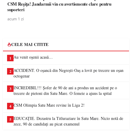
CSM Reșița! Jandarmii vin cu avertismente clare pentru
suporteri
acum 1 zi
CELE MAI CITITE
Au venit oșenii acasă…
1
ACCIDENT. O oșancă din Negrești-Oaș a lovit pe trecere un oșan
2
octogenar
INCREDIBIL!!! Șofer de 90 de ani a produs un accident pe o
3
trecere de pietoni din Satu Mare. O femeie a ajuns la spital
CSM Olimpia Satu Mare revine în Liga 2!
4
EDUCAȚIE. Dezastru la Titluraziare în Satu Mare. Nicio notă de
5
zece, 90 de candidați au picat examenul