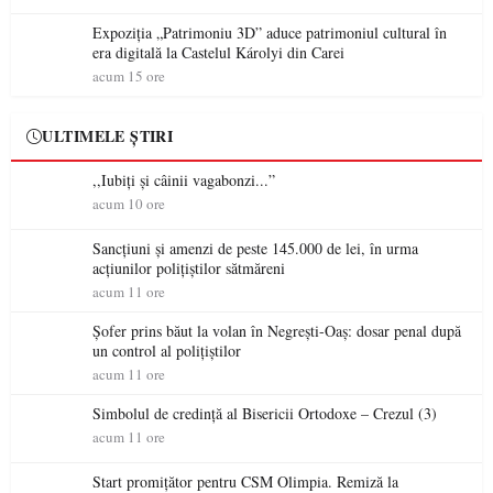
Expoziția „Patrimoniu 3D” aduce patrimoniul cultural în
era digitală la Castelul Károlyi din Carei
acum 15 ore
ULTIMELE ȘTIRI
,,Iubiți și câinii vagabonzi...”
acum 10 ore
Sancțiuni și amenzi de peste 145.000 de lei, în urma
acțiunilor polițiștilor sătmăreni
acum 11 ore
Șofer prins băut la volan în Negrești-Oaș: dosar penal după
un control al polițiștilor
acum 11 ore
Simbolul de credinţă al Bisericii Ortodoxe – Crezul (3)
acum 11 ore
Start promițător pentru CSM Olimpia. Remiză la