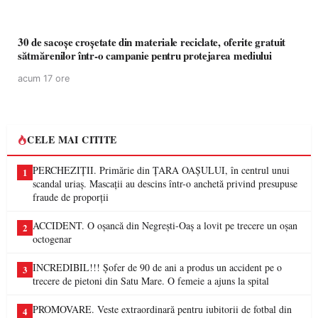
30 de sacoșe croșetate din materiale reciclate, oferite gratuit
sătmărenilor într-o campanie pentru protejarea mediului
acum 17 ore
CELE MAI CITITE
PERCHEZIȚII. Primărie din ȚARA OAȘULUI, în centrul unui
1
scandal uriaș. Mascații au descins într-o anchetă privind presupuse
fraude de proporții
ACCIDENT. O oșancă din Negrești-Oaș a lovit pe trecere un oșan
2
octogenar
INCREDIBIL!!! Șofer de 90 de ani a produs un accident pe o
3
trecere de pietoni din Satu Mare. O femeie a ajuns la spital
PROMOVARE. Veste extraordinară pentru iubitorii de fotbal din
4