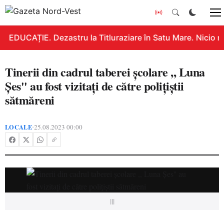
EDUCAȚIE. Dezastru la Titluraziare în Satu Mare. Nicio n
Tinerii din cadrul taberei școlare ,, Luna
Șes'' au fost vizitați de către polițiștii
sătmăreni
LOCALE
25.08.2023 00:00
•
|||