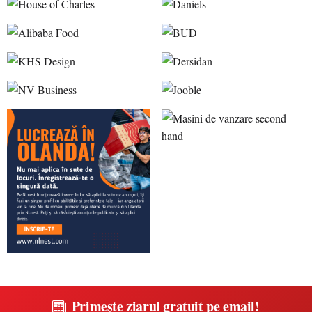
Primește ziarul gratuit pe email!