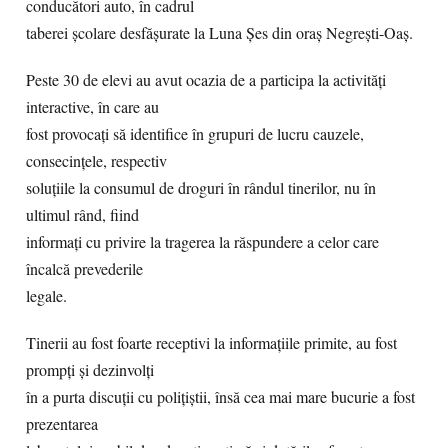
conducători auto, în cadrul
taberei școlare desfășurate la Luna Șes din oraș Negrești-Oaș.
Peste 30 de elevi au avut ocazia de a participa la activități
interactive, în care au
fost provocați să identifice în grupuri de lucru cauzele,
consecințele, respectiv
soluțiile la consumul de droguri în rândul tinerilor, nu în
ultimul rând, fiind
informați cu privire la tragerea la răspundere a celor care
încalcă prevederile
legale.
Tinerii au fost foarte receptivi la informațiile primite, au fost
prompți și dezinvolți
în a purta discuții cu polițiștii, însă cea mai mare bucurie a fost
prezentarea