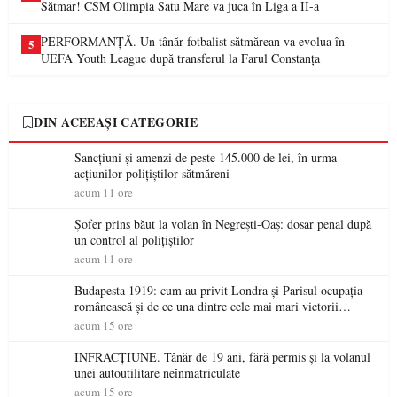
Sătmar! CSM Olimpia Satu Mare va juca în Liga a II-a
PERFORMANȚĂ. Un tânăr fotbalist sătmărean va evolua în
5
UEFA Youth League după transferul la Farul Constanța
DIN ACEEAȘI CATEGORIE
Sancțiuni și amenzi de peste 145.000 de lei, în urma
acțiunilor polițiștilor sătmăreni
acum 11 ore
Șofer prins băut la volan în Negrești-Oaș: dosar penal după
un control al polițiștilor
acum 11 ore
Budapesta 1919: cum au privit Londra și Parisul ocupația
românească și de ce una dintre cele mai mari victorii
militare ale României a devenit o controversă diplomatică
acum 15 ore
europeană ( partea a II-a)
INFRACȚIUNE. Tânăr de 19 ani, fără permis și la volanul
unei autoutilitare neînmatriculate
acum 15 ore