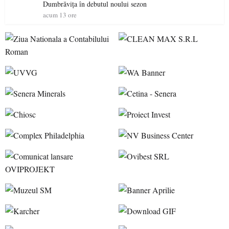
Dumbrăvița în debutul noului sezon
acum 13 ore