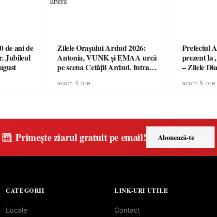
 de ani de
Zilele Orașului Ardud 2026:
Prefectul A
r. Jubileul
Antonia, VUNK și EMAA urcă
prezent la 
august
pe scena Cetății Ardud. Intrarea
– Zilele D
este liberă
acum 4 ore
acum 5 ore
Primește ziarul gratuit pe email!
Abonează-te
CATEGORII
LINK-URI UTILE
Locale
Contact