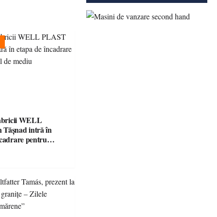
fabricii WELL
Tășnad intră în
ncadrare pentru
 mediu