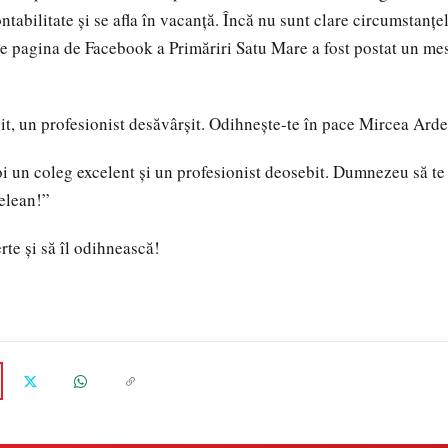
ntabilitate și se afla în vacanță. Încă nu sunt clare circumstanțel
e pagina de Facebook a Primăriri Satu Mare a fost postat un me
t, un profesionist desăvârșit. Odihnește-te în pace Mircea Ard
oi un coleg excelent și un profesionist deosebit. Dumnezeu să t
elean!”
rte și să îl odihnească!