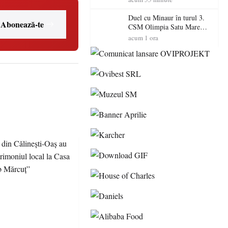
Primarul Simion Ardelean:
„Oțeloaia rămâne un brand
Duel cu Minaur în turul 3.
Abonează-te
al Codrului”
CSM Olimpia Satu Mare
începe aventura în Cupa
acum 1 ora
României la Baia Mare