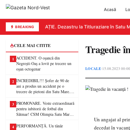
Acasă
Lo
EDUCAȚIE. Dezastru la Titluraziare în Satu Ma
BREAKING
Tragedie în
CELE MAI CITITE
ACCIDENT. O oșancă din
1
Negrești-Oaș a lovit pe trecere un
LOCALE
15.08.2023 00:0
•
oșan octogenar
INCREDIBIL!!! Șofer de 90 de
2
ani a produs un accident pe o
trecere de pietoni din Satu Mare. O
femeie a ajuns la spital
PROMOVARE. Veste extraordinară
3
pentru iubitorii de fotbal din
Sătmar! CSM Olimpia Satu Mare
Un angajat al pri
va juca în Liga a II-a
PERFORMANȚĂ. Un tânăr
4
decedat în vacanț