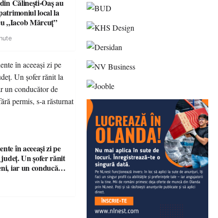
 din Călinești-Oaș au
patrimoniul local la
u „Iacob Mărcuț”
nute
nte în aceeași zi pe
n județ. Un șofer rănit
eni, iar un conducător
t și fără permis, s-a
a Bixad