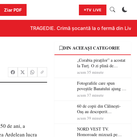
Ziar PDF
TV LIVE
TRAGEDIE. Crimă șocantă la o fermă din Livada!!
DIN ACEEAȘI CATEGORIE
„Corabia piraților” a acostat
la Turț. O zi plină de
aventură și lecții despre
acum 35 minute
democrație pentru copiii din
tabăra de vară
Fotografiile care spun
poveștile Banatului ajung la
Muzeul de Artă Satu Mare
acum 37 minute
60 de copii din Călinești-
Oaș au descoperit
patrimoniul local la Casa
acum 39 minute
Muzeu „Iacob Mărcuț”
50 de ani, a
NORD VEST TV.
cea Ardelean lucra
Homoroade mizează pe