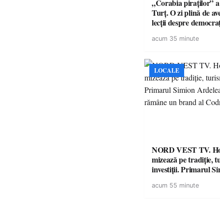
„Corabia piraților” a 
Turț. O zi plină de av
lecții despre democra
copiii din tabăra de 
acum 35 minute
LOCALE
NORD VEST TV. H
mizează pe tradiție, t
investiții. Primarul Simion
Ardelean: „Oțeloaia
acum 55 minute
brand al Codrului”