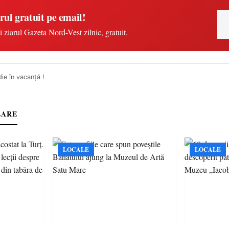
rul gratuit pe email!
i ziarul Gazeta Nord-Vest zilnic, gratuit.
ie în vacanță !
LARE
LOCALE
LOCALE