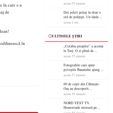
tradiție, turism și investiții.
acum 55 minute
e în care s-a
Primarul Simion Ardelean:
saj de
„Oțeloaia rămâne un brand
Doi șoferi prinși în doar o
al Codrului”
oră de polițiști. Un tânăr
conducea băut, iar un
acum 1 ora
sătmărean s-a urcat la volan
cu permisul suspendat
elean!
ULTIMELE ȘTIRI
e odihnească în
„Corabia piraților” a acostat
la Turț. O zi plină de
aventură și lecții despre
acum 35 minute
democrație pentru copiii din
tabăra de vară
Fotografiile care spun
poveștile Banatului ajung la
Muzeul de Artă Satu Mare
acum 37 minute
60 de copii din Călinești-
Oaș au descoperit
patrimoniul local la Casa
acum 39 minute
Muzeu „Iacob Mărcuț”
NORD VEST TV.
Homoroade mizează pe
tradiție, turism și investiții.
acum 55 minute