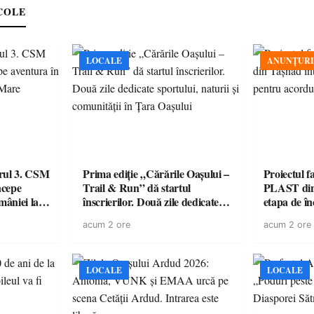
COLE
LOCALE
ANUNȚURI
urul 3. CSM
Prima ediție „Cărările Oașului –
Proiectul 
ncepe
Trail & Run” dă startul
PLAST din 
âniei la
înscrierilor. Două zile dedicate
etapa de î
sportului, naturii și comunității
acordul de
acum 2 ore
acum 2 ore
în Țara Oașului
LOCALE
LOCALE