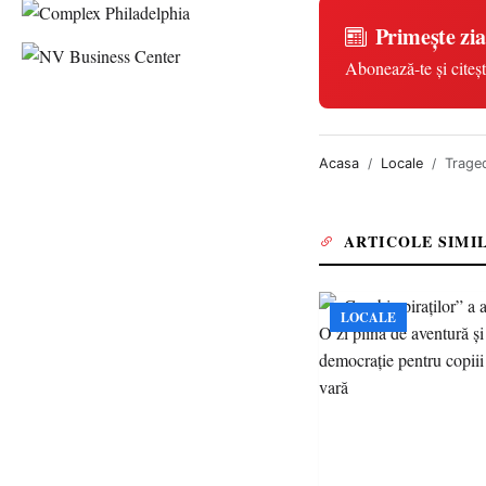
Primește zia
Abonează-te și citeșt
Acasa
Locale
Traged
ARTICOLE SIMI
LOCALE