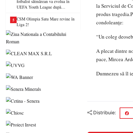
fotbalist sătmărean va evolua în
la Serviciul de Co
UEFA Youth League după
transferul la Farul Constanța
produs tragedia.P
CSM Olimpia Satu Mare revine în
5
condoleanțe:
Liga 2!
“Un coleg deosebi
A plecat dintre n
pace, Mircea Ard
Dumnezeu să îl ie
Distribuie: