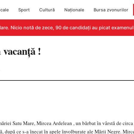
cale
Sport
Cultură
Naționale
Bursa zvonurilor
re. Nicio notă de zece, 90 de candidați au picat examenul
 vacanță !
0
măriei Satu Mare, Mircea Ardelean , un bărbat în vârstă de circa 
ă, după ce s-a înecat în apele învolburate ale Mării Negre. Mir