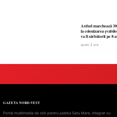
Ardud marchează 300
la colonizarea șvabilo
va fi sărbătorit pe 8 
acum 3 ore
GAZETA NORD-VEST
Portal multimedia de stiri pentru judetul Satu Mare, integrat cu