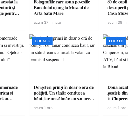
acostat la
Fotografiile care spun poveștile
60 de copii
entură și
Banatului ajung la Muzeul de
descoperit 
ție pentru
Artă Satu Mare
Casa Muze
vară
acum 37 minute
acum 39 mi
LOCALE
LOCALE
omoroade
Doi șoferi prinși în doar o oră de
Două accide
urism și
polițiști. Un tânăr conducea
șoselele di
băut, iar un sătmărean s-a urcat
la Ciuperc
 rămâne un
la volan cu permisul suspendat
de ATV, bău
acum 1 ora
acum 1 ora
răsturnat l