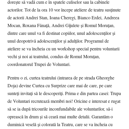
dorește să vadă cum e în spatele culiselor sau la cabinele
actorilor. Tot de la ora 10 vor începe ateliere de teatru susținute
de actorii Andrei Stan, Ioana Cheregi, Bianco Erdei, Andreea
Mocan, Roxana Fânață, Andrei Gîjulete și Romul Moruțan,
dintre care unul va fi destinat copiilor, unul adolescenților și
unul deopotrivă adolescenților și adulților. Programul de
ateliere se va încheia cu un workshop special pentru voluntarii
vechi și noi ai teatrului, condus de Romul Moruțan,
coordonatorul Trupei de Voluntari.
Pentru o zi, curtea teatrului (intrarea de pe strada Gheorghe
Doja) devine Curtea cu Surprize care mai de care, pe care
sunteți invitați să le descoperiți. Prima e din partea casei: Trupa
de Voluntari recrutează membri noi! Oricine e interesat e rugat
să se ia după tricourile inconfundabile ale voluntarilor, să-i
oprească în drum și să ceară mai multe detalii. Garantăm o
duminică veselă și colorată la Teatru, care se va încheia cu