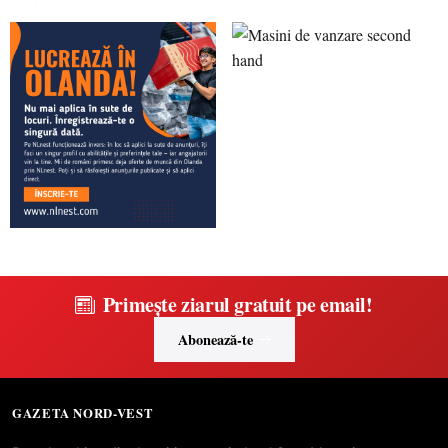
Primește ziarul gratuit pe email!
Abonează-te
GAZETA NORD-VEST