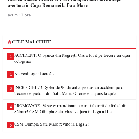
aventura în Cupa României la Baia Mare
acum 13 ore
CELE MAI CITITE
ACCIDENT. O oșancă din Negrești-Oaș a lovit pe trecere un oșan
1
octogenar
Au venit oșenii acasă…
2
INCREDIBIL!!! Șofer de 90 de ani a produs un accident pe o
3
trecere de pietoni din Satu Mare. O femeie a ajuns la spital
PROMOVARE. Veste extraordinară pentru iubitorii de fotbal din
4
Sătmar! CSM Olimpia Satu Mare va juca în Liga a II-a
CSM Olimpia Satu Mare revine în Liga 2!
5