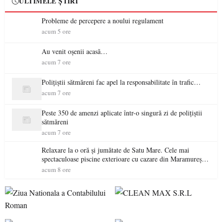
ULTIMELE ȘTIRI
Probleme de percepere a noului regulament
acum 5 ore
Au venit oșenii acasă…
acum 7 ore
Polițiștii sătmăreni fac apel la responsabilitate în trafic…
acum 7 ore
Peste 350 de amenzi aplicate într-o singură zi de polițiștii
sătmăreni
acum 7 ore
Relaxare la o oră și jumătate de Satu Mare. Cele mai
spectaculoase piscine exterioare cu cazare din Maramureș,
ideale pentru o escapadă de vară
acum 8 ore