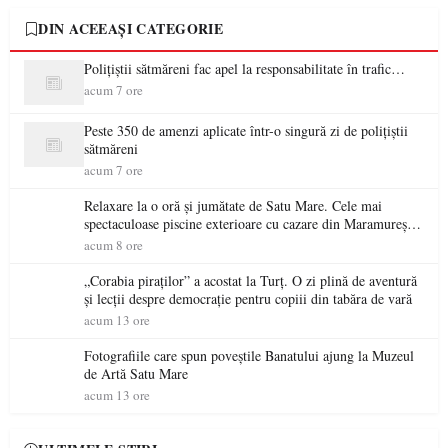
DIN ACEEAȘI CATEGORIE
Polițiștii sătmăreni fac apel la responsabilitate în trafic…
acum 7 ore
Peste 350 de amenzi aplicate într-o singură zi de polițiștii
sătmăreni
acum 7 ore
Relaxare la o oră și jumătate de Satu Mare. Cele mai
spectaculoase piscine exterioare cu cazare din Maramureș,
ideale pentru o escapadă de vară
acum 8 ore
„Corabia piraților” a acostat la Turț. O zi plină de aventură
și lecții despre democrație pentru copiii din tabăra de vară
acum 13 ore
Fotografiile care spun poveștile Banatului ajung la Muzeul
de Artă Satu Mare
acum 13 ore