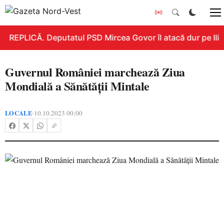
REPLICĂ. Deputatul PSD Mircea Govor îl atacă dur pe Ilie B
Guvernul României marchează Ziua
Mondială a Sănătății Mintale
LOCALE
10.10.2023 00:00
•