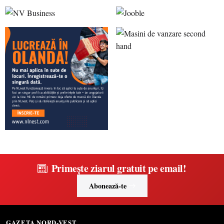
Primește ziarul gratuit pe email!
Abonează-te
GAZETA NORD-VEST