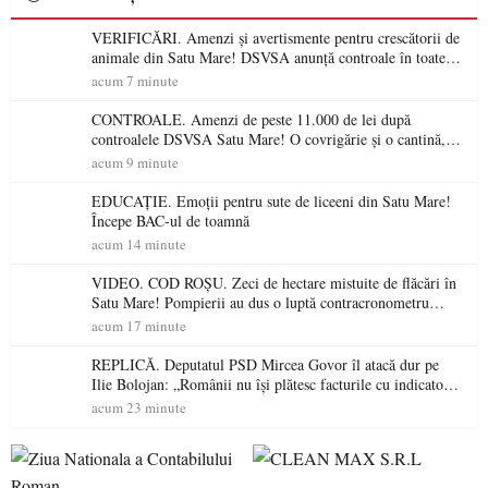
VERIFICĂRI. Amenzi și avertismente pentru crescătorii de
animale din Satu Mare! DSVSA anunță controale în toate
gospodăriile și face apel la respectarea legii
acum 7 minute
CONTROALE. Amenzi de peste 11.000 de lei după
controalele DSVSA Satu Mare! O covrigărie și o cantină,
sancționate pentru nereguli
acum 9 minute
EDUCAȚIE. Emoții pentru sute de liceeni din Satu Mare!
Începe BAC-ul de toamnă
acum 14 minute
VIDEO. COD ROȘU. Zeci de hectare mistuite de flăcări în
Satu Mare! Pompierii au dus o luptă contracronometru
pentru a salva o pădure de la dezastru
acum 17 minute
REPLICĂ. Deputatul PSD Mircea Govor îl atacă dur pe
Ilie Bolojan: „Românii nu își plătesc facturile cu indicatori
economici”
acum 23 minute