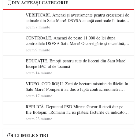
DIN ACEEAȘI CATEGORIE
VERIFICĂRI. Amenzi și avertismente pentru crescătorii de
animale din Satu Mare! DSVSA anunță controale în toate
gospodăriile și face apel la respectarea legii
acum 7 minute
CONTROALE. Amenzi de peste 11.000 de lei după
controalele DSVSA Satu Mare! O covrigărie și o cantină,
sancționate pentru nereguli
acum 9 minute
EDUCAȚIE. Emoții pentru sute de liceeni din Satu Mare!
Începe BAC-ul de toamnă
acum 14 minute
VIDEO. COD ROȘU. Zeci de hectare mistuite de flăcări în
Satu Mare! Pompierii au dus o luptă contracronometru
pentru a salva o pădure de la dezastru
acum 17 minute
REPLICĂ. Deputatul PSD Mircea Govor îl atacă dur pe
Ilie Bolojan: „Românii nu își plătesc facturile cu indicatori
economici”
acum 23 minute
ULTIMELE ȘTIRI