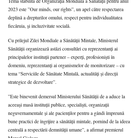
Tema stabilită de Organizația Mondială a Sănătății pentru anul
2023 este ”Our minds, our rights”, un apel către respectarea
deplină a drepturilor omului, respect pentru individualitatea
fiecăruia, și incluzivitate socială.
Cu prilejul Zilei Mondiale a Sănătății Mintale, Ministerul
Sănătății organizează astăzi consultări cu reprezentanți ai
principalelor instituții partener – experți, profesioniști în
domeniu, reprezentanți ai organismelor de monitorizare – cu
tema “Serviciile de Sănătate Mintală, actualități și direcții
strategice de dezvoltare”.
”Este binevenit demersul Ministerului Sănătății de a aduce la
aceeași masă instituții publice, specialiști, organizații
neguvernamentale și ale pacienților pentru a gândi împreună
bune practici de îngrijire a sănătății mintale, pornind de la ideea
centrală a respectării demnității umane”, a afirmat premierul