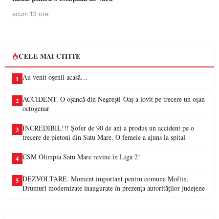
acum 13 ore
CELE MAI CITITE
Au venit oșenii acasă…
1
ACCIDENT. O oșancă din Negrești-Oaș a lovit pe trecere un oșan
2
octogenar
INCREDIBIL!!! Șofer de 90 de ani a produs un accident pe o
3
trecere de pietoni din Satu Mare. O femeie a ajuns la spital
CSM Olimpia Satu Mare revine în Liga 2!
4
DEZVOLTARE. Moment important pentru comuna Moftin.
5
Drumuri modernizate inaugurate în prezența autorităților județene