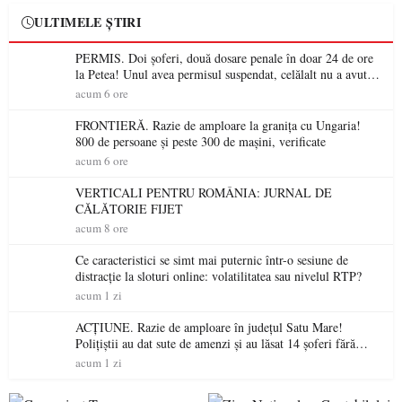
ULTIMELE ȘTIRI
PERMIS. Doi șoferi, două dosare penale în doar 24 de ore
la Petea! Unul avea permisul suspendat, celălalt nu a avut
niciodată permis
acum 6 ore
FRONTIERĂ. Razie de amploare la granița cu Ungaria!
800 de persoane și peste 300 de mașini, verificate
acum 6 ore
VERTICALI PENTRU ROMÂNIA: JURNAL DE
CĂLĂTORIE FIJET
acum 8 ore
Ce caracteristici se simt mai puternic într-o sesiune de
distracție la sloturi online: volatilitatea sau nivelul RTP?
acum 1 zi
ACȚIUNE. Razie de amploare în județul Satu Mare!
Polițiștii au dat sute de amenzi și au lăsat 14 șoferi fără
permis într-o singură zi
acum 1 zi