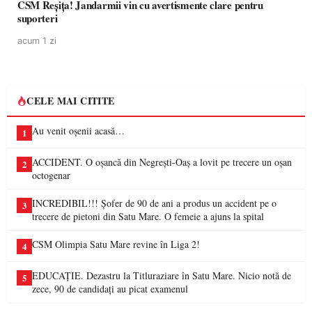
CSM Reșița! Jandarmii vin cu avertismente clare pentru
suporteri
acum 1 zi
CELE MAI CITITE
Au venit oșenii acasă…
1
ACCIDENT. O oșancă din Negrești-Oaș a lovit pe trecere un oșan
2
octogenar
INCREDIBIL!!! Șofer de 90 de ani a produs un accident pe o
3
trecere de pietoni din Satu Mare. O femeie a ajuns la spital
CSM Olimpia Satu Mare revine în Liga 2!
4
EDUCAȚIE. Dezastru la Titluraziare în Satu Mare. Nicio notă de
5
zece, 90 de candidați au picat examenul