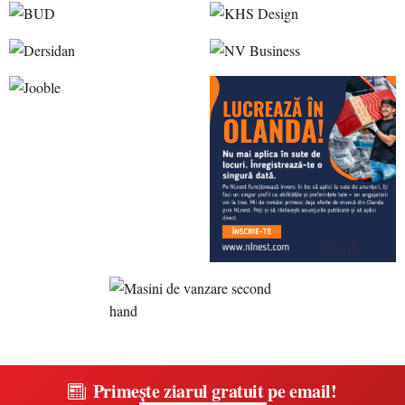
Primește ziarul gratuit pe email!