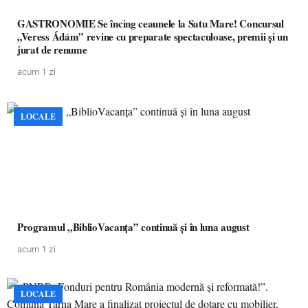
GASTRONOMIE Se încing ceaunele la Satu Mare! Concursul
„Veress Ádám” revine cu preparate spectaculoase, premii și un
jurat de renume
acum 1 zi
LOCALE
Programul „BiblioVacanța” continuă și în luna august
acum 1 zi
LOCALE