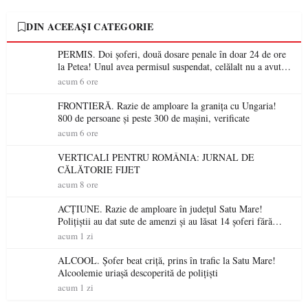
DIN ACEEAȘI CATEGORIE
PERMIS. Doi șoferi, două dosare penale în doar 24 de ore
la Petea! Unul avea permisul suspendat, celălalt nu a avut
niciodată permis
acum 6 ore
FRONTIERĂ. Razie de amploare la granița cu Ungaria!
800 de persoane și peste 300 de mașini, verificate
acum 6 ore
VERTICALI PENTRU ROMÂNIA: JURNAL DE
CĂLĂTORIE FIJET
acum 8 ore
ACȚIUNE. Razie de amploare în județul Satu Mare!
Polițiștii au dat sute de amenzi și au lăsat 14 șoferi fără
permis într-o singură zi
acum 1 zi
ALCOOL. Șofer beat criță, prins în trafic la Satu Mare!
Alcoolemie uriașă descoperită de polițiști
acum 1 zi