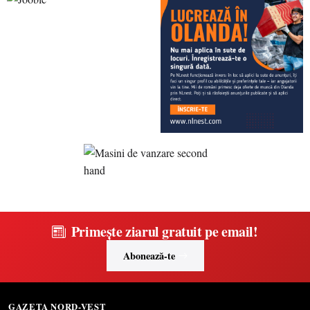
Primește ziarul gratuit pe email!
Abonează-te
GAZETA NORD-VEST