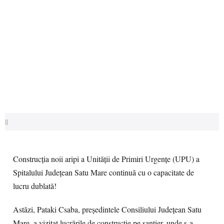
||
Construcția noii aripi a Unității de Primiri Urgențe (UPU) a
Spitalului Județean Satu Mare continuă cu o capacitate de
lucru dublată!
Astăzi, Pataki Csaba, președintele Consiliului Județean Satu
Mare, a vizitat lucrările de construcție pe șantier, unde s-a