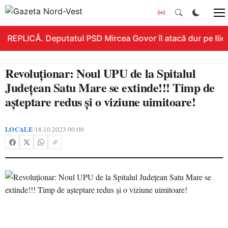
REPLICĂ. Deputatul PSD Mircea Govor îl atacă dur pe Ilie B
Revoluționar: Noul UPU de la Spitalul
Județean Satu Mare se extinde!!! Timp de
așteptare redus și o viziune uimitoare!
LOCALE
18.10.2023 00:00
•