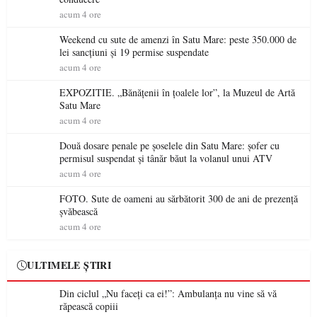
acum 4 ore
Weekend cu sute de amenzi în Satu Mare: peste 350.000 de
lei sancțiuni și 19 permise suspendate
acum 4 ore
EXPOZITIE. „Bănățenii în țoalele lor”, la Muzeul de Artă
Satu Mare
acum 4 ore
Două dosare penale pe șoselele din Satu Mare: șofer cu
permisul suspendat și tânăr băut la volanul unui ATV
acum 4 ore
FOTO. Sute de oameni au sărbătorit 300 de ani de prezență
șvăbească
acum 4 ore
ULTIMELE ȘTIRI
Din ciclul „Nu faceți ca ei!”: Ambulanța nu vine să vă
răpească copiii