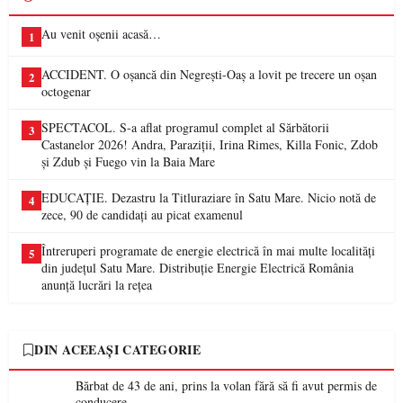
Au venit oșenii acasă…
1
ACCIDENT. O oșancă din Negrești-Oaș a lovit pe trecere un oșan
2
octogenar
SPECTACOL. S-a aflat programul complet al Sărbătorii
3
Castanelor 2026! Andra, Paraziții, Irina Rimes, Killa Fonic, Zdob
și Zdub și Fuego vin la Baia Mare
EDUCAȚIE. Dezastru la Titluraziare în Satu Mare. Nicio notă de
4
zece, 90 de candidați au picat examenul
Întreruperi programate de energie electrică în mai multe localități
5
din județul Satu Mare. Distribuție Energie Electrică România
anunță lucrări la rețea
DIN ACEEAȘI CATEGORIE
Bărbat de 43 de ani, prins la volan fără să fi avut permis de
conducere