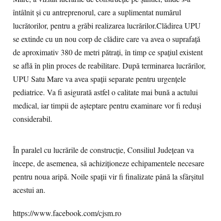
întâlnit și cu antreprenorul, care a suplimentat numărul
lucrătorilor, pentru a grăbi realizarea lucrărilor.Clădirea UPU
se extinde cu un nou corp de clădire care va avea o suprafață
de aproximativ 380 de metri pătrați, în timp ce spațiul existent
se află în plin proces de reabilitare. După terminarea lucrărilor,
UPU Satu Mare va avea spații separate pentru urgențele
pediatrice. Va fi asigurată astfel o calitate mai bună a actului
medical, iar timpii de așteptare pentru examinare vor fi reduși
considerabil.
În paralel cu lucrările de construcție, Consiliul Județean va
începe, de asemenea, să achiziționeze echipamentele necesare
pentru noua aripă. Noile spații vir fi finalizate până la sfârșitul
acestui an.
https://www.facebook.com/cjsm.ro