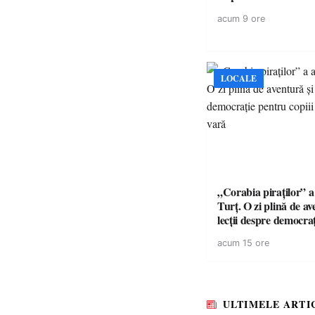
acum 9 ore
LOCALE
„Corabia piraților” a 
Turț. O zi plină de av
lecții despre democra
copiii din tabăra de 
acum 15 ore
ULTIMELE ARTI