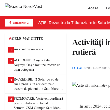
Acasă
Lo
EDUCAȚIE. Dezastru la Titluraziare în Satu Ma
BREAKING
Activități 
CELE MAI CITITE
rutieră
Au venit oșenii acasă…
1
ACCIDENT. O oșancă din
2
Negrești-Oaș a lovit pe trecere un
LOCALE
20.03.2025 00:0
•
oșan octogenar
INCREDIBIL!!! Șofer de 90 de
3
ani a produs un accident pe o
trecere de pietoni din Satu Mare. O
femeie a ajuns la spital
PROMOVARE. Veste extraordinară
4
pentru iubitorii de fotbal din
În anul 2024, cel
Sătmar! CSM Olimpia Satu Mare