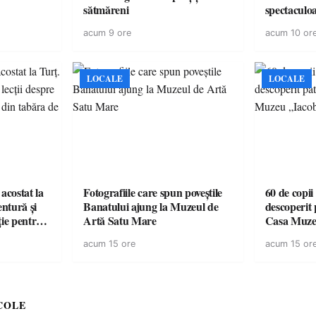
sătmăreni
spectaculoa
cu cazare di
acum 9 ore
acum 10 or
pentru o e
LOCALE
LOCALE
acostat la
Fotografiile care spun poveștile
60 de copii
entură și
Banatului ajung la Muzeul de
descoperit 
ție pentru
Artă Satu Mare
Casa Muze
vară
acum 15 ore
acum 15 or
COLE