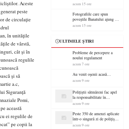
icliștilor. Aceste
aventură și lecții despre
acum 15 ore
democrație pentru copiii din
 generat peste
tabăra de vară
Fotografiile care spun
or de circulație
poveștile Banatului ajung la
Muzeul de Artă Satu Mare
acum 15 ore
adrul
an, în unitățile
ULTIMELE ȘTIRI
ățile de vârstă,
inguri, cât și în
Probleme de percepere a
noului regulament
 cunoască regulile
acum 7 ore
ă cunoască
Au venit oșenii acasă…
oască și să
acum 9 ore
artie a.c,
lui Siguranță
Polițiștii sătmăreni fac apel
la responsabilitate în
imnaziale Pomi,
trafic…
acum 9 ore
 pe această
Peste 350 de amenzi aplicate
cu ei regulile de
într-o singură zi de polițiștii
ocat” pe copii la
sătmăreni
acum 9 ore