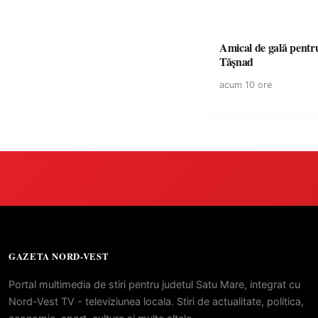
Amical de gală pentr
Tășnad
acum 10 ore
GAZETA NORD-VEST
Portal multimedia de stiri pentru judetul Satu Mare, integrat cu
Nord-Vest TV - televiziunea locala. Stiri de actualitate, politica,