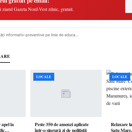
rul gratuit pe email!
i ziarul Gazeta Nord-Vest zilnic, gratuit.
tăți informativ-preventive pe linie de educa...
LARE
LOCALE
LOCALE
c apel la
Peste 350 de amenzi aplicate
Relaxare la
te în trafic…
într-o singură zi de polițiștii
Satu Mare.