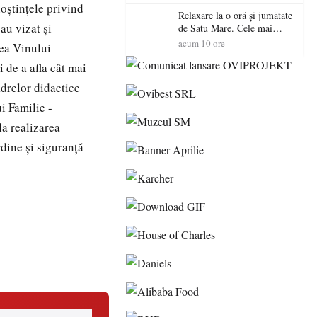
noștințele privind
Relaxare la o oră și jumătate
au vizat și
de Satu Mare. Cele mai
spectaculoase piscine
acum 10 ore
lea Vinului
exterioare cu cazare din
 de a afla cât mai
Maramureș, ideale pentru o
escapadă de vară
adrelor didactice
i Familie -
la realizarea
ine și siguranță