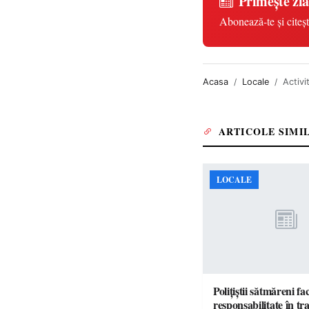
Primește zia
Abonează-te și citeșt
Acasa
Locale
Activi
ARTICOLE SIMI
LOCALE
Polițiștii sătmăreni fa
responsabilita