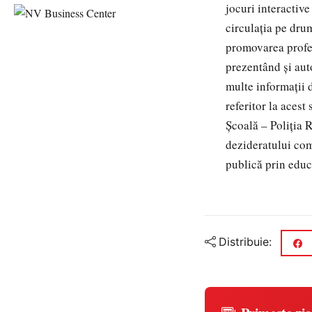
jocuri interactive
circulația pe drum
promovarea profesi
prezentând și aut
multe informații 
referitor la acest
Școală – Poliția 
dezideratului co
publică prin educa
Distribuie: