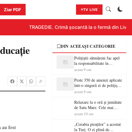
Ziar PDF
TV LIVE
TRAGEDIE. Crimă șocantă la o fermă din Livada!!
educație
DIN ACEEAȘI CATEGORIE
Polițiștii sătmăreni fac apel
la responsabilitate în
trafic…
acum 9 ore
Peste 350 de amenzi aplicate
într-o singură zi de polițiștii
sătmăreni
acum 9 ore
Relaxare la o oră și jumătate
de Satu Mare. Cele mai
spectaculoase piscine
acum 10 ore
exterioare cu cazare din
Maramureș, ideale pentru o
„Corabia piraților” a acostat
 au fost
escapadă de vară
la Turț. O zi plină de