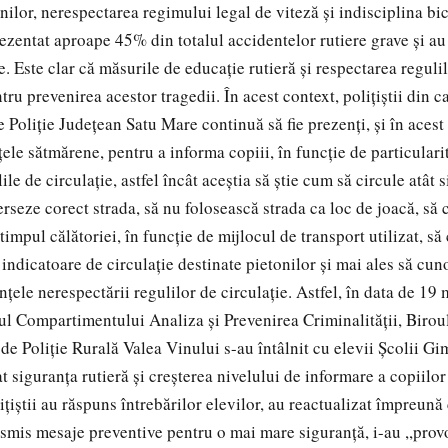
nilor, nerespectarea regimului legal de viteză și indisciplina bic
rezentat aproape 45% din totalul accidentelor rutiere grave și au
 Este clar că măsurile de educație rutieră și respectarea regulil
tru prevenirea acestor tragedii. În acest context, polițiștii din c
 Poliție Județean Satu Mare continuă să fie prezenți, și în acest 
țele sătmărene, pentru a informa copiii, în funcție de particularit
ile de circulație, astfel încât aceștia să știe cum să circule atât s
erseze corect strada, să nu folosească strada ca loc de joacă, să
impul călătoriei, în funcție de mijlocul de transport utilizat, s
indicatoare de circulație destinate pietonilor și mai ales să cun
țele nerespectării regulilor de circulație. Astfel, în data de 19 m
drul Compartimentului Analiza și Prevenirea Criminalității, Birou
 de Poliție Rurală Valea Vinului s-au întâlnit cu elevii Școlii G
 siguranța rutieră și creșterea nivelului de informare a copiilor
țiștii au răspuns întrebărilor elevilor, au reactualizat împreună 
ansmis mesaje preventive pentru o mai mare siguranță, i-au ,,prov