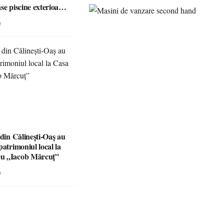
se piscine exterioare
n Maramureș, ideale
e
scapadă de vară
 din Călinești-Oaș au
patrimoniul local la
u „Iacob Mărcuț”
e