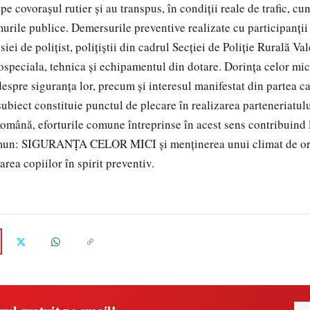
 pe covorașul rutier și au transpus, în condiții reale de trafic, cu
urile publice. Demersurile preventive realizate cu participanții 
ei de polițist, polițiștii din cadrul Secției de Poliție Rurală Va
ospeciala, tehnica și echipamentul din dotare. Dorința celor mici
despre siguranța lor, precum și interesul manifestat din partea c
 subiect constituie punctul de plecare în realizarea parteneriatulu
Română, eforturile comune întreprinse în acest sens contribuind 
mun: SIGURANȚA CELOR MICI și menținerea unui climat de ord
rea copiilor în spirit preventiv.