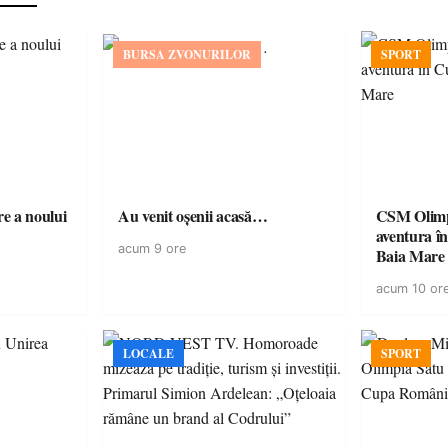
BURSA ZVONURILOR
SPORT
e a noului
Au venit oșenii acasă…
CSM Olimp
aventura în Cupa României la
acum 9 ore
Baia Mare
acum 10 or
LOCALE
SPORT