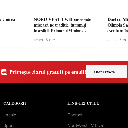
u Unirea
NORD VEST TV. Homoroade
Duel cu Mi
mizează pe tradiție, turism și
Olimpia Sa
investiții. Primarul Simion
aventura î
Ardelean: „Oțeloaia rămâne un
Baia Mare
acum 15 ore
acum 15 or
brand al Codrului”
Primește ziarul gratuit pe email!
Abonează-te
CATEGORII
LINK-URI UTILE
Locale
Contact
Sport
Nord-Vest TV Live