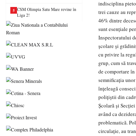
va juca în Liga a II-a
indisciplina pieto
CSM Olimpia Satu Mare revine în
5
trei cauze au rep
Liga 2!
46% dintre decese.
sunt esențiale pen
Inspectoratului de
școlare și grădini
cu privire la regul
grup, cum să trav
de comportare în t
semnificația unor 
înțeleagă consecin
polițiștii din ca
Școlară și Secției
având ca deziderat
problematică. Poli
circulație, au tr