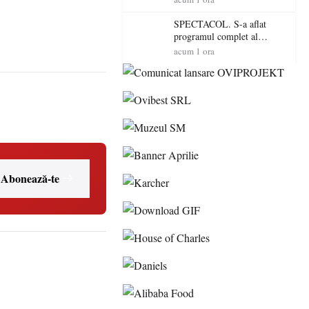
EMAA urcă pe scenă
SPECTACOL. S-a aflat
programul complet al
Sărbătorii Castanelor 2026!
acum 1 ora
Andra, Paraziții, Irina
Rimes, Killa Fonic, Zdob și
Zdub și Fuego vin la Baia
Mare
Abonează-te