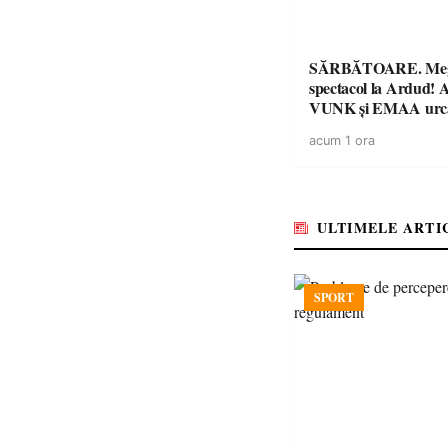
SĂRBĂTOARE. Me
spectacol la Ardud
VUNK și EMAA urcă
acum 1 ora
ULTIMELE ARTI
SPORT