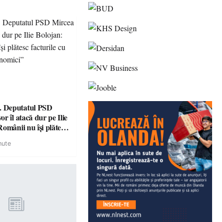
 Deputatul PSD
r îl atacă dur pe Ilie
omânii nu își plătesc
 indicatori
nute