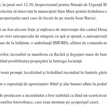
, în jurul orei 12.30, Inspectoratul pentru Situații de Urgență 
solicitat să intervină în municipiul Satu Mare pentru lichidarea
acoperișului unei case de locuit de pe starda Ioan Slavici.
ii au fost alocate forțe și mijloace de intervenție din cadrul Det
e (trei autospeciale de stingere cu apă și spumă, o autospecial
lvare de la înălțime, o ambulanță SMURD), alături de comanda uni
rilor, incendiul se manifesta cu flacără și degajare mare de fum 
tând posibilitatea propagării la întreaga locuință.
venit prompt, localizând și lichidând incendiul în limitele găsit
pe o suprafață de aproximativ 80m² și alte bunuri aflate în podul
 producere a incendiului a fost stabilită ca fiind un scurtcircuit
ourilor fotovoltaice, care erau montate pe acoperișul casei.