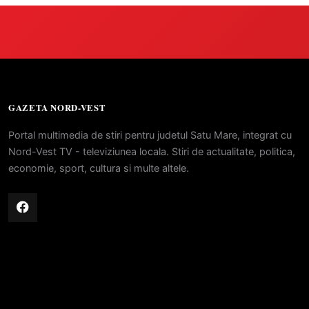
GAZETA NORD-VEST
Portal multimedia de stiri pentru judetul Satu Mare, integrat cu
Nord-Vest TV - televiziunea locala. Stiri de actualitate, politica,
economie, sport, cultura si multe altele.