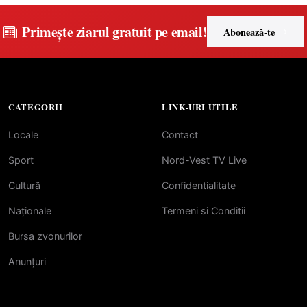
Primește ziarul gratuit pe email!
Abonează-te
CATEGORII
LINK-URI UTILE
Locale
Contact
Sport
Nord-Vest TV Live
Cultură
Confidentialitate
Naționale
Termeni si Conditii
Bursa zvonurilor
Anunțuri