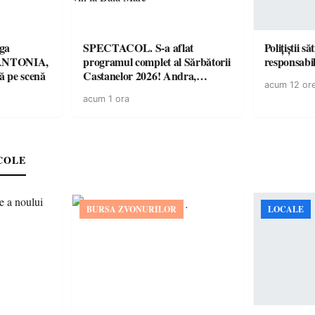
ga
SPECTACOL. S-a aflat
Polițiștii s
! ANTONIA,
programul complet al Sărbătorii
 pe scenă
Castanelor 2026! Andra,
acum 12 or
Paraziții, Irina Rimes, Killa
acum 1 ora
Fonic, Zdob și Zdub și Fuego
vin la Baia Mare
COLE
BURSA ZVONURILOR
LOCALE