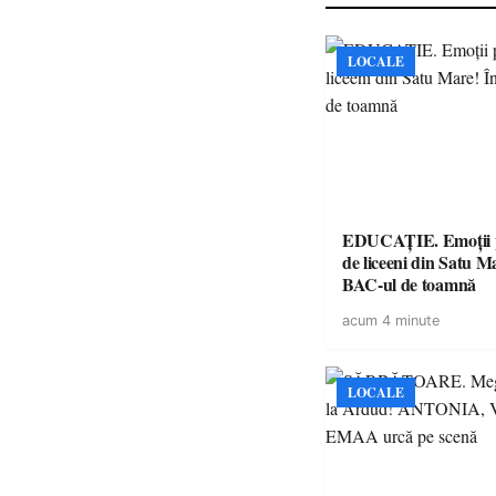
LOCALE
EDUCAȚIE. Emoții p
de liceeni din Satu M
BAC-ul de toamnă
acum 4 minute
LOCALE