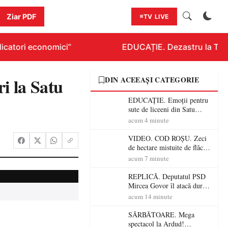
Ziar PDF
TV LIVE
catori economici”
EDUCAȚIE. Dezastru la Titlur
i la Satu
DIN ACEEAȘI CATEGORIE
EDUCAȚIE. Emoții pentru
sute de liceeni din Satu
Mare! Începe BAC-ul de
acum 4 minute
toamnă
VIDEO. COD ROȘU. Zeci
de hectare mistuite de flăcări
în Satu Mare! Pompierii au
acum 7 minute
dus o luptă
contracronometru pentru a
REPLICĂ. Deputatul PSD
salva o pădure de la dezastru
Mircea Govor îl atacă dur
pe Ilie Bolojan: „Românii
acum 14 minute
nu își plătesc facturile cu
indicatori economici”
SĂRBĂTOARE. Mega
spectacol la Ardud!