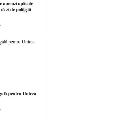
e amenzi aplicate
ră zi de polițiștii
e
gală pentru Unirea
e