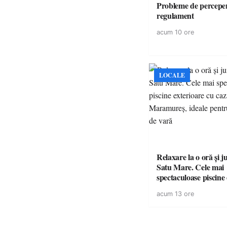
Probleme de perceper
regulament
acum 10 ore
LOCALE
Relaxare la o oră și 
Satu Mare. Cele mai
spectaculoase piscine
cu cazare din Maramureș,
acum 13 ore
pentru o escapadă de