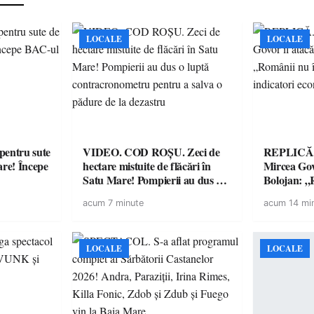
LOCALE
LOCALE
entru sute
VIDEO. COD ROȘU. Zeci de
REPLICĂ.
are! Începe
hectare mistuite de flăcări în
Mircea Govo
Satu Mare! Pompierii au dus o
Bolojan: „R
luptă contracronometru pentru
facturile cu
acum 7 minute
acum 14 mi
a salva o pădure de la dezastru
economici”
LOCALE
LOCALE