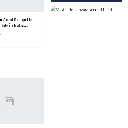
ătmăreni fac apel la
responsabilitate în trafic…
e