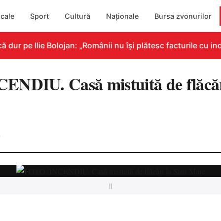
cale
Sport
Cultură
Naționale
Bursa zvonurilor
r pe Ilie Bolojan: „Românii nu își plătesc facturile cu indi
NDIU. Casă mistuită de flăcăr
0
||