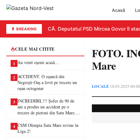
Acasă
Lo
REPLICĂ. Deputatul PSD Mircea Govor îl atacă du
BREAKING
FOTO. INCE
CELE MAI CITITE
Mare
Au venit oșenii acasă…
1
ACCIDENT. O oșancă din
2
Negrești-Oaș a lovit pe trecere un
LOCALE
18.03.2025 00:0
•
oșan octogenar
INCREDIBIL!!! Șofer de 90 de
3
ani a produs un accident pe o
trecere de pietoni din Satu Mare. O
femeie a ajuns la spital
CSM Olimpia Satu Mare revine în
4
Liga 2!