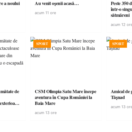
e a noului
Au venit oșenii acasă…
Peste 350 d
într-o singu
acum 11 ore
sătmăreni
acum 12 or
SPORT
SPORT
jumătate de
CSM Olimpia Satu Mare începe
Amical de 
aventura în Cupa României la
Tășnad
 exterioare
Baia Mare
acum 13 or
 ideale
acum 13 ore
 vară