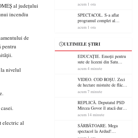
ANTONIA, VUNK și
acum 1 ora
SOMEȘ al județului
EMAA urcă pe scenă
 unui incendiu
SPECTACOL. S-a aflat
programul complet al
Sărbătorii Castanelor 2026!
acum 1 ora
Andra, Paraziții, Irina
așamentului de
Rimes, Killa Fonic, Zdob și
Zdub și Fuego vin la Baia
ULTIMELE ȘTIRI
ă pentru
Mare
tății.
EDUCAȚIE. Emoții pentru
sute de liceeni din Satu
Mare! Începe BAC-ul de
acum 4 minute
la nivelul
toamnă
VIDEO. COD ROȘU. Zeci
de hectare mistuite de flăcări
în Satu Mare! Pompierii au
acum 7 minute
e.
dus o luptă
contracronometru pentru a
REPLICĂ. Deputatul PSD
salva o pădure de la dezastru
 casei.
Mircea Govor îl atacă dur
pe Ilie Bolojan: „Românii
acum 14 minute
nu își plătesc facturile cu
 electric al
indicatori economici”
SĂRBĂTOARE. Mega
spectacol la Ardud!
ANTONIA, VUNK și
acum 1 ora