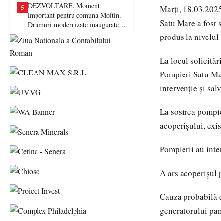
DEZVOLTARE. Moment
5
Marți, 18.03.2025
important pentru comuna Moftin.
Satu Mare a fost 
Drumuri modernizate inaugurate în
prezența autorităților județene
produs la nivelul 
La locul solicităr
Pompieri Satu Mar
intervenție și sa
La sosirea pompie
acoperișului, exis
Pompierii au inter
A ars acoperișul 
Cauza probabilă de
generatorului pan