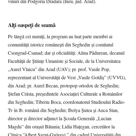
vinuri din Podgoria Dradara (Ineu, jud. Arad).
Alți oaspeți de seamă
Pe lângă cei numiți, la program au luat parte membri ai
comunităţii istorice româneşti din Seghedin şi comitatul
Csongrad-Csanad; dar şi oficialităţi: Alina Pădurean, decanul
Facultății de Științe Umaniste și Sociale, de la Universitatea
„Aurel Vlaicu” din Arad (UAV); pr. prof. Vasile Pop,
reprezentant al Universității de Vest „Vasile Goldiș” (UVVG),
din Arad; pr. Aurel Becan, protopop ortodox de Seghedin;
Ştefan Crâsta, preşedintele Asociaţiei Culturale a Românilor
din Seghedin; Tiberiu Boca, coordonatorul Studioului Radio-
Tv în lb. română din Seghedin; Ibolya Șutea și Anca Stan,
director și director adjunct la Școala Generală „Lucian
Magdu” din orașul Bătania; Lidia Hațegan, cercetător la
Clinica ”Albert Szent-Györgyi ” din cadrul Universității din