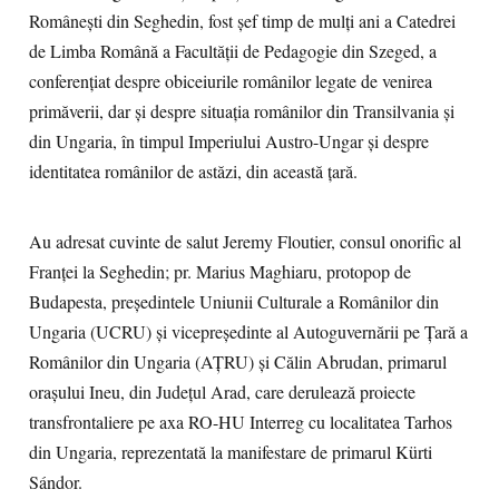
Românești din Seghedin, fost șef timp de mulți ani a Catedrei
de Limba Română a Facultății de Pedagogie din Szeged, a
conferențiat despre obiceiurile românilor legate de venirea
primăverii, dar și despre situația românilor din Transilvania și
din Ungaria, în timpul Imperiului Austro-Ungar și despre
identitatea românilor de astăzi, din această țară.
Au adresat cuvinte de salut Jeremy Floutier, consul onorific al
Franței la Seghedin; pr. Marius Maghiaru, protopop de
Budapesta, președintele Uniunii Culturale a Românilor din
Ungaria (UCRU) și vicepreședinte al Autoguvernării pe Țară a
Românilor din Ungaria (AȚRU) și Călin Abrudan, primarul
orașului Ineu, din Județul Arad, care derulează proiecte
transfrontaliere pe axa RO-HU Interreg cu localitatea Tarhos
din Ungaria, reprezentată la manifestare de primarul Kürti
Sándor.