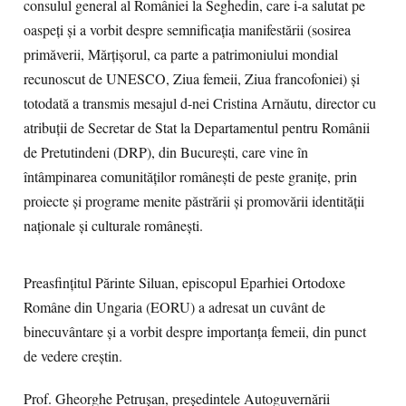
consulul general al României la Seghedin, care i-a salutat pe
oaspeți și a vorbit despre semnificația manifestării (sosirea
primăverii, Mărțișorul, ca parte a patrimoniului mondial
recunoscut de UNESCO, Ziua femeii, Ziua francofoniei) și
totodată a transmis mesajul d-nei Cristina Arnăutu, director cu
atribuții de Secretar de Stat la Departamentul pentru Românii
de Pretutindeni (DRP), din București, care vine în
întâmpinarea comunităților românești de peste granițe, prin
proiecte și programe menite păstrării și promovării identității
naționale și culturale românești.
Preasfințitul Părinte Siluan, episcopul Eparhiei Ortodoxe
Române din Ungaria (EORU) a adresat un cuvânt de
binecuvântare și a vorbit despre importanța femeii, din punct
de vedere creștin.
Prof. Gheorghe Petrușan, președintele Autoguvernării