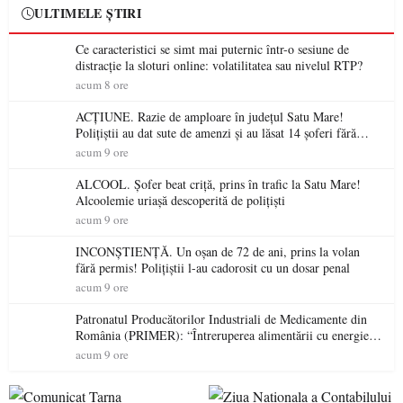
ULTIMELE ȘTIRI
Ce caracteristici se simt mai puternic într-o sesiune de
distracție la sloturi online: volatilitatea sau nivelul RTP?
acum 8 ore
ACȚIUNE. Razie de amploare în județul Satu Mare!
Polițiștii au dat sute de amenzi și au lăsat 14 șoferi fără
permis într-o singură zi
acum 9 ore
ALCOOL. Șofer beat criță, prins în trafic la Satu Mare!
Alcoolemie uriașă descoperită de polițiști
acum 9 ore
INCONȘTIENȚĂ. Un oșan de 72 de ani, prins la volan
fără permis! Polițiștii l-au cadorosit cu un dosar penal
acum 9 ore
Patronatul Producătorilor Industriali de Medicamente din
România (PRIMER): “Întreruperea alimentării cu energie
electrică a fabricilor de medicamente va pune în pericol
acum 9 ore
accesul pacienților la medicamente esențiale