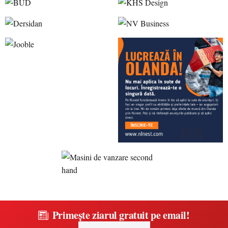
Primește ziarul gratuit pe email!