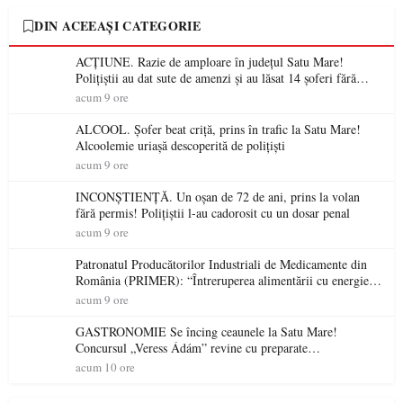
DIN ACEEAȘI CATEGORIE
ACȚIUNE. Razie de amploare în județul Satu Mare!
Polițiștii au dat sute de amenzi și au lăsat 14 șoferi fără
permis într-o singură zi
acum 9 ore
ALCOOL. Șofer beat criță, prins în trafic la Satu Mare!
Alcoolemie uriașă descoperită de polițiști
acum 9 ore
INCONȘTIENȚĂ. Un oșan de 72 de ani, prins la volan
fără permis! Polițiștii l-au cadorosit cu un dosar penal
acum 9 ore
Patronatul Producătorilor Industriali de Medicamente din
România (PRIMER): “Întreruperea alimentării cu energie
electrică a fabricilor de medicamente va pune în pericol
acum 9 ore
accesul pacienților la medicamente esențiale
GASTRONOMIE Se încing ceaunele la Satu Mare!
Concursul „Veress Ádám” revine cu preparate
spectaculoase, premii și un jurat de renume
acum 10 ore