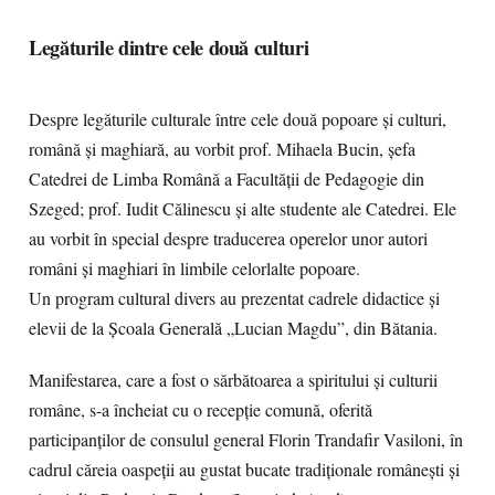
Legăturile dintre cele două culturi
Despre legăturile culturale între cele două popoare și culturi,
română și maghiară, au vorbit prof. Mihaela Bucin, șefa
Catedrei de Limba Română a Facultății de Pedagogie din
Szeged; prof. Iudit Călinescu și alte studente ale Catedrei. Ele
au vorbit în special despre traducerea operelor unor autori
români și maghiari în limbile celorlalte popoare.
Un program cultural divers au prezentat cadrele didactice și
elevii de la Școala Generală „Lucian Magdu”, din Bătania.
Manifestarea, care a fost o sărbătoarea a spiritului și culturii
române, s-a încheiat cu o recepție comună, oferită
participanților de consulul general Florin Trandafir Vasiloni, în
cadrul căreia oaspeții au gustat bucate tradiționale românești și