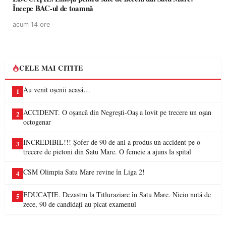
Începe BAC-ul de toamnă
acum 14 ore
CELE MAI CITITE
Au venit oșenii acasă…
1
ACCIDENT. O oșancă din Negrești-Oaș a lovit pe trecere un oșan
2
octogenar
INCREDIBIL!!! Șofer de 90 de ani a produs un accident pe o
3
trecere de pietoni din Satu Mare. O femeie a ajuns la spital
CSM Olimpia Satu Mare revine în Liga 2!
4
EDUCAȚIE. Dezastru la Titluraziare în Satu Mare. Nicio notă de
5
zece, 90 de candidați au picat examenul