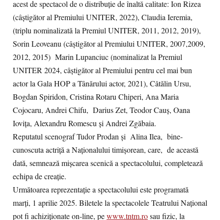
acest de spectacol de o distribuție de înaltă calitate: Ion Rizea
(câștigător al Premiului UNITER, 2022), Claudia Ieremia,
(triplu nominalizată la Premiul UNITER, 2011, 2012, 2019),
Sorin Leoveanu (câștigător al Premiului UNITER, 2007,2009,
2012, 2015) Marin Lupanciuc (nominalizat la Premiul
UNITER 2024, câștigător al Premiului pentru cel mai bun
actor la Gala HOP a Tânărului actor, 2021), Cǎtălin Ursu,
Bogdan Spiridon, Cristina Rotaru Chiperi, Ana Maria
Cojocaru, Andrei Chifu, Darius Zet, Teodor Cauș, Oana
Iovița, Alexandru Romescu și Andrei Zgăbaia.
Reputatul scenograf Tudor Prodan și Alina Ilea, bine-
cunoscuta actriță a Naționalului timișorean, care, de această
dată, semnează mișcarea scenică a spectacolului, completează
echipa de creație.
Următoarea reprezentație a spectacolului este programată
marți, 1 aprilie 2025. Biletele la spectacolele Teatrului Național
pot fi achiziționate on-line, pe
www.tntm.ro
sau fizic, la