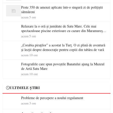
Peste 350 de amenzi aplicate într-o singură zi de polițiștii
sătmăreni
acum 5 ore
Relaxare la o oră și jumătate de Satu Mare. Cele mai
spectaculoase piscine exterioare cu cazare din Maramureș,
ideale pentru o escapadă de vară
acum 5 ore
„Corabia piraților” a acostat la Turț. O zi plină de aventură
și lecții despre democrație pentru copiii din tabăra de vară
acum 10 ore
Fotografiile care spun poveștile Banatului ajung la Muzeul
de Artă Satu Mare
acum 10 ore
ULTIMELE ȘTIRI
Probleme de percepere a noului regulament
acum 3 ore