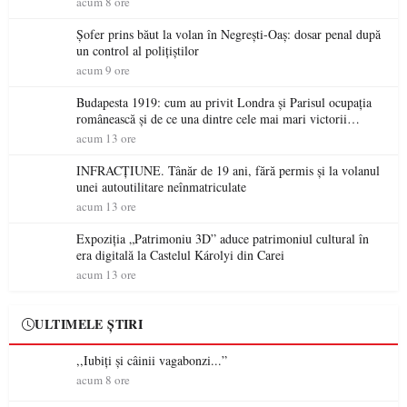
acum 8 ore
Șofer prins băut la volan în Negrești-Oaș: dosar penal după
un control al polițiștilor
acum 9 ore
Budapesta 1919: cum au privit Londra și Parisul ocupația
românească și de ce una dintre cele mai mari victorii
militare ale României a devenit o controversă diplomatică
acum 13 ore
europeană ( partea a II-a)
INFRACȚIUNE. Tânăr de 19 ani, fără permis și la volanul
unei autoutilitare neînmatriculate
acum 13 ore
Expoziția „Patrimoniu 3D” aduce patrimoniul cultural în
era digitală la Castelul Károlyi din Carei
acum 13 ore
ULTIMELE ȘTIRI
,,Iubiți și câinii vagabonzi...”
acum 8 ore