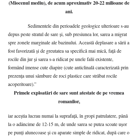
(Miocenul mediu), de acum aproximativ 20-22 milioane de
ani.
Sedimentele din perioadele geologice ulterioare s-au
depus peste stratul de sare şi, sub presiunea lor, sarea a migrat
spre zonele marginale ale bazinului. Această deplasare a sării a
fost favorizată şi de greutatea sa specifică mai mică, faţă de
rocile din jur şi sarea s-a ridicat pe unele falii existente,
formând imense cute diapire (cute anticlinală caracterizată prin
prezența unui sâmbure de roci plastice care străbat rocile
acoperitoare).”
Primele exploatări de sare sunt atestate de pe vremea
romanilor,
iar aceștia lucrau numai la suprafață, în gropi patrulatere, până
la o adâncime de 12-15 m, de unde sarea se putea scoate ușor
pe punți alunecoase și cu aparate simple de ridicat, după care o