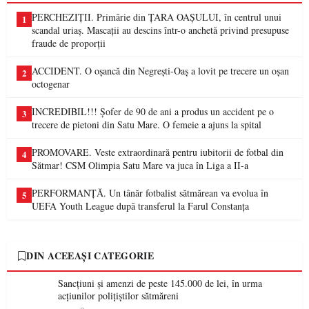
PERCHEZIȚII. Primărie din ȚARA OAȘULUI, în centrul unui
1
scandal uriaș. Mascații au descins într-o anchetă privind presupuse
fraude de proporții
ACCIDENT. O oșancă din Negrești-Oaș a lovit pe trecere un oșan
2
octogenar
INCREDIBIL!!! Șofer de 90 de ani a produs un accident pe o
3
trecere de pietoni din Satu Mare. O femeie a ajuns la spital
PROMOVARE. Veste extraordinară pentru iubitorii de fotbal din
4
Sătmar! CSM Olimpia Satu Mare va juca în Liga a II-a
PERFORMANȚĂ. Un tânăr fotbalist sătmărean va evolua în
5
UEFA Youth League după transferul la Farul Constanța
DIN ACEEAȘI CATEGORIE
Sancțiuni și amenzi de peste 145.000 de lei, în urma
acțiunilor polițiștilor sătmăreni