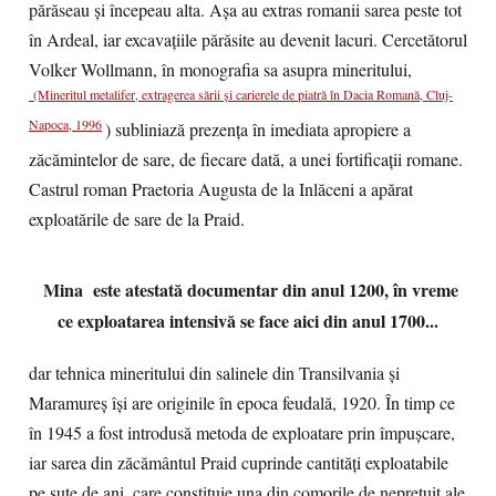
părăseau și începeau alta. Așa au extras romanii sarea peste tot
în Ardeal, iar excavațiile părăsite au devenit lacuri. Cercetătorul
Volker Wollmann, în monografia sa asupra mineritului,
(Mineritul metalifer, extragerea sării și carierele de piatră în Dacia Romană, Cluj-
Napoca, 1996
) subliniază prezența în imediata apropiere a
zăcămintelor de sare, de fiecare dată, a unei fortificații romane.
Castrul roman Praetoria Augusta de la Inlăceni a apărat
exploatările de sare de la Praid.
Mina este atestată documentar din anul 1200, în vreme
ce exploatarea intensivă se face aici din anul 1700...
dar tehnica mineritului din salinele din Transilvania și
Maramureș își are originile în epoca feudală, 1920. În timp ce
în 1945 a fost introdusă metoda de exploatare prin împușcare,
iar sarea din zăcământul Praid cuprinde cantităţi exploatabile
pe sute de ani, care constituie una din comorile de nepreţuit ale