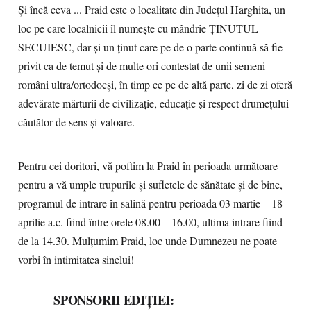
Și încă ceva ... Praid este o localitate din Județul Harghita, un
loc pe care localnicii îl numește cu mândrie ȚINUTUL
SECUIESC, dar și un ținut care pe de o parte continuă să fie
privit ca de temut și de multe ori contestat de unii semeni
români ultra/ortodocși, în timp ce pe de altă parte, zi de zi oferă
adevărate mărturii de civilizație, educație și respect drumețului
căutător de sens și valoare.
Pentru cei doritori, vă poftim la Praid în perioada următoare
pentru a vă umple trupurile și sufletele de sănătate și de bine,
programul de intrare în salină pentru perioada 03 martie – 18
aprilie a.c. fiind între orele 08.00 – 16.00, ultima intrare fiind
de la 14.30. Mulțumim Praid, loc unde Dumnezeu ne poate
vorbi în intimitatea sinelui!
SPONSORII EDIȚIEI: