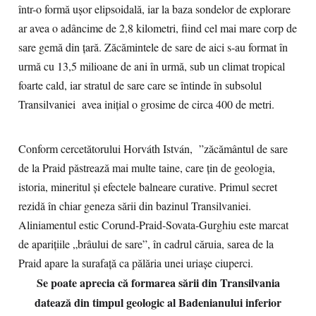
într-o formă ușor elipsoidală, iar la baza sondelor de explorare
ar avea o adâncime de 2,8 kilometri, fiind cel mai mare corp de
sare gemă din țară. Zăcămintele de sare de aici s-au format în
urmă cu 13,5 milioane de ani în urmă, sub un climat tropical
foarte cald, iar stratul de sare care se întinde în subsolul
Transilvaniei avea inițial o grosime de circa 400 de metri.
Conform cercetătorului Horváth István, ”zăcământul de sare
de la Praid păstrează mai multe taine, care ţin de geologia,
istoria, mineritul şi efectele balneare curative. Primul secret
rezidă în chiar geneza sării din bazinul Transilvaniei.
Aliniamentul estic Corund-Praid-Sovata-Gurghiu este marcat
de apariţiile „brâului de sare”, în cadrul căruia, sarea de la
Praid apare la surafaţă ca pălăria unei uriaşe ciuperci.
Se poate aprecia că formarea sării din Transilvania
datează din timpul geologic al Badenianului inferior