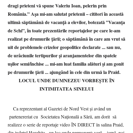
dragi prieteni vă spune Valeriu Ioan, pelerin prin
România.” Așa mi-am salutat prietenii – cititori în această
ultimă săptămână de vacanță a elevilor, botezată ”Vacanța
de Schi”, în toate prezentările reportajelor pe care le-am
realizat pe drumurile țării; o săptămână în care am vrut să
uit de problemele crizelor geopolitice declarate ... sau nu,
de urâciunile tertipurilor și aranjamentelor din spatele
ușilor semi/închise ... mi-am luat familia alături și am gonit
pe drumurile țării ... ajungând în cele din urmă la Praid.
LOCUL UNDE DUMNEZEU VORBEȘTE ÎN
INTIMITATEA SINELUI
Ca reprezentant al Gazetei de Nord Vest și având un
partenereriat cu Societatea Naţională a Sării, am dorit să
realizez o serie de reportaje video ÎN DIRECT în salina Praid,
din județul Harghita, un loc unde permanent: vară – iarnă, noi