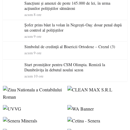
Sancțiuni și amenzi de peste 145.000 de lei, în urma
acțiunilor polițiștilor sătmăreni
acum 8 ore
Șofer prins băut la volan în Negrești-Oaș: dosar penal după
un control al polițiștilor
acum 9 ore
Simbolul de credinţă al Bisericii Ortodoxe – Crezul (3)
acum 9 ore
Start promițător pentru CSM Olimpia. Remiză la
Dumbrăvița în debutul noului sezon
acum 10 ore