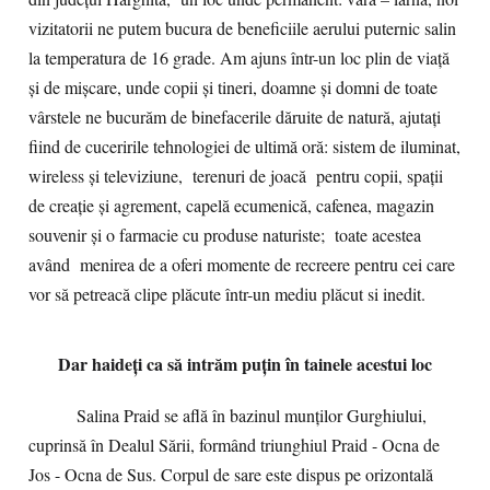
vizitatorii ne putem bucura de beneficiile aerului puternic salin
la temperatura de 16 grade. Am ajuns într-un loc plin de viață
și de mișcare, unde copii și tineri, doamne și domni de toate
vârstele ne bucurăm de binefacerile dăruite de natură, ajutați
fiind de cuceririle tehnologiei de ultimă oră: sistem de iluminat,
wireless şi televiziune, terenuri de joacă pentru copii, spaţii
de creaţie şi agrement, capelă ecumenică, cafenea, magazin
souvenir şi o farmacie cu produse naturiste; toate acestea
având menirea de a oferi momente de recreere pentru cei care
vor să petreacă clipe plăcute într-un mediu plăcut si inedit.
Dar haideți ca să intrăm puțin în tainele acestui loc
Salina Praid se află în bazinul munților Gurghiului,
cuprinsă în Dealul Sării, formând triunghiul Praid - Ocna de
Jos - Ocna de Sus. Corpul de sare este dispus pe orizontală