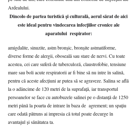
Ardealului.
Dincolo de partea turistică și culturală, aerul sărat de aici
este ideal pentru vindecarea infecțiilor cronice ale
aparatului respirator:
amigdalite, sinuzite, astm bronșic, bronșite astmatiforme,
diverse forme de alergii, oboseală sau stare de nervi. Cu toate
acestea, cei care suferă de tuberculoză, claustrofobie, tensiune
mare sau boli acute respiratorii ar fi bine să nu intre în salină,
pentru că aceste afecțiuni ar putea să se agraveze. Salina se află
la o adâncime de 120 metri de la suprafață, iar transportul
persoanelor se face cu autobuzele salinei pe o distanță de 1250
metri până la poarta de intrare în baza de agrement; un spațiu
care odată pătruns ai impresia că totul poate decurge în
avantajul și sănătatea ta.