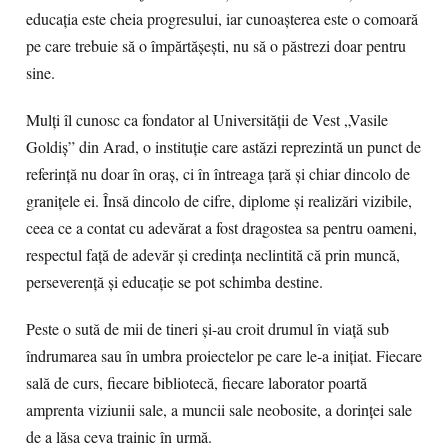
educația este cheia progresului, iar cunoașterea este o comoară
pe care trebuie să o împărtășești, nu să o păstrezi doar pentru
sine.
Mulți îl cunosc ca fondator al Universității de Vest „Vasile
Goldiș” din Arad, o instituție care astăzi reprezintă un punct de
referință nu doar în oraș, ci în întreaga țară și chiar dincolo de
granițele ei. Însă dincolo de cifre, diplome și realizări vizibile,
ceea ce a contat cu adevărat a fost dragostea sa pentru oameni,
respectul față de adevăr și credința neclintită că prin muncă,
perseverență și educație se pot schimba destine.
Peste o sută de mii de tineri și-au croit drumul în viață sub
îndrumarea sau în umbra proiectelor pe care le-a inițiat. Fiecare
sală de curs, fiecare bibliotecă, fiecare laborator poartă
amprenta viziunii sale, a muncii sale neobosite, a dorinței sale
de a lăsa ceva trainic în urmă.