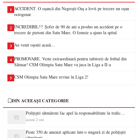
ACCIDENT. O oșancă din Negrești-Oaș a lovit pe trecere un oșan
1
octogenar
INCREDIBIL!!! Șofer de 90 de ani a produs un accident pe o
2
trecere de pietoni din Satu Mare. O femeie a ajuns la spital
Au venit oșenii acasă…
3
PROMOVARE. Veste extraordinară pentru iubitorii de fotbal din
4
Sătmar! CSM Olimpia Satu Mare va juca în Liga a II-a
CSM Olimpia Satu Mare revine în Liga 2!
5
DIN ACEEAȘI CATEGORIE
Polițiștii sătmăreni fac apel la responsabilitate în trafic…
acum 2 ore
Peste 350 de amenzi aplicate într-o singură zi de polițiștii
sătmăreni