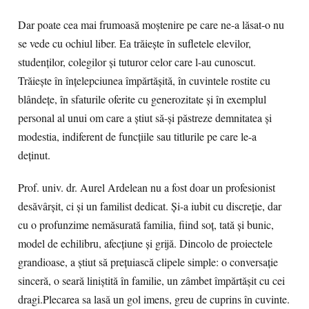
Dar poate cea mai frumoasă moștenire pe care ne-a lăsat-o nu
se vede cu ochiul liber. Ea trăiește în sufletele elevilor,
studenților, colegilor și tuturor celor care l-au cunoscut.
Trăiește în înțelepciunea împărtășită, în cuvintele rostite cu
blândețe, în sfaturile oferite cu generozitate și în exemplul
personal al unui om care a știut să-și păstreze demnitatea și
modestia, indiferent de funcțiile sau titlurile pe care le-a
deținut.
Prof. univ. dr. Aurel Ardelean nu a fost doar un profesionist
desăvârșit, ci și un familist dedicat. Și-a iubit cu discreție, dar
cu o profunzime nemăsurată familia, fiind soț, tată și bunic,
model de echilibru, afecțiune și grijă. Dincolo de proiectele
grandioase, a știut să prețuiască clipele simple: o conversație
sinceră, o seară liniștită în familie, un zâmbet împărtășit cu cei
dragi.Plecarea sa lasă un gol imens, greu de cuprins în cuvinte.