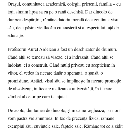
Orașul, comunitatea academică, colegii, prietenii, familia – cu
toții simțim lipsa sa ca pe o rană deschisă. Dar dincolo de
durerea despărțirii, rămâne datoria morală de a continua visul
său, de a păstra vie flacăra cunoașterii și a respectului față de
educație.
Profesorul Aurel Ardelean a fost un deschizător de drumuri.
Când alții se temeau să viseze, el a îndrăznit. Când alții se
îndoiau, el a construit. Când mulți priveau cu scepticism în
viitor, el vedea în fiecare tânăr o speranță, o șansă, o
promisiune. Astăzi, visul său se împlinește în fiecare promoție
de absolvenți, în fiecare realizare a universității, în fiecare
zâmbet al celor pe care i-a ajutat.
De acolo, din lumea de dincolo, știm că ne veghează, iar noi îi
vom păstra vie amintirea. În loc de prezența fizică, rămâne
exemplul său, cuvintele sale, faptele sale. Rămâne tot ce a zidit