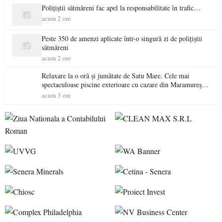
Polițiștii sătmăreni fac apel la responsabilitate în trafic…
acum 2 ore
Peste 350 de amenzi aplicate într-o singură zi de polițiștii
sătmăreni
acum 2 ore
Relaxare la o oră și jumătate de Satu Mare. Cele mai
spectaculoase piscine exterioare cu cazare din Maramureș,
ideale pentru o escapadă de vară
acum 3 ore