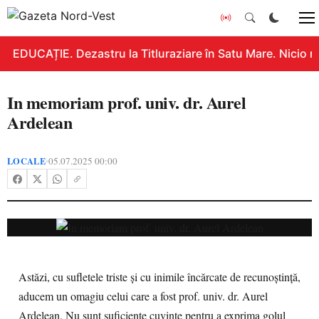
EDUCAȚIE. Dezastru la Titluraziare în Satu Mare. Nicio n
In memoriam prof. univ. dr. Aurel
Ardelean
LOCALE
05.07.2025 00:00
•
Astăzi, cu sufletele triste și cu inimile încărcate de recunoștință,
aducem un omagiu celui care a fost prof. univ. dr. Aurel
Ardelean. Nu sunt suficiente cuvinte pentru a exprima golul