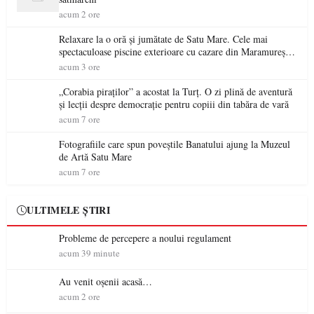
acum 2 ore
Relaxare la o oră și jumătate de Satu Mare. Cele mai
spectaculoase piscine exterioare cu cazare din Maramureș,
ideale pentru o escapadă de vară
acum 3 ore
„Corabia piraților” a acostat la Turț. O zi plină de aventură
și lecții despre democrație pentru copiii din tabăra de vară
acum 7 ore
Fotografiile care spun poveștile Banatului ajung la Muzeul
de Artă Satu Mare
acum 7 ore
ULTIMELE ȘTIRI
Probleme de percepere a noului regulament
acum 39 minute
Au venit oșenii acasă…
acum 2 ore