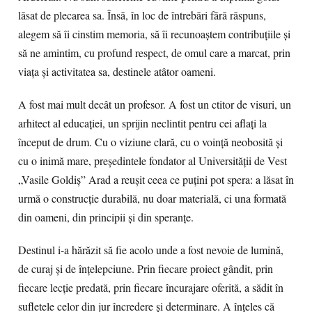
lăsat de plecarea sa. Însă, în loc de întrebări fără răspuns,
alegem să îi cinstim memoria, să îi recunoaștem contribuțiile și
să ne amintim, cu profund respect, de omul care a marcat, prin
viața și activitatea sa, destinele atâtor oameni.
A fost mai mult decât un profesor. A fost un ctitor de visuri, un
arhitect al educației, un sprijin neclintit pentru cei aflați la
început de drum. Cu o viziune clară, cu o voință neobosită și
cu o inimă mare, președintele fondator al Universității de Vest
„Vasile Goldiș” Arad a reușit ceea ce puțini pot spera: a lăsat în
urmă o construcție durabilă, nu doar materială, ci una formată
din oameni, din principii și din speranțe.
Destinul i-a hărăzit să fie acolo unde a fost nevoie de lumină,
de curaj și de înțelepciune. Prin fiecare proiect gândit, prin
fiecare lecție predată, prin fiecare încurajare oferită, a sădit în
sufletele celor din jur încredere și determinare. A înțeles că