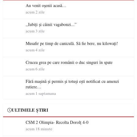
Au venit oșenii acasă…
acum 2 zile
,,Iubiți și câinii vagabonzi...”
acum 3 zile
Musafir pe timp de caniculă. Să fie bere, nu kilowați!
acum 4 zile
Crucea grea pe care românii o duc singuri în spate
acum 6 zile
Fără mașină și permis și totuși ești notificat cu amenzi
rutiere…
acum 1 saptamana
ULTIMELE ȘTIRI
CSM 2 Olimpia- Recolta Dorolț 4-0
acum 18 minute