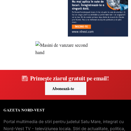
Primește ziarul gratuit pe email!
Abonează-te
GAZETA NORD-VEST
Portal multimedia de stiri pentru judetul Satu Mare, integrat cu
Nord-Vest TV - televiziunea locala. Stiri de actualitate, politica,