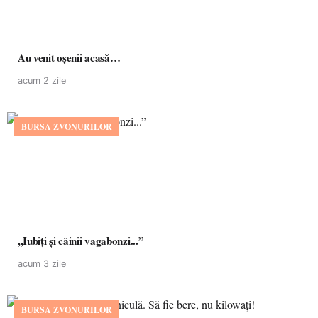
Au venit oșenii acasă…
acum 2 zile
BURSA ZVONURILOR
,,Iubiți și câinii vagabonzi...”
acum 3 zile
BURSA ZVONURILOR