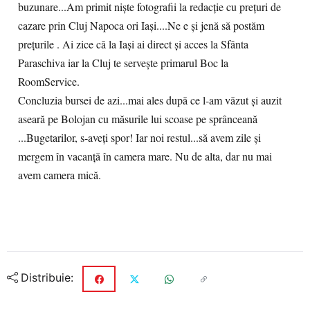
buzunare...Am primit niște fotografii la redacție cu prețuri de
cazare prin Cluj Napoca ori Iași....Ne e și jenă să postăm
prețurile . Ai zice că la Iași ai direct și acces la Sfânta
Paraschiva iar la Cluj te servește primarul Boc la
RoomService.
Concluzia bursei de azi...mai ales după ce l-am văzut și auzit
aseară pe Bolojan cu măsurile lui scoase pe sprânceană
...Bugetarilor, s-aveți spor! Iar noi restul...să avem zile și
mergem în vacanță în camera mare. Nu de alta, dar nu mai
avem camera mică.
Distribuie: