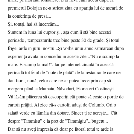
premierul Bolojan ne-a stricat ziua cu apariția lui de aseară de
la conferința de presă...
Și, totuși, hai să încercăm...
Suntem în luna lui cuptor și , așa cum îi stă bine acestei
perioade , temperaturile trec bine peste 30 de grade. Și totul
frige, arde în jurul nostru...Și vorba unui amic sătmărean după
experiența avută în concediu în aceste zile...”Nu e scump la
mare. E scump la mal!”. Iar pe internet circulă în această
perioadă tot felul de ”note de plată” de la restaurante care ne
dau fiori , nouă, celor care ne-ar putea trece prin cap să
mergem până la Mamaia, Năvodari, Eforie ori Costinești.
Vă lăsăm plăcerea să descoperiți cât poate să coste o porție de
cartofi prăjiți. Ai zice că-s cartofii aduși de Columb. Ori o
salată verde cu lămâia din dotare. Sincer ți se acrește... Cât
despre ”Tiramisu” e la preț de ”Tiramigiu”...bugetu...
Dar să nu aveți impresia că doar pe litoral totul te arde la