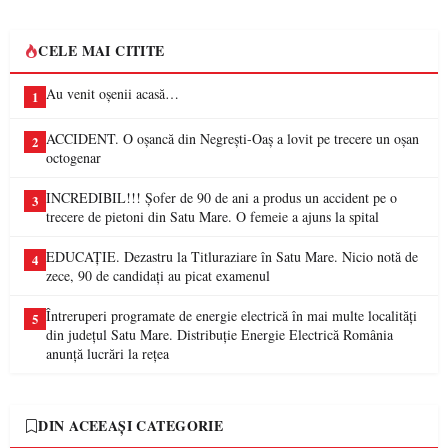
CELE MAI CITITE
Au venit oșenii acasă…
1
ACCIDENT. O oșancă din Negrești-Oaș a lovit pe trecere un oșan
2
octogenar
INCREDIBIL!!! Șofer de 90 de ani a produs un accident pe o
3
trecere de pietoni din Satu Mare. O femeie a ajuns la spital
EDUCAȚIE. Dezastru la Titluraziare în Satu Mare. Nicio notă de
4
zece, 90 de candidați au picat examenul
Întreruperi programate de energie electrică în mai multe localități
5
din județul Satu Mare. Distribuție Energie Electrică România
anunță lucrări la rețea
DIN ACEEAȘI CATEGORIE