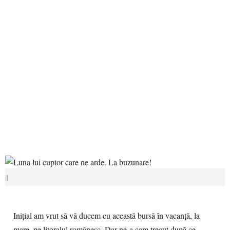
||
Inițial am vrut să vă ducem cu această bursă în vacanță, la
mare, pe litoralul românesc. Dar ne-a cam trecut după ce