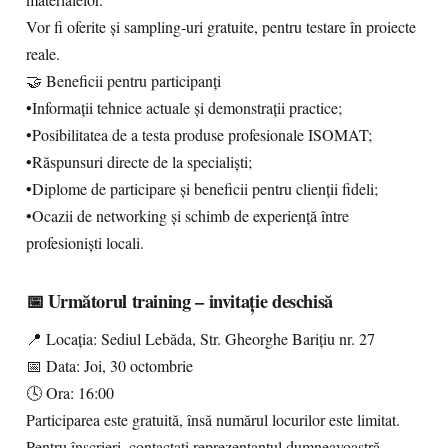
materialelor.
Vor fi oferite și sampling-uri gratuite, pentru testare în proiecte
reale.
🤝 Beneficii pentru participanți
•Informații tehnice actuale și demonstrații practice;
•Posibilitatea de a testa produse profesionale ISOMAT;
•Răspunsuri directe de la specialiști;
•Diplome de participare și beneficii pentru clienții fideli;
•Ocazii de networking și schimb de experiență între
profesioniști locali.
📅 Următorul training – invitație deschisă
📍 Locația: Sediul Lebăda, Str. Gheorghe Barițiu nr. 27
📅 Data: Joi, 30 octombrie
🕓 Ora: 16:00
Participarea este gratuită, însă numărul locurilor este limitat.
Pentru înscrieri, contactați reprezentantul dumneavoastră