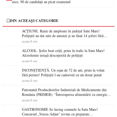
zece, 90 de candidați au picat examenul
DIN ACEEAȘI CATEGORIE
ACȚIUNE. Razie de amploare în județul Satu Mare!
Polițiștii au dat sute de amenzi și au lăsat 14 șoferi fără
permis într-o singură zi
acum 8 ore
ALCOOL. Șofer beat criță, prins în trafic la Satu Mare!
Alcoolemie uriașă descoperită de polițiști
acum 8 ore
INCONȘTIENȚĂ. Un oșan de 72 de ani, prins la volan
fără permis! Polițiștii l-au cadorosit cu un dosar penal
acum 8 ore
Patronatul Producătorilor Industriali de Medicamente din
România (PRIMER): “Întreruperea alimentării cu energie
electrică a fabricilor de medicamente va pune în pericol
acum 8 ore
accesul pacienților la medicamente esențiale
GASTRONOMIE Se încing ceaunele la Satu Mare!
Concursul „Veress Ádám” revine cu preparate