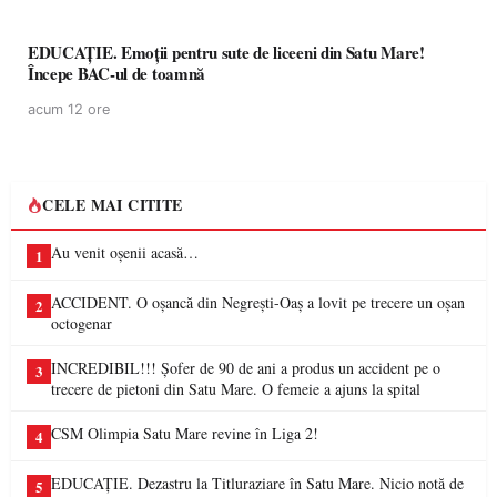
EDUCAȚIE. Emoții pentru sute de liceeni din Satu Mare!
Începe BAC-ul de toamnă
acum 12 ore
CELE MAI CITITE
Au venit oșenii acasă…
1
ACCIDENT. O oșancă din Negrești-Oaș a lovit pe trecere un oșan
2
octogenar
INCREDIBIL!!! Șofer de 90 de ani a produs un accident pe o
3
trecere de pietoni din Satu Mare. O femeie a ajuns la spital
CSM Olimpia Satu Mare revine în Liga 2!
4
EDUCAȚIE. Dezastru la Titluraziare în Satu Mare. Nicio notă de
5