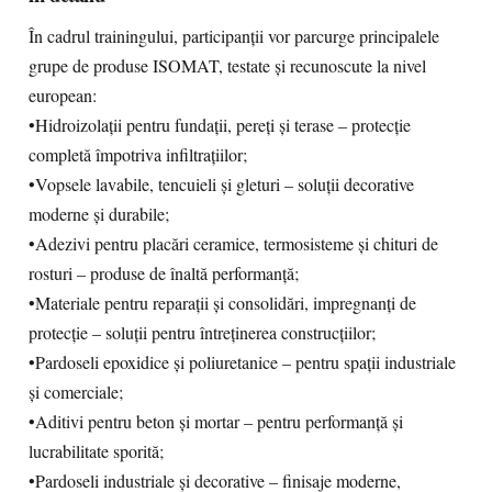
În cadrul trainingului, participanții vor parcurge principalele
grupe de produse ISOMAT, testate și recunoscute la nivel
european:
•Hidroizolații pentru fundații, pereți și terase – protecție
completă împotriva infiltrațiilor;
•Vopsele lavabile, tencuieli și gleturi – soluții decorative
moderne și durabile;
•Adezivi pentru placări ceramice, termosisteme și chituri de
rosturi – produse de înaltă performanță;
•Materiale pentru reparații și consolidări, impregnanți de
protecție – soluții pentru întreținerea construcțiilor;
•Pardoseli epoxidice și poliuretanice – pentru spații industriale
și comerciale;
•Aditivi pentru beton și mortar – pentru performanță și
lucrabilitate sporită;
•Pardoseli industriale și decorative – finisaje moderne,