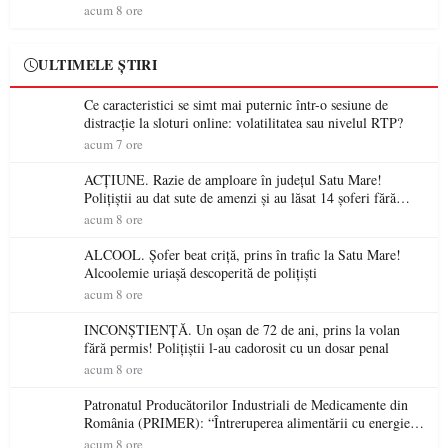
spectaculoase, premii și un jurat de renume
acum 8 ore
ULTIMELE ȘTIRI
Ce caracteristici se simt mai puternic într-o sesiune de
distracție la sloturi online: volatilitatea sau nivelul RTP?
acum 7 ore
ACȚIUNE. Razie de amploare în județul Satu Mare!
Polițiștii au dat sute de amenzi și au lăsat 14 șoferi fără
permis într-o singură zi
acum 8 ore
ALCOOL. Șofer beat criță, prins în trafic la Satu Mare!
Alcoolemie uriașă descoperită de polițiști
acum 8 ore
INCONȘTIENȚĂ. Un oșan de 72 de ani, prins la volan
fără permis! Polițiștii l-au cadorosit cu un dosar penal
acum 8 ore
Patronatul Producătorilor Industriali de Medicamente din
România (PRIMER): “Întreruperea alimentării cu energie
electrică a fabricilor de medicamente va pune în pericol
acum 8 ore