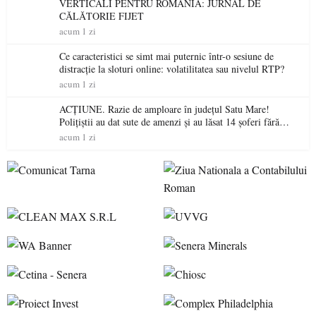
VERTICALI PENTRU ROMÂNIA: JURNAL DE
CĂLĂTORIE FIJET
acum 1 zi
Ce caracteristici se simt mai puternic într-o sesiune de
distracție la sloturi online: volatilitatea sau nivelul RTP?
acum 1 zi
ACȚIUNE. Razie de amploare în județul Satu Mare!
Polițiștii au dat sute de amenzi și au lăsat 14 șoferi fără
permis într-o singură zi
acum 1 zi