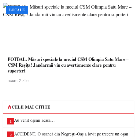
LOCALE
FOTBAL. Măsuri speciale la meciul CSM Olimpia Satu Mare –
CSM Reșița! Jandarmii vin cu avertismente clare pentru
suporteri
acum 2 zile
CELE MAI CITITE
Au venit oșenii acasă…
1
ACCIDENT. O oșancă din Negrești-Oaș a lovit pe trecere un oșan
2