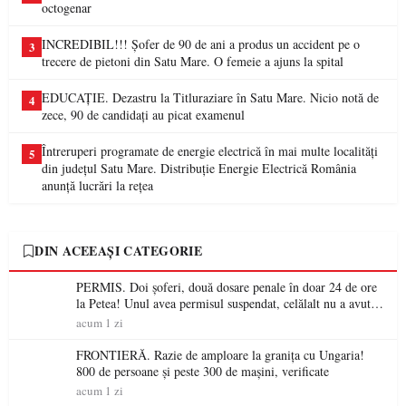
octogenar
INCREDIBIL!!! Șofer de 90 de ani a produs un accident pe o
3
trecere de pietoni din Satu Mare. O femeie a ajuns la spital
EDUCAȚIE. Dezastru la Titluraziare în Satu Mare. Nicio notă de
4
zece, 90 de candidați au picat examenul
Întreruperi programate de energie electrică în mai multe localități
5
din județul Satu Mare. Distribuție Energie Electrică România
anunță lucrări la rețea
DIN ACEEAȘI CATEGORIE
PERMIS. Doi șoferi, două dosare penale în doar 24 de ore
la Petea! Unul avea permisul suspendat, celălalt nu a avut
niciodată permis
acum 1 zi
FRONTIERĂ. Razie de amploare la granița cu Ungaria!
800 de persoane și peste 300 de mașini, verificate
acum 1 zi