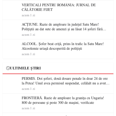
VERTICALI PENTRU ROMÂNIA: JURNAL DE
CĂLĂTORIE FIJET
acum 1 zi
ACȚIUNE. Razie de amploare în județul Satu Mare!
Polițiștii au dat sute de amenzi și au lăsat 14 șoferi fără
permis într-o singură zi
acum 1 zi
ALCOOL. Șofer beat criță, prins în trafic la Satu Mare!
Alcoolemie uriașă descoperită de polițiști
acum 1 zi
ULTIMELE ȘTIRI
PERMIS. Doi șoferi, două dosare penale în doar 24 de ore
la Petea! Unul avea permisul suspendat, celălalt nu a avut
niciodată permis
acum 1 zi
FRONTIERĂ. Razie de amploare la granița cu Ungaria!
800 de persoane și peste 300 de mașini, verificate
acum 1 zi