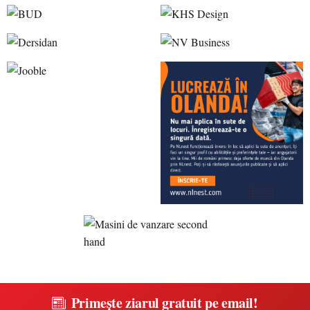
Primește ziarul gratuit pe email!