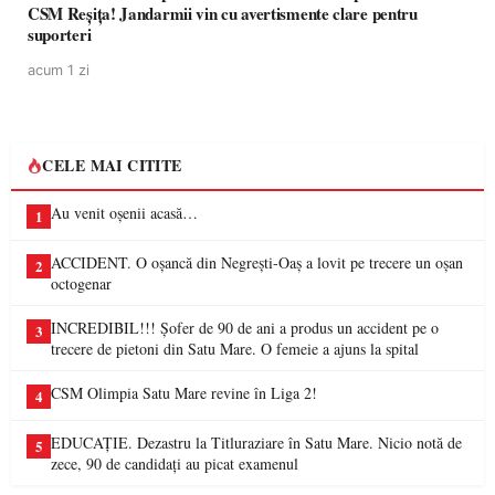
CSM Reșița! Jandarmii vin cu avertismente clare pentru
suporteri
acum 1 zi
CELE MAI CITITE
Au venit oșenii acasă…
1
ACCIDENT. O oșancă din Negrești-Oaș a lovit pe trecere un oșan
2
octogenar
INCREDIBIL!!! Șofer de 90 de ani a produs un accident pe o
3
trecere de pietoni din Satu Mare. O femeie a ajuns la spital
CSM Olimpia Satu Mare revine în Liga 2!
4
EDUCAȚIE. Dezastru la Titluraziare în Satu Mare. Nicio notă de
5
zece, 90 de candidați au picat examenul