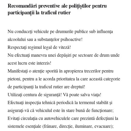
Recomandări preventive ale polițiștilor pentru
participanții la traficul rutier
Nu conduceți vehicule pe drumurile publice sub influența
alcoolului sau a substanțelor psihoactive!
Respectați regimul legal de viteză!
Nu efectuați manevra unei depășiri pe sectoare de drum unde
acest lucru este interzis!
Manifestați o atenție sporită în apropierea trecerilor pentru
pietoni, pentru a le acorda prioritatea la care această categorie
de participanți la traficul rutier are dreptul!
Utilizați centura de siguranță! Vă poate salva viața!
Efectuați inspecția tehnică periodică la termenul stabilit și
asigurați-vă că vehiculul este în stare bună de funcționare;
Evitați circulația cu autovehiculele care prezintă defecțiuni la
sistemele esențiale (frânare, direcție, iluminare, evacuare);