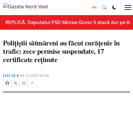
REPLICĂ. Deputatul PSD Mircea Govor îl atacă dur pe Ilie B
Polițiștii sătmăreni au făcut curățenie în
trafic: zece permise suspendate, 17
certificate reținute
LOCALE
08.10.2025 00:00
•