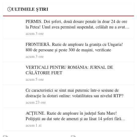
ULTIMELE ȘTIRI
PERMIS. Doi șoferi, două dosare penale în doar 24 de ore
la Petea! Unul avea permisul suspendat, celălalt nu a avut
niciodată permis
acum 3 ore
FRONTIERĂ. Razie de amploare la granița cu Ungaria!
800 de persoane și peste 300 de mașini, verificate
acum 3 ore
VERTICALI PENTRU ROMÂNIA: JURNAL DE
CĂLĂTORIE FIJET
acum 5 ore
Ce caracteristici se simt mai puternic într-o sesiune de
distracție la sloturi online: volatilitatea sau nivelul RTP?
acum 23 ore
ACȚIUNE. Razie de amploare în județul Satu Mare!
Polițiștii au dat sute de amenzi și au lăsat 14 șoferi fără
permis într-o singură zi
acum 1 zi