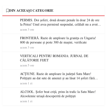
DIN ACEEAȘI CATEGORIE
PERMIS. Doi șoferi, două dosare penale în doar 24 de ore
la Petea! Unul avea permisul suspendat, celălalt nu a avut
niciodată permis
acum 3 ore
FRONTIERĂ. Razie de amploare la granița cu Ungaria!
800 de persoane și peste 300 de mașini, verificate
acum 3 ore
VERTICALI PENTRU ROMÂNIA: JURNAL DE
CĂLĂTORIE FIJET
acum 5 ore
ACȚIUNE. Razie de amploare în județul Satu Mare!
Polițiștii au dat sute de amenzi și au lăsat 14 șoferi fără
permis într-o singură zi
acum 1 zi
ALCOOL. Șofer beat criță, prins în trafic la Satu Mare!
Alcoolemie uriașă descoperită de polițiști
acum 1 zi