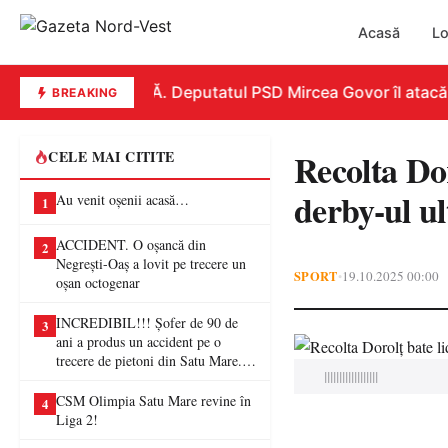
Acasă
Lo
REPLICĂ. Deputatul PSD Mircea Govor îl atacă dur 
BREAKING
Recolta Dor
CELE MAI CITITE
derby-ul ul
Au venit oșenii acasă…
1
ACCIDENT. O oșancă din
2
Negrești-Oaș a lovit pe trecere un
SPORT
19.10.2025 00:00
•
oșan octogenar
INCREDIBIL!!! Șofer de 90 de
3
ani a produs un accident pe o
trecere de pietoni din Satu Mare. O
||||||||||||||||||
femeie a ajuns la spital
CSM Olimpia Satu Mare revine în
4
Liga 2!