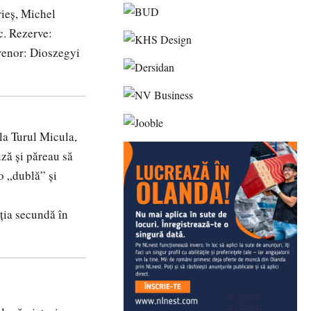
rieș, Michel
c. Rezerve:
trenor: Dioszegyi
la Turul Micula,
ză și păreau să
 o „dublă” și
iția secundă în