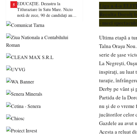
EDUCAȚIE. Dezastru la
5
Liga a 4-a EL
Titluraziare în Satu Mare. Nicio
Recolta Dorolț ba
notă de zece, 90 de candidați au
picat examenul
- meci spectaculo
Ultima etapă a t
Talna Orașu Nou. 
serie de șase vict
La Negrești, Oașul
inspirați, au lua
turație, înfrânge
Derby pe vânt și 
Partida de la Doro
nu și de o vreme 
jucătorilor celor 
Gazdele au avut un
Acesta a reluat d