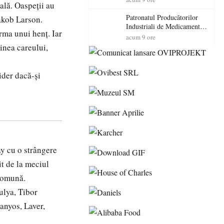
ală. Oaspeții au
cadorosit cu un dosar penal
Patronatul Producătorilor
Jakob Larson.
Industriali de Medicamente
rma unui henț. Iar
din România (PRIMER):
acum 9 ore
“Întreruperea alimentării cu
inea careului,
energie electrică a fabricilor
de medicamente va pune în
pericol accesul pacienților la
ider dacă-și
medicamente esențiale
ay cu o strângere
it de la meciul
 comună.
ulya, Tibor
anyos, Laver,