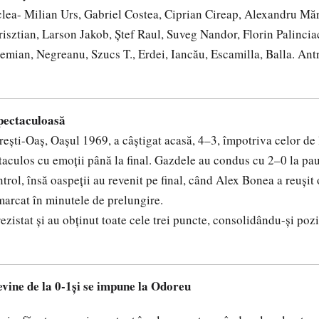
lea- Milian Urs, Gabriel Costea, Ciprian Cireap, Alexandru Mă
isztian, Larson Jakob, Ștef Raul, Suveg Nandor, Florin Palincia
emian, Negreanu, Szucs T., Erdei, Iancău, Escamilla, Balla. An
spectaculoasă
ești-Oaș, Oașul 1969, a câștigat acasă, 4–3, împotriva celor de 
taculos cu emoții până la final. Gazdele au condus cu 2–0 la pau
trol, însă oaspeții au revenit pe final, când Alex Bonea a reușit
arcat în minutele de prelungire.
rezistat și au obținut toate cele trei puncte, consolidându-și poz
evine de la 0-1și se impune la Odoreu