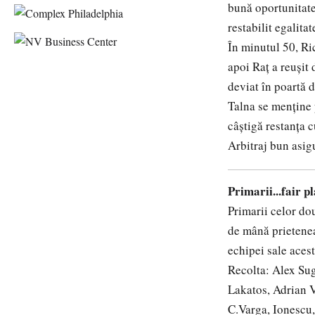
bună oportunitate
restabilit egalita
În minutul 50, Ri
apoi Raț a reușit 
deviat în poartă d
Talna se menține 
câștigă restanța c
Arbitraj bun asig
Primarii...fair p
Primarii celor do
de mână prietenea
echipei sale aces
Recolta: Alex Sug
Lakatos, Adrian V
C.Varga, Ionescu,