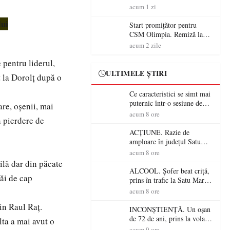
începe aventura în Cupa
acum 1 zi
României la Baia Mare
lui
Start promițător pentru
CSM Olimpia. Remiză la
Dumbrăvița în debutul
acum 2 zile
noului sezon
pentru liderul,
ULTIMELE ȘTIRI
 la Dorolț după o
Ce caracteristici se simt mai
puternic într-o sesiune de
are, oșenii, mai
distracție la sloturi online:
acum 8 ore
n pierdere de
volatilitatea sau nivelul
RTP?
ACȚIUNE. Razie de
amploare în județul Satu
Mare! Polițiștii au dat sute
acum 8 ore
de amenzi și au lăsat 14
ilă dar din păcate
șoferi fără permis într-o
ALCOOL. Șofer beat criță,
tăi de cap
singură zi
prins în trafic la Satu Mare!
Alcoolemie uriașă
acum 8 ore
descoperită de polițiști
in Raul Raț.
INCONȘTIENȚĂ. Un oșan
de 72 de ani, prins la volan
lta a mai avut o
fără permis! Polițiștii l-au
acum 9 ore