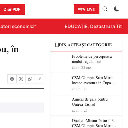
Ziar PDF
TV LIVE
tori economici”
EDUCAȚIE. Dezastru la Titlurazi
u, în
DIN ACEEAȘI CATEGORIE
Probleme de percepere a
noului regulament
acum 23 ore
CSM Olimpia Satu Mare
începe aventura în Cupa
României la Baia Mare
acum 1 zi
Amical de gală pentru
Unirea Tășnad
acum 1 zi
Duel cu Minaur în turul 3.
CSM Olimpia Satu Mare