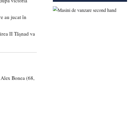
după victoria
e au jucat în
irea II Tășnad va
 Alex Bonea (68,