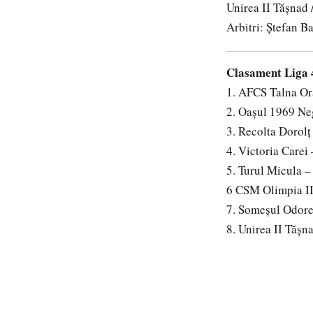
Unirea II Tășnad
Arbitri: Ștefan B
Clasament Liga 4
1. AFCS Talna Or
2. Oașul 1969 Ne
3. Recolta Dorolț
4. Victoria Carei
5. Turul Micula –
6 CSM Olimpia II
7. Someșul Odore
8. Unirea II Tășn