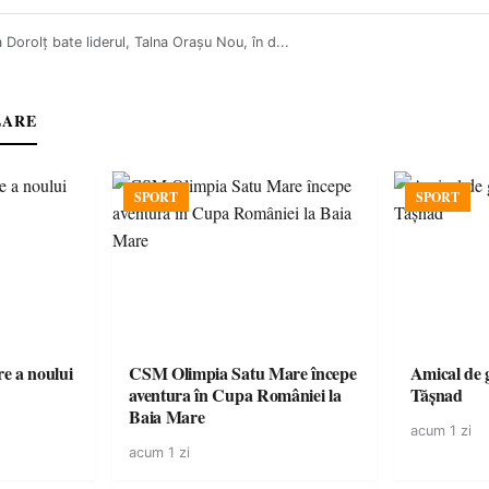
 Dorolț bate liderul, Talna Orașu Nou, în d...
LARE
SPORT
SPORT
e a noului
CSM Olimpia Satu Mare începe
Amical de 
aventura în Cupa României la
Tășnad
Baia Mare
acum 1 zi
acum 1 zi