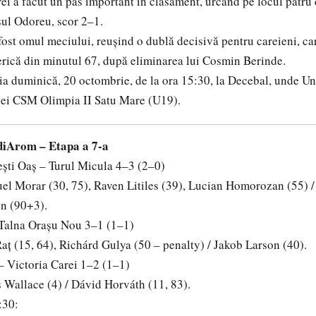
i a făcut un pas important în clasament, urcând pe locul patru 
șul Odoreu, scor 2–1.
ost omul meciului, reușind o dublă decisivă pentru careieni, car
erică din minutul 67, după eliminarea lui Cosmin Berinde.
ia duminică, 20 octombrie, de la ora 15:30, la Decebal, unde Un
ipei CSM Olimpia II Satu Mare (U19).
diArom – Etapa a 7-a
ști Oaș – Turul Micula 4–3 (2–0)
el Morar (30, 75), Raven Litiles (39), Lucian Homorozan (55) /
n (90+3).
 Talna Orașu Nou 3–1 (1–1)
aț (15, 64), Richárd Gulya (50 – penalty) / Jakob Larson (40).
 Victoria Carei 1–2 (1–1)
 Wallace (4) / Dávid Horváth (11, 83).
:30: