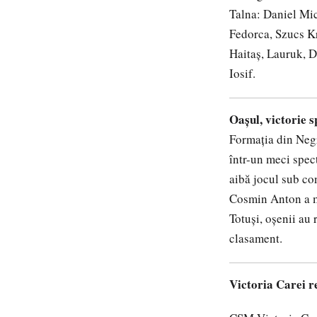
Talna: Daniel Mic
Fedorca, Szucs Kr
Haitaș, Lauruk, D
Iosif.
Oașul, victorie 
Formația din Negr
într-un meci spec
aibă jocul sub con
Cosmin Anton a m
Totuși, oșenii au 
clasament.
Victoria Carei r