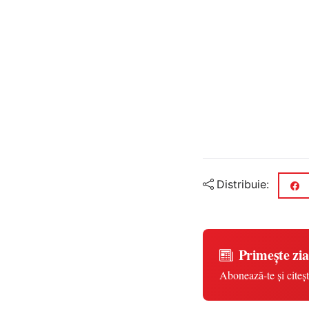
Distribuie:
Primește zia
Abonează-te și citeșt