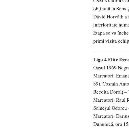
CSM Victoria Care
obținută la Some
Dávid Horváth a f
inferioritate num
Etapa se va înche
primi vizita ech
Liga 4 Elite Den
Oașul 1969 Negre
Marcatori: Emanu
89), Cosmin Anto
Recolta Dorolț –
Marcatori: Raul R
Someșul Odoreu –
Marcatori: Darius
Duminică, ora 15