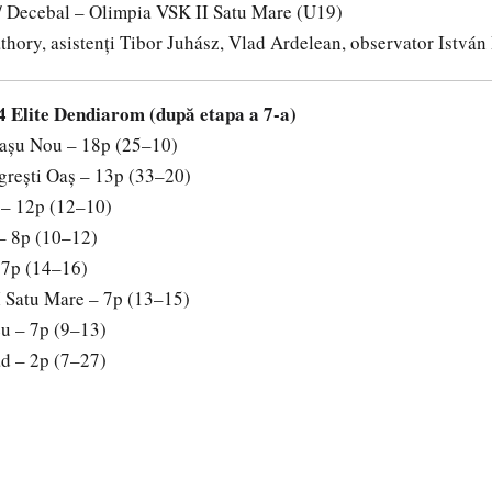
 / Decebal – Olimpia VSK II Satu Mare (U19)
athory, asistenți Tibor Juhász, Vlad Ardelean, observator István 
 Elite Dendiarom (după etapa a 7-a)
așu Nou – 18p (25–10)
grești Oaș – 13p (33–20)
 – 12p (12–10)
 – 8p (10–12)
 7p (14–16)
 Satu Mare – 7p (13–15)
u – 7p (9–13)
ad – 2p (7–27)