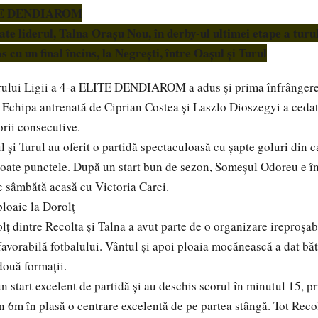
ITE DENDIAROM
te liderul, Talna Orașu Nou, în derby-ul ultimei etape a turu
s cu un final încins, la Negrești, între Oașul și Turul
urului Ligii a 4-a ELITE DENDIAROM a adus și prima înfrângere 
Echipa antrenată de Ciprian Costea și Laszlo Dioszegyi a cedat
orii consecutive.
 și Turul au oferit o partidă spectaculoasă cu șapte goluri din c
t toate punctele. După un start bun de sezon, Someșul Odoreu e î
re sâmbătă acasă cu Victoria Carei.
ploaie la Dorolț
lț dintre Recolta și Talna a avut parte de o organizare ireproșab
favorabilă fotbalului. Vântul și apoi ploaia mocănească a dat bă
două formații.
 start excelent de partidă și au deschis scorul în minutul 15, pr
in 6m în plasă o centrare excelentă de pe partea stângă. Tot Reco