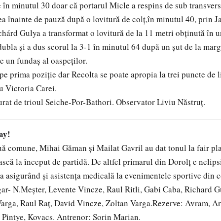
 în minutul 30 doar că portarul Micle a respins de sub transvers
tea înainte de pauză după o lovitură de colț,în minutul 40, prin 
chárd Gulya a transformat o lovitură de la 11 metri obținută în u
dubla și a dus scorul la 3-1 în minutul 64 după un șut de la marg
e un fundaș al oaspeților.
pe prima poziție dar Recolta se poate apropia la trei puncte de l
u Victoria Carei.
urat de trioul Seiche-Por-Bathori. Observator Liviu Năstruț.
lay!
uă comune, Mihai Găman și Mailat Gavril au dat tonul la fair pl
scă la început de partidă. De altfel primarul din Dorolț e nelips
ta asigurând și asistența medicală la evenimentele sportive din
ar- N.Meșter, Levente Vincze, Raul Ritli, Gabi Caba, Richard G
arga, Raul Raț, David Vincze, Zoltan Varga.Rezerve: Avram, Ar
 Pintye, Kovacs. Antrenor: Sorin Marian.