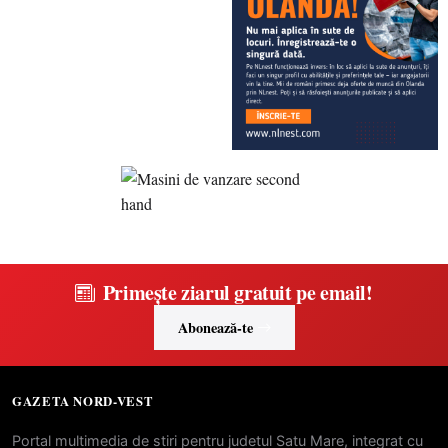
Primește ziarul gratuit pe email!
Abonează-te
GAZETA NORD-VEST
Portal multimedia de stiri pentru judetul Satu Mare, integrat cu