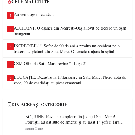
CELE MAI CITITE
Au venit oșenii acasă…
1
ACCIDENT. O oșancă din Negrești-Oaș a lovit pe trecere un oșan
2
octogenar
INCREDIBIL!!! Șofer de 90 de ani a produs un accident pe o
3
trecere de pietoni din Satu Mare. O femeie a ajuns la spital
CSM Olimpia Satu Mare revine în Liga 2!
4
EDUCAȚIE. Dezastru la Titluraziare în Satu Mare. Nicio notă de
5
zece, 90 de candidați au picat examenul
DIN ACEEAȘI CATEGORIE
ACȚIUNE. Razie de amploare în județul Satu Mare!
Polițiștii au dat sute de amenzi și au lăsat 14 șoferi fără
permis într-o singură zi
acum 2 ore