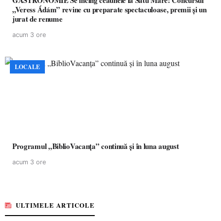
GASTRONOMIE Se încing ceaunele la Satu Mare! Concursul
„Veress Ádám” revine cu preparate spectaculoase, premii și un
jurat de renume
acum 3 ore
LOCALE
Programul „BiblioVacanța” continuă și în luna august
acum 3 ore
ULTIMELE ARTICOLE