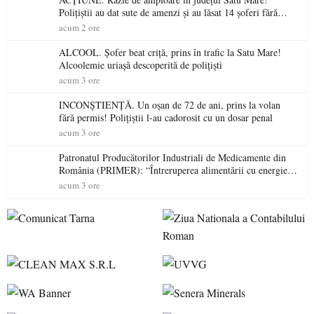
Polițiștii au dat sute de amenzi și au lăsat 14 șoferi fără
permis într-o singură zi
acum 2 ore
ALCOOL. Șofer beat criță, prins în trafic la Satu Mare!
Alcoolemie uriașă descoperită de polițiști
acum 3 ore
INCONȘTIENȚĂ. Un oșan de 72 de ani, prins la volan
fără permis! Polițiștii l-au cadorosit cu un dosar penal
acum 3 ore
Patronatul Producătorilor Industriali de Medicamente din
România (PRIMER): “Întreruperea alimentării cu energie
electrică a fabricilor de medicamente va pune în pericol
acum 3 ore
accesul pacienților la medicamente esențiale