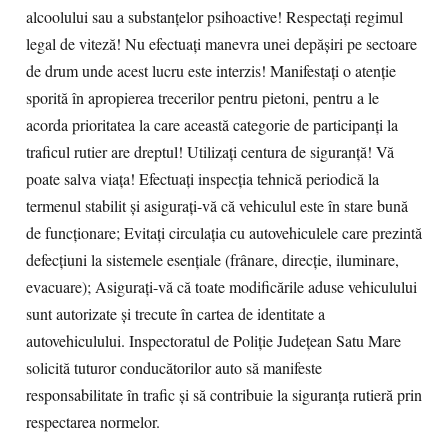
alcoolului sau a substanțelor psihoactive! Respectați regimul
legal de viteză! Nu efectuați manevra unei depășiri pe sectoare
de drum unde acest lucru este interzis! Manifestați o atenție
sporită în apropierea trecerilor pentru pietoni, pentru a le
acorda prioritatea la care această categorie de participanți la
traficul rutier are dreptul! Utilizați centura de siguranță! Vă
poate salva viața! Efectuați inspecția tehnică periodică la
termenul stabilit și asigurați-vă că vehiculul este în stare bună
de funcționare; Evitați circulația cu autovehiculele care prezintă
defecțiuni la sistemele esențiale (frânare, direcție, iluminare,
evacuare); Asigurați-vă că toate modificările aduse vehiculului
sunt autorizate și trecute în cartea de identitate a
autovehiculului. Inspectoratul de Poliție Județean Satu Mare
solicită tuturor conducătorilor auto să manifeste
responsabilitate în trafic și să contribuie la siguranța rutieră prin
respectarea normelor.