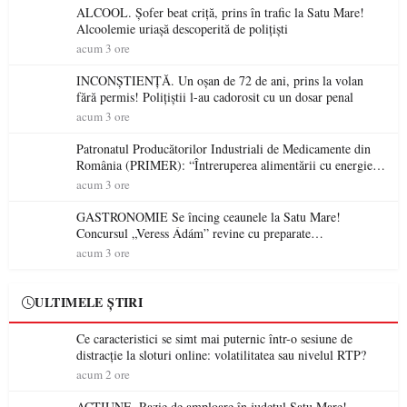
ALCOOL. Șofer beat criță, prins în trafic la Satu Mare!
Alcoolemie uriașă descoperită de polițiști
acum 3 ore
INCONȘTIENȚĂ. Un oșan de 72 de ani, prins la volan
fără permis! Polițiștii l-au cadorosit cu un dosar penal
acum 3 ore
Patronatul Producătorilor Industriali de Medicamente din
România (PRIMER): “Întreruperea alimentării cu energie
electrică a fabricilor de medicamente va pune în pericol
acum 3 ore
accesul pacienților la medicamente esențiale
GASTRONOMIE Se încing ceaunele la Satu Mare!
Concursul „Veress Ádám” revine cu preparate
spectaculoase, premii și un jurat de renume
acum 3 ore
ULTIMELE ȘTIRI
Ce caracteristici se simt mai puternic într-o sesiune de
distracție la sloturi online: volatilitatea sau nivelul RTP?
acum 2 ore
ACȚIUNE. Razie de amploare în județul Satu Mare!