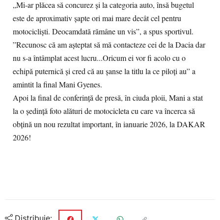
„Mi-ar plăcea să concurez și la categoria auto, însă bugetul
este de aproximativ șapte ori mai mare decât cel pentru
motocicliști. Deocamdată rămâne un vis”, a spus sportivul.
”Recunosc că am așteptat să mă contacteze cei de la Dacia dar
nu s-a întâmplat acest lucru...Oricum ei vor fi acolo cu o
echipă puternică și cred că au șanse la titlu la ce piloți au” a
amintit la final Mani Gyenes.
Apoi la final de conferință de presă, în ciuda ploii, Mani a stat
la o ședință foto alături de motocicleta cu care va încerca să
obțină un nou rezultat important, în ianuarie 2026, la DAKAR
2026!
Distribuie: