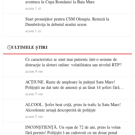
aventura în Cupa României la Baia Mare
acum 1 zi
Start promițător pentru CSM Olimpia. Remiză la
Dumbrăvița în debutul noului sezon
acum 1 zi
ULTIMELE ȘTIRI
Ce caracteristici se simt mai puternic într-o sesiune de
distracție la sloturi online: volatilitatea sau nivelul RTP?
acum 4 ore
ACȚIUNE. Razie de amploare în județul Satu Mare!
Polițiștii au dat sute de amenzi și au lăsat 14 șoferi fără
permis într-o singură zi
acum 5 ore
ALCOOL. Șofer beat criță, prins în trafic la Satu Mare!
Alcoolemie uriașă descoperită de polițiști
acum 5 ore
INCONȘTIENȚĂ. Un oșan de 72 de ani, prins la volan
fără permis! Polițiștii l-au cadorosit cu un dosar penal