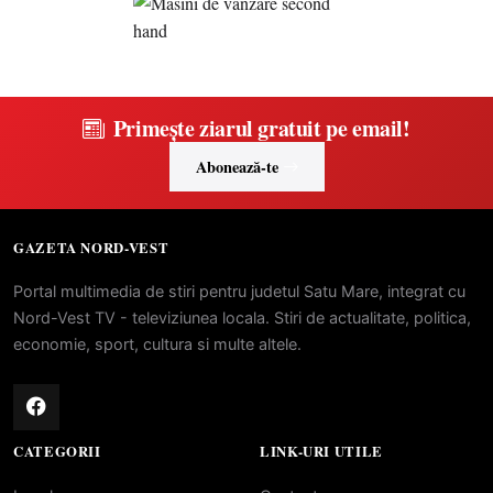
Primește ziarul gratuit pe email!
Abonează-te
GAZETA NORD-VEST
Portal multimedia de stiri pentru judetul Satu Mare, integrat cu
Nord-Vest TV - televiziunea locala. Stiri de actualitate, politica,
economie, sport, cultura si multe altele.
CATEGORII
LINK-URI UTILE