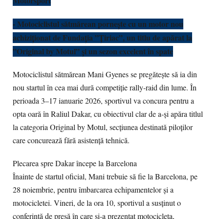
Motorsport
- Motociclistul sătmărean pornește cu un motor nou
achiziționat de Fundația ”Țiriac”,
un titlu de apărat la
”Original by Motul” și un sezon excelent în spate
Motociclistul sătmărean Mani Gyenes se pregătește să ia din
nou startul în cea mai dură competiție rally-raid din lume. În
perioada 3–17 ianuarie 2026, sportivul va concura pentru a
opta oară în Raliul Dakar, cu obiectivul clar de a-și apăra titlul
la categoria Original by Motul, secțiunea destinată piloților
care concurează fără asistență tehnică.
Plecarea spre Dakar începe la Barcelona
Înainte de startul oficial, Mani trebuie să fie la Barcelona, pe
28 noiembrie, pentru îmbarcarea echipamentelor și a
motocicletei. Vineri, de la ora 10, sportivul a susținut o
conferință de presă în care și-a prezentat motocicleta,