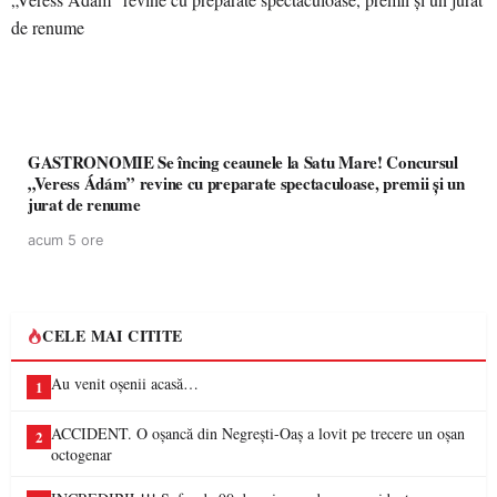
GASTRONOMIE Se încing ceaunele la Satu Mare! Concursul
„Veress Ádám” revine cu preparate spectaculoase, premii și un
jurat de renume
acum 5 ore
CELE MAI CITITE
Au venit oșenii acasă…
1
ACCIDENT. O oșancă din Negrești-Oaș a lovit pe trecere un oșan
2
octogenar