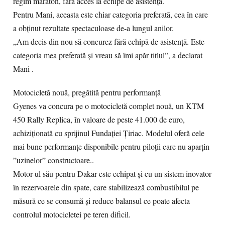
regim maraton, fără acces la echipe de asistență.
Pentru Mani, aceasta este chiar categoria preferată, cea în care
a obținut rezultate spectaculoase de-a lungul anilor.
„Am decis din nou să concurez fără echipă de asistență. Este
categoria mea preferată și vreau să îmi apăr titlul”, a declarat
Mani .
Motocicletă nouă, pregătită pentru performanță
Gyenes va concura pe o motocicletă complet nouă, un KTM
450 Rally Replica, în valoare de peste 41.000 de euro,
achiziționată cu sprijinul Fundației Țiriac. Modelul oferă cele
mai bune performanțe disponibile pentru piloții care nu aparțin
”uzinelor” constructoare..
Motor-ul său pentru Dakar este echipat și cu un sistem inovator
în rezervoarele din spate, care stabilizează combustibilul pe
măsură ce se consumă și reduce balansul ce poate afecta
controlul motocicletei pe teren dificil.