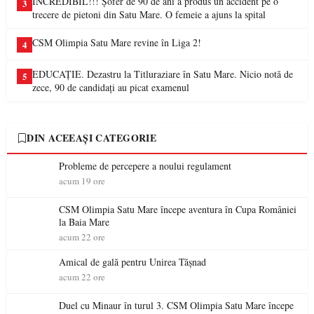
INCREDIBIL!!! Șofer de 90 de ani a produs un accident pe o
3
trecere de pietoni din Satu Mare. O femeie a ajuns la spital
CSM Olimpia Satu Mare revine în Liga 2!
4
EDUCAȚIE. Dezastru la Titluraziare în Satu Mare. Nicio notă de
5
zece, 90 de candidați au picat examenul
DIN ACEEAȘI CATEGORIE
Probleme de percepere a noului regulament
acum 19 ore
CSM Olimpia Satu Mare începe aventura în Cupa României
la Baia Mare
acum 22 ore
Amical de gală pentru Unirea Tășnad
acum 22 ore
Duel cu Minaur în turul 3. CSM Olimpia Satu Mare începe