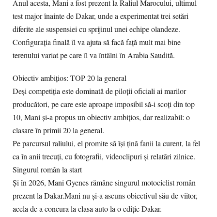
Anul acesta, Mani a fost prezent la Raliul Marocului, ultimul
test major înainte de Dakar, unde a experimentat trei setări
diferite ale suspensiei cu sprijinul unei echipe olandeze.
Configurația finală îl va ajuta să facă față mult mai bine
terenului variat pe care îl va întâlni în Arabia Saudită.
Obiectiv ambițios: TOP 20 la general
Deși competiția este dominată de piloții oficiali ai marilor
producători, pe care este aproape imposibil să-i scoți din top
10, Mani și-a propus un obiectiv ambițios, dar realizabil: o
clasare în primii 20 la general.
Pe parcursul raliului, el promite să își țină fanii la curent, la fel
ca în anii trecuți, cu fotografii, videoclipuri și relatări zilnice.
Singurul român la start
Și în 2026, Mani Gyenes rămâne singurul motociclist român
prezent la Dakar.Mani nu și-a ascuns obiectivul său de viitor,
acela de a concura la clasa auto la o ediție Dakar.