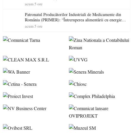
acum 5 ore
Patronatul Producătorilor Industriali de Medicamente din
România (PRIMER): “Întreruperea alimentării cu energie
electrică a fabricilor de medicamente va pune în pericol
acum 5 ore
accesul pacienților la medicamente esențiale