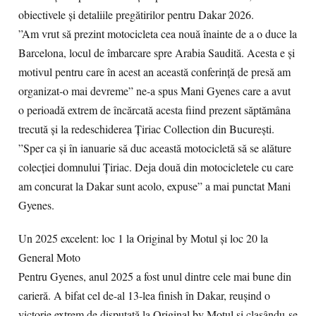
obiectivele și detaliile pregătirilor pentru Dakar 2026.
”Am vrut să prezint motocicleta cea nouă înainte de a o duce la
Barcelona, locul de îmbarcare spre Arabia Saudită. Acesta e și
motivul pentru care în acest an această conferință de presă am
organizat-o mai devreme” ne-a spus Mani Gyenes care a avut
o perioadă extrem de încărcată acesta fiind prezent săptămâna
trecută și la redeschiderea Țiriac Collection din București.
”Sper ca și în ianuarie să duc această motocicletă să se alăture
colecției domnului Țiriac. Deja două din motocicletele cu care
am concurat la Dakar sunt acolo, expuse” a mai punctat Mani
Gyenes.
Un 2025 excelent: loc 1 la Original by Motul și loc 20 la
General Moto
Pentru Gyenes, anul 2025 a fost unul dintre cele mai bune din
carieră. A bifat cel de-al 13-lea finish în Dakar, reușind o
victorie extrem de disputată la Original by Motul și clasându-se