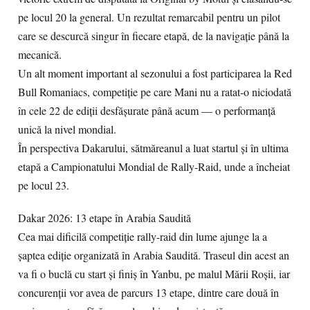
pe locul 20 la general. Un rezultat remarcabil pentru un pilot
care se descurcă singur în fiecare etapă, de la navigație până la
mecanică.
Un alt moment important al sezonului a fost participarea la Red
Bull Romaniacs, competiție pe care Mani nu a ratat-o niciodată
în cele 22 de ediții desfășurate până acum — o performanță
unică la nivel mondial.
În perspectiva Dakarului, sătmăreanul a luat startul și în ultima
etapă a Campionatului Mondial de Rally-Raid, unde a încheiat
pe locul 23.
Dakar 2026: 13 etape în Arabia Saudită
Cea mai dificilă competiție rally-raid din lume ajunge la a
șaptea ediție organizată în Arabia Saudită. Traseul din acest an
va fi o buclă cu start și finiș în Yanbu, pe malul Mării Roșii, iar
concurenții vor avea de parcurs 13 etape, dintre care două în