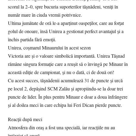
scorul la 2–0, spre bucuria suporterilor tășnădeni, veniți în
număr mare în ciuda vremii potrivnice.
Ultima jumătate de oră le-a aparținut oaspeților, care au forțat
golul de onoare, însă Unirea a gestionat perfect avantajul și a
închis partida fără emoții.
Unirea, coșmarul Minaurului în acest sezon
Victoria are și o valoare simbolică importantă. Unirea Tășnad
rămâne singura formație care a reușit să o învingă pe Minaur în
această ediție de campionat, și nu o dată, ci de două ori!
Cu acest succes, tășnădenii acumulează 31 de puncte și urcă
pe locul 2, depășind SCM Zalău și apropiindu-se la doar trei
puncte de lider. În plus pentru Minaur e doar a doua înfrângere
și al doilea meci în care echipa lui Feri Dican pierde puncte.
Reacții după meci
Atmosfera din oraș a fost una specială, iar reacțiile nu au
întârziat să apară.