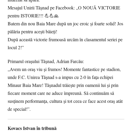
Mesajul Unirii Tășnad pe Facebook: „O NOUĂ VICTORIE
pentru ISTORIE!!! 💪💪🙏
Batem din nou Baia Mare după un joc eroic și foarte solid! Jos
pălăria pentru acești băieți!
După această victorie frumoasă urcăm în clasamentul seriei pe
locul 2!”
Primarul orașului Tășnad, Adrian Farcău:
„Avem un oraș viu și frumos! Momente fantastice pe stadion,
unde F.C. Unirea Tășnad s-a impus cu 2-0 în fața echipei
Minaur Baia Mare! Tășnadul trăiește prin oamenii lui și prin
fiecare moment care ne aduce împreună. Să continuăm să
susținem performanța, cultura și tot ceea ce face acest oraș atât
de special!”.
Kovacs Istvan în tribună