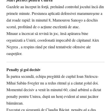
Gazdele au început în forță, preluând controlul jocului încă din
primele minute. Presiunea aplicată defensivei maramureșene a
dat roade rapid: în minutul 8, Mamourou Sanogo a deschis
scorul, profitând de o acțiune excelentă de atac.
Minaur a încercat să revină în joc, însă apărarea bine
organizată a Unirii, coordonată impecabil de căpitanul Alex
Negrea , a respins rând pe rând tentativele ofensive ale
oaspeților.
Penalty și gol decisiv
În partea secundă, echipa pregătită de cuplul Ioan Stelescu-
Mihai Sabău-Svegler nu a redus ritmul și a căutat golul doi.
Momentul decisiv a venit în minutul 60, când arbitrul a dictat
penalty pentru Unirea, după un henț evident al unui jucător
băimărean.
Executat cu siguranță de Claudiu Băciuț, penalty-ul a dus