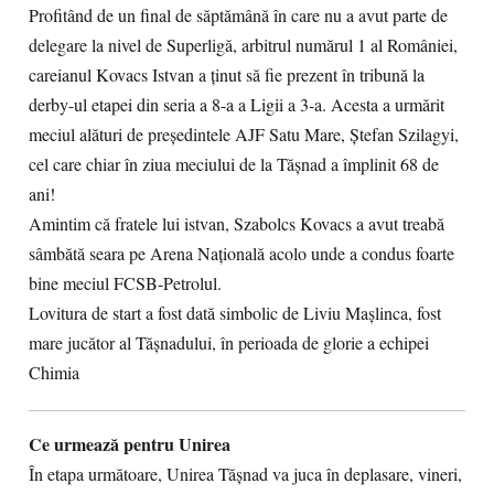
Profitând de un final de săptămână în care nu a avut parte de
delegare la nivel de Superligă, arbitrul numărul 1 al României,
careianul Kovacs Istvan a ținut să fie prezent în tribună la
derby-ul etapei din seria a 8-a a Ligii a 3-a. Acesta a urmărit
meciul alături de președintele AJF Satu Mare, Ștefan Szilagyi,
cel care chiar în ziua meciului de la Tășnad a împlinit 68 de
ani!
Amintim că fratele lui istvan, Szabolcs Kovacs a avut treabă
sâmbătă seara pe Arena Națională acolo unde a condus foarte
bine meciul FCSB-Petrolul.
Lovitura de start a fost dată simbolic de Liviu Mașlinca, fost
mare jucător al Tășnadului, în perioada de glorie a echipei
Chimia
Ce urmează pentru Unirea
În etapa următoare, Unirea Tășnad va juca în deplasare, vineri,