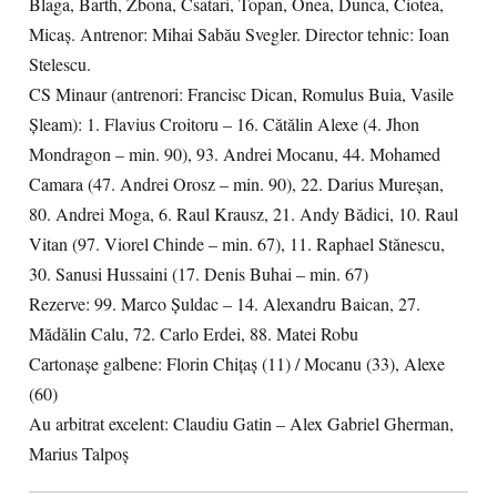
Blaga, Barth, Zbona, Csatari, Topan, Onea, Dunca, Ciotea,
Micaș. Antrenor: Mihai Sabău Svegler. Director tehnic: Ioan
Stelescu.
CS Minaur (antrenori: Francisc Dican, Romulus Buia, Vasile
Șleam): 1. Flavius Croitoru – 16. Cătălin Alexe (4. Jhon
Mondragon – min. 90), 93. Andrei Mocanu, 44. Mohamed
Camara (47. Andrei Orosz – min. 90), 22. Darius Mureșan,
80. Andrei Moga, 6. Raul Krausz, 21. Andy Bădici, 10. Raul
Vitan (97. Viorel Chinde – min. 67), 11. Raphael Stănescu,
30. Sanusi Hussaini (17. Denis Buhai – min. 67)
Rezerve: 99. Marco Șuldac – 14. Alexandru Baican, 27.
Mădălin Calu, 72. Carlo Erdei, 88. Matei Robu
Cartonașe galbene: Florin Chițaș (11) / Mocanu (33), Alexe
(60)
Au arbitrat excelent: Claudiu Gatin – Alex Gabriel Gherman,
Marius Talpoș