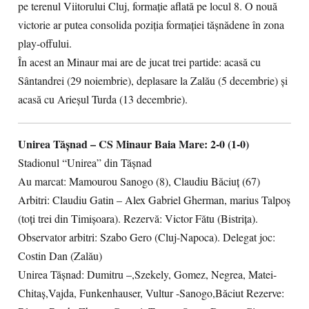
pe terenul Viitorului Cluj, formație aflată pe locul 8. O nouă
victorie ar putea consolida poziția formației tășnădene în zona
play-offului.
În acest an Minaur mai are de jucat trei partide: acasă cu
Sântandrei (29 noiembrie), deplasare la Zalău (5 decembrie) și
acasă cu Arieșul Turda (13 decembrie).
Unirea Tășnad – CS Minaur Baia Mare: 2-0 (1-0)
Stadionul “Unirea” din Tășnad
Au marcat: Mamourou Sanogo (8), Claudiu Băciuț (67)
Arbitri: Claudiu Gatin – Alex Gabriel Gherman, marius Talpoș
(toți trei din Timișoara). Rezervă: Victor Fătu (Bistrița).
Observator arbitri: Szabo Gero (Cluj-Napoca). Delegat joc:
Costin Dan (Zalău)
Unirea Tășnad: Dumitru –,Szekely, Gomez, Negrea, Matei-
Chitaș,Vajda, Funkenhauser, Vultur -Sanogo,Băciut Rezerve: