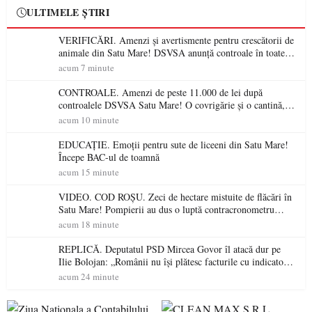
ULTIMELE ȘTIRI
VERIFICĂRI. Amenzi și avertismente pentru crescătorii de
animale din Satu Mare! DSVSA anunță controale în toate
gospodăriile și face apel la respectarea legii
acum 7 minute
CONTROALE. Amenzi de peste 11.000 de lei după
controalele DSVSA Satu Mare! O covrigărie și o cantină,
sancționate pentru nereguli
acum 10 minute
EDUCAȚIE. Emoții pentru sute de liceeni din Satu Mare!
Începe BAC-ul de toamnă
acum 15 minute
VIDEO. COD ROȘU. Zeci de hectare mistuite de flăcări în
Satu Mare! Pompierii au dus o luptă contracronometru
pentru a salva o pădure de la dezastru
acum 18 minute
REPLICĂ. Deputatul PSD Mircea Govor îl atacă dur pe
Ilie Bolojan: „Românii nu își plătesc facturile cu indicatori
economici”
acum 24 minute