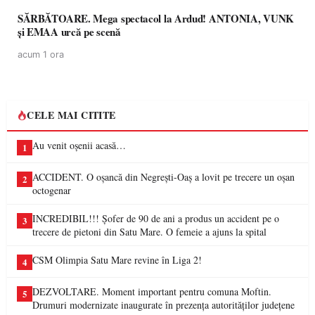
SĂRBĂTOARE. Mega spectacol la Ardud! ANTONIA, VUNK
și EMAA urcă pe scenă
acum 1 ora
CELE MAI CITITE
Au venit oșenii acasă…
1
ACCIDENT. O oșancă din Negrești-Oaș a lovit pe trecere un oșan
2
octogenar
INCREDIBIL!!! Șofer de 90 de ani a produs un accident pe o
3
trecere de pietoni din Satu Mare. O femeie a ajuns la spital
CSM Olimpia Satu Mare revine în Liga 2!
4
DEZVOLTARE. Moment important pentru comuna Moftin.
5
Drumuri modernizate inaugurate în prezența autorităților județene