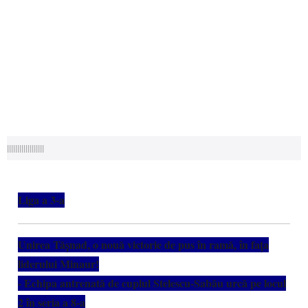
||||||||||||||||||
Liga a 3-a
Unirea Tășnad, o nouă victorie de pus în ramă, în fața
liderului Minaur!
- Echipa antrenată de cuplul Stelescu-Sabău urcă pe locul
2 în seria a 8-a