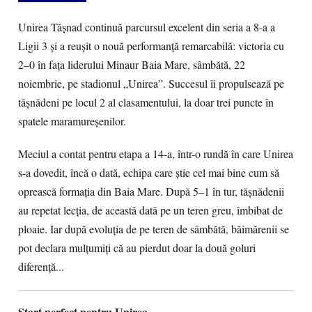
Unirea Tășnad continuă parcursul excelent din seria a 8-a a
Ligii 3 și a reușit o nouă performanță remarcabilă: victoria cu
2–0 în fața liderului Minaur Baia Mare, sâmbătă, 22
noiembrie, pe stadionul „Unirea”. Succesul îi propulsează pe
tășnădeni pe locul 2 al clasamentului, la doar trei puncte în
spatele maramureșenilor.
Meciul a contat pentru etapa a 14-a, într-o rundă în care Unirea
s-a dovedit, încă o dată, echipa care știe cel mai bine cum să
oprească formația din Baia Mare. După 5–1 în tur, tășnădenii
au repetat lecția, de această dată pe un teren greu, îmbibat de
ploaie. Iar după evoluția de pe teren de sâmbătă, băimărenii se
pot declara mulțumiți că au pierdut doar la două goluri
diferență...
Start perfect pentru Unirea